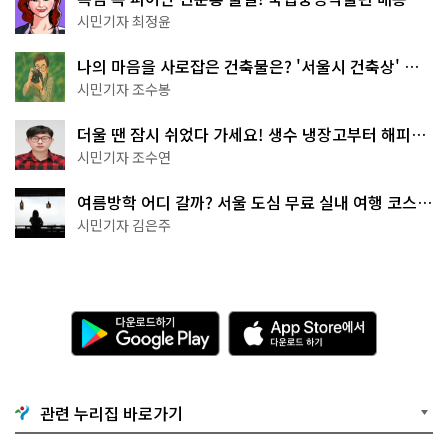
무 명소
시민기자 최정윤
나의 마음을 사로잡은 건축물은? '서울시 건축상' 수
상작 공개!
시민기자 조수봉
더울 땐 잠시 쉬었다 가세요! 생수 냉장고부터 해피소
·무더위쉼터까지
시민기자 조수연
여름방학 어디 갈까? 서울 도심 무료 실내 여행 코스
추천
시민기자 김은주
다
A
운
p
로
p
드
S
하
t
기
o
관련 누리집 바로가기
G
r
o
e