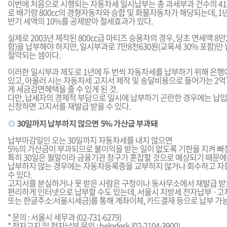
이번에 처음으로 시행되는 자동차세 일시납부는 총 과세부과 건수의 41.7%
로 배기량 800cc의 경형자동차와 승합 및 화물자동차가 해당되는데, 1
반기 세액의 10%를 공제받아 절세효과가 있다.
실제로 2003년 제작된 800cc급 마티즈 승용차의 경우, 당초 연세액 8만
함)을 납부해야 하지만, 일시부과로 7만8천630원(교육세 30% 포함)만 
절약되는 셈이다.
이러한 일시부과 제도로 1년에 두 번씩 자동차세를 납부하기 위해 은행에
있고, 아울러 시는 자동차세 고지서 제작 및 송달비용으로 들어가는 2
게 세금감면혜택을 줄 수 있게 된 것.
다만, 납세자의 경제적 부담으로 일시에 납부하기 곤란한 경우에는 납
신청하면 고지서를 재발급 받을 수 있다.
⊙
30일까지 납부하지 않으면 5% 가산금 부과돼
납부마감일인 오는 30일까지 자동차세를 내지 않으면
5%의 가산금이 부과되므로 불이익을 받는 일이 없도록 기한을 지켜 빠
특히 30일은 월말이라 금융기관 창구가 혼잡할 것으로 예상되기 때문에 
납부하지 않는 경우에는 자동차등록증을 교부하지 않거나 회수하고 
수 있다.
고지서를 분실하거나 못 받은 사람은 구청이나 동사무소에서 재발급 받
편리하게 인터넷으로 납부할 수도 있는데, 서울시 지방세 전자납부 ·고지 서비스
또는 한글주소:서울시세금)를 통해 계좌이체, 카드결재 등으로 납부 가
* 문의 : 서울시 세무과 (02-731-6279)
* 전자고지 및 전자납부 문의 : helpdesk (02-2104-3900)