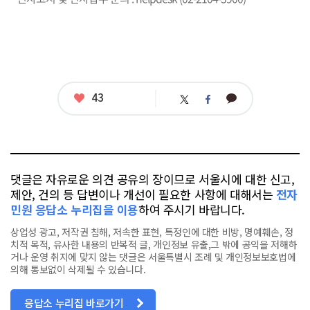
좋
43
카
트
페
아
카
위
이
요
오
터
스
톡
북
댓글은 자유로운 의견 공유의 장이므로 서울시에 대한 신고,
제안, 건의 등 답변이나 개선이 필요한 사항에 대해서는
전자
민원 응답소 누리집을 이용
하여 주시기 바랍니다.
상업성 광고, 저작권 침해, 저속한 표현, 특정인에 대한 비방, 명예훼손, 정
치적 목적, 유사한 내용의 반복적 글, 개인정보 유출,그 밖에 공익을 저해하
거나 운영 취지에 맞지 않는 댓글은 서울특별시 조례 및 개인정보보호법에
의해 통보없이 삭제될 수 있습니다.
응답소 누리집 바로가기