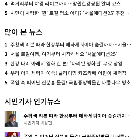
4
먹거리부터 야경 라이브까지…망원한강공원 알짜 코스
5
시민이 사랑한 '찐' 로컬 명소 어디? '서울에디션25' 추천 코스
많이 본 뉴스
1
주황색 리본 따라 한강부터 메타세쿼이아 숲길까지…서울둘레길 15코스
2
서울 로컬여행, 여기부터 시작하세요 '서울에디션25'
3
한강 다리 아래서 영화 한 편! '다리밑 영화관' 무료 상영
4
우리 아이 체력이 쑥쑥! 클라이밍 키즈카페·어린이 체력장
5
폭염 속 피어난 진분홍 물결! 국립중앙박물관 배롱나무 명소
시민기자 인기뉴스
주황색 리본 따라 한강부터 메타세쿼이아 숲길까지…
서울둘레길 15코스
시민기자 박상현
폭염 속 피어난 진분홍 물결! 국립중앙박물관 배롱나