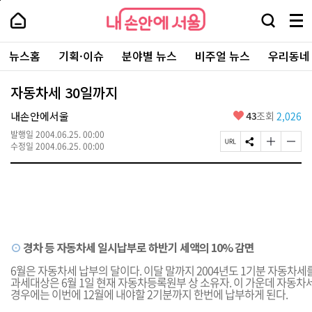
본
페
내
문
이
내
손
검
메
바
지
손
안
색
뉴
로
상
안
주
에
창
전
가
단
에
뉴스홈
기획·이슈
분야별 뉴스
비주얼 뉴스
우리동네
요
서
열
체
기
으
서
서
울
기
보
로
울
비
기
이
-
자동차세 30일까지
스
동
서
바
울
좋
내손안에서울
43
조회
2,026
로
시
아
가
대
발행일
2004.06.25. 00:00
요
기
페
S
글
글
표
수정일
2004.06.25. 00:00
이
N
자
자
소
지
S
크
크
통
U
공
기
기
포
R
유
크
작
털
L
하
게
게
복
기
변
변
사
경
경
하
하
⊙
경차 등 자동차세 일시납부로 하반기 세액의 10% 감면
기
기
6월은 자동차세 납부의 달이다. 이달 말까지 2004년도 1기분 자동차세
과세대상은 6월 1일 현재 자동차등록원부 상 소유자. 이 가운데 자동차
경우에는 이번에 12월에 내야할 2기분까지 한번에 납부하게 된다.