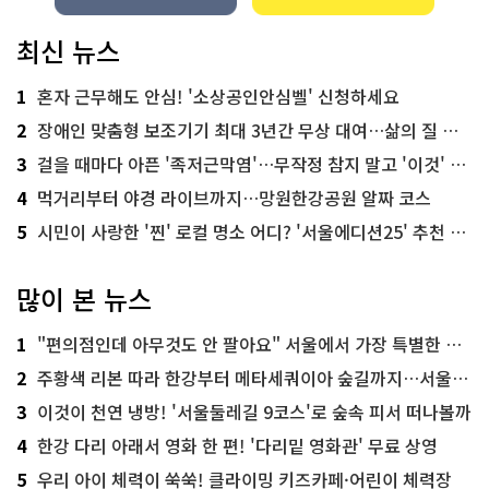
최신 뉴스
1
혼자 근무해도 안심! '소상공인안심벨' 신청하세요
2
장애인 맞춤형 보조기기 최대 3년간 무상 대여…삶의 질 높인다
3
걸을 때마다 아픈 '족저근막염'…무작정 참지 말고 '이것' 해보세요!
4
먹거리부터 야경 라이브까지…망원한강공원 알짜 코스
5
시민이 사랑한 '찐' 로컬 명소 어디? '서울에디션25' 추천 코스
많이 본 뉴스
1
"편의점인데 아무것도 안 팔아요" 서울에서 가장 특별한 편의점의 정체
2
주황색 리본 따라 한강부터 메타세쿼이아 숲길까지…서울둘레길 15코스
3
이것이 천연 냉방! '서울둘레길 9코스'로 숲속 피서 떠나볼까
4
한강 다리 아래서 영화 한 편! '다리밑 영화관' 무료 상영
5
우리 아이 체력이 쑥쑥! 클라이밍 키즈카페·어린이 체력장