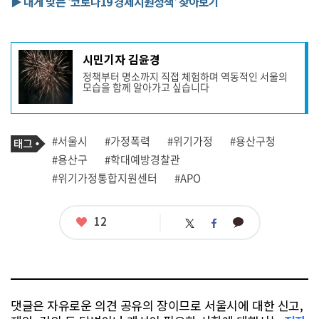
▶ 내게 맞는 '코로나19 경제지원정책' 찾아보기
기
시민기자 김윤경
사
정책부터 명소까지 직접 체험하며 역동적인 서울의
작
모습을 함께 알아가고 싶습니다
성
자
프
로
기
필
태
#서울시
#가정폭력
#위기가정
#용산구청
사
그
관
#용산구
#학대예방경찰관
련
#위기가정통합지원센터
#APO
태
그
좋
12
카
트
페
아
카
위
이
요
오
터
스
톡
북
댓글은 자유로운 의견 공유의 장이므로 서울시에 대한 신고,