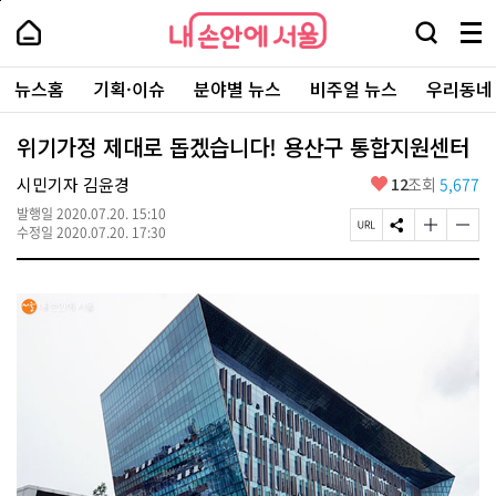
본
페
내
문
이
내
손
검
메
바
지
손
안
색
뉴
로
상
안
주
에
창
전
가
단
에
뉴스홈
기획·이슈
분야별 뉴스
비주얼 뉴스
우리동네
요
서
열
체
기
으
서
서
울
기
보
로
울
비
기
이
-
위기가정 제대로 돕겠습니다! 용산구 통합지원센터
스
동
서
바
울
좋
시민기자 김윤경
12
조회
5,677
로
시
아
가
대
발행일
2020.07.20. 15:10
요
기
페
S
글
글
표
수정일
2020.07.20. 17:30
이
N
자
자
소
지
S
크
크
통
U
공
기
기
포
R
유
크
작
털
L
하
게
게
복
기
변
변
사
경
경
하
하
기
기