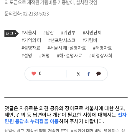
의 모금으로 제작된 기림비를 기증받아, 설치한 것임
문의전화: 02-2133-5023
기
태
#서울시
#남산
#위안부
#시민단체
사
그
관
#기억의 터
#샌프란시스코
#기림비
련
#설명자료
#서울시 해·설명자료
#해명자료
태
그
#설명
#해명
#해·설명자료
#비정상사회
좋
0
카
트
페
아
카
위
이
요
오
터
스
톡
북
댓글은 자유로운 의견 공유의 장이므로 서울시에 대한 신고,
제안, 건의 등 답변이나 개선이 필요한 사항에 대해서는
전자
민원 응답소 누리집을 이용
하여 주시기 바랍니다.
상업성 광고, 저작권 침해, 저속한 표현, 특정인에 대한 비방, 명예훼손, 정