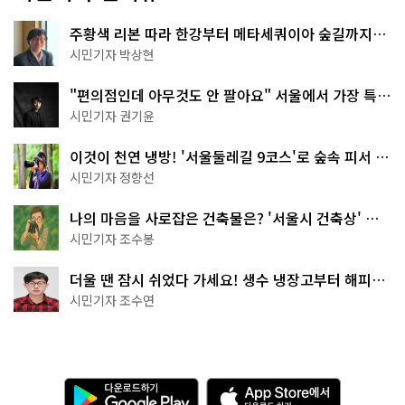
주황색 리본 따라 한강부터 메타세쿼이아 숲길까지…
서울둘레길 15코스
시민기자 박상현
"편의점인데 아무것도 안 팔아요" 서울에서 가장 특별
한 편의점의 정체
시민기자 권기윤
이것이 천연 냉방! '서울둘레길 9코스'로 숲속 피서 떠
나볼까
시민기자 정향선
나의 마음을 사로잡은 건축물은? '서울시 건축상' 수
상작 공개!
시민기자 조수봉
더울 땐 잠시 쉬었다 가세요! 생수 냉장고부터 해피소
·무더위쉼터까지
시민기자 조수연
다
A
운
p