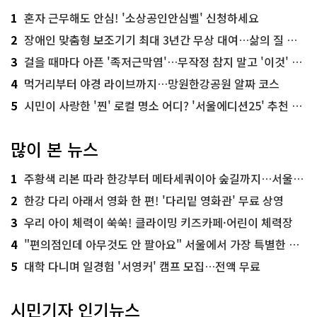
1
혼자 근무해도 안심! '소상공인안심벨' 신청하세요
2
장애인 맞춤형 보조기기 최대 3년간 무상 대여…삶의 질 높인다
3
걸을 때마다 아픈 '족저근막염'…무작정 참지 말고 '이것' 해보세요!
4
먹거리부터 야경 라이브까지…망원한강공원 알짜 코스
5
시민이 사랑한 '찐' 로컬 명소 어디? '서울에디션25' 추천 코스
많이 본 뉴스
1
주황색 리본 따라 한강부터 메타세쿼이아 숲길까지…서울둘레길 15코스
2
한강 다리 아래서 영화 한 편! '다리밑 영화관' 무료 상영
3
우리 아이 체력이 쑥쑥! 클라이밍 키즈카페·어린이 체력장
4
"편의점인데 아무것도 안 팔아요" 서울에서 가장 특별한 편의점의 정체
5
대학 다니며 일경험 '서영커' 캠프 모집…전액 무료
시민기자 인기뉴스