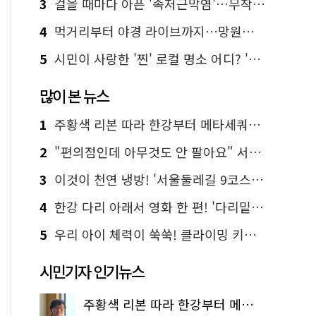
3
걸을 때마다 아픈 '족저근막염'…무작정 참지 말고 '이것' 해보세요!
4
먹거리부터 야경 라이브까지…망원한강공원 알짜 코스
5
시민이 사랑한 '찐' 로컬 명소 어디? '서울에디션25' 추천 코스
많이 본 뉴스
1
주황색 리본 따라 한강부터 메타세쿼이아 숲길까지…서울둘레길 15코스
2
"편의점인데 아무것도 안 팔아요" 서울에서 가장 특별한 편의점의 정체
3
이것이 천연 냉방! '서울둘레길 9코스'로 숲속 피서 떠나볼까
4
한강 다리 아래서 영화 한 편! '다리밑 영화관' 무료 상영
5
우리 아이 체력이 쑥쑥! 클라이밍 키즈카페·어린이 체력장
시민기자 인기뉴스
주황색 리본 따라 한강부터 메타세쿼이아 숲길까지…서울둘레길 15코스