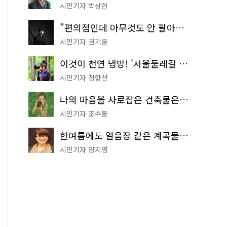
시민기자 박상현
"편의점인데 아무것도 안 팔아요" 서울에서 가장 특별한 편의점의 정체
시민기자 권기윤
이것이 천연 냉방! '서울둘레길 9코스'로 숲속 피서 떠나볼까
시민기자 정향선
나의 마음을 사로잡은 건축물은? '서울시 건축상' 수상작 공개!
시민기자 조수봉
한여름에도 얼음장 같은 계곡물! 서울 '진관사 계곡'이 천국이네~
시민기자 양지영