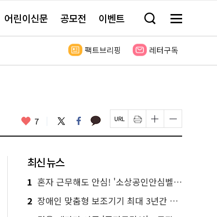
어린이신문
공모전
이벤트
검
메
색
뉴
창
전
열
체
팩트브리핑
레터구독
기
보
기
카
좋
트
페
7
페
인
글
글
카
위
이
아
이
쇄
자
자
오
터
스
요
지
하
크
크
톡
북
U
기
기
기
R
새
크
작
L
창
게
게
최신 뉴스
복
열
변
변
사
림
경
경
하
하
1
혼자 근무해도 안심! '소상공인안심벨' 신청하세요
기
기
2
장애인 맞춤형 보조기기 최대 3년간 무상 대여…삶의 질 높인다