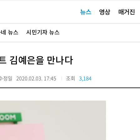
주
뉴스
영상
매거진
요
서
비
스
바
네 뉴스
시민기자 뉴스
로
가
기"
트 김예은을 만나다
수정일
2020.02.03. 17:45
조회
3,184