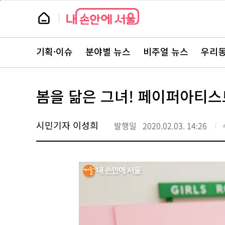
본
페
문
이
뉴
바
지
스
로
상
룸
가
단
뉴
기
으
스
로
기획·이슈
분야별 뉴스
비주얼 뉴스
우리동
주
이
요
동
서
비
스
봄을 닮은 그녀! 페이퍼아티스
바
로
가
기
시민기자 이성희
발행일
2020.02.03. 14:26