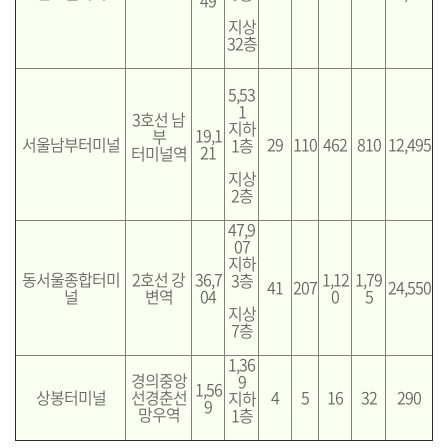
지상
32층
5,53
1
3호선 남
지하
19,1
부
서울남부터미널
29
110
462
810
12,495
1층
21
터미널역
지상
2층
47,9
07
지하
동서울종합터미
2호선 강
36,7
1,12
1,79
3층
41
207
24,550
널
변역
04
0
5
지상
7층
1,36
경의중앙
9
1,56
상봉터미널
선경춘선
4
5
16
32
290
지하
9
망우역
1층