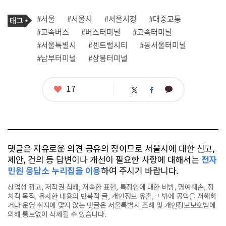
프
로
기
필
태
#서울
#서울시
#서울시청
#대중교통
사
그
관
#고속버스
#버스터미널
#고속터미널
련
#서울특별시
#센트럴시티
#동서울터미널
태
그
#남부터미널
#상봉터미널
좋
17
카
트
페
아
카
위
이
요
오
터
스
톡
북
댓글은 자유로운 의견 공유의 장이므로 서울시에 대한 신고,
제안, 건의 등 답변이나 개선이 필요한 사항에 대해서는
전자
민원 응답소 누리집을 이용
하여 주시기 바랍니다.
상업성 광고, 저작권 침해, 저속한 표현, 특정인에 대한 비방, 명예훼손, 정
치적 목적, 유사한 내용의 반복적 글, 개인정보 유출,그 밖에 공익을 저해하
거나 운영 취지에 맞지 않는 댓글은 서울특별시 조례 및 개인정보보호법에
의해 통보없이 삭제될 수 있습니다.