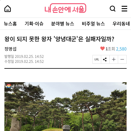
본
페
내
문
이
내
손
검
메
바
지
손
안
색
뉴
로
상
안
주
에
창
전
가
단
에
뉴스홈
기획·이슈
분야별 뉴스
비주얼 뉴스
우리동네
요
서
열
체
기
으
서
서
울
기
보
로
울
비
기
이
-
왕이 되지 못한 왕자 '양녕대군'은 실패자일까?
스
동
서
바
울
좋
정명섭
1
조회
2,580
로
시
아
가
대
발행일
2019.02.25. 14:52
요
기
페
S
글
글
표
수정일
2019.02.25. 14:52
이
N
자
자
소
지
S
크
크
통
U
공
기
기
포
R
유
크
작
털
L
하
게
게
복
기
변
변
사
경
경
하
하
기
기