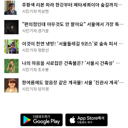
주황색 리본 따라 한강부터 메타세쿼이아 숲길까지…
서울둘레길 15코스
시민기자 박상현
"편의점인데 아무것도 안 팔아요" 서울에서 가장 특별
한 편의점의 정체
시민기자 권기윤
이것이 천연 냉방! '서울둘레길 9코스'로 숲속 피서 떠
나볼까
시민기자 정향선
나의 마음을 사로잡은 건축물은? '서울시 건축상' 수
상작 공개!
시민기자 조수봉
한여름에도 얼음장 같은 계곡물! 서울 '진관사 계곡'이
천국이네~
시민기자 양지영
다
A
운
p
로
p