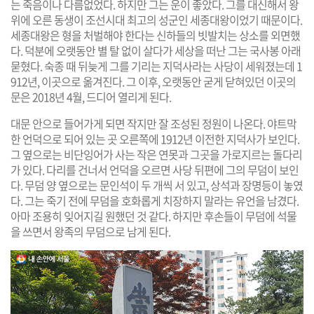
는 죽음이나 다름없었다. 하지만 그는 운이 좋았다. 그를 대신해서 왕
위에 오른 동생이 조선시대 최고의 성군인 세종대왕이었기 때문이다.
세종대왕은 형을 처벌해야 한다는 신하들의 빗발치는 상소를 외면했
다. 덕분에 오랫동안 별 탈 없이 살다가 세상을 떠난 그는 국사봉 아래
묻혔다. 숙종 때 뒤늦게 그를 기리는 지덕사라는 사당이 세워졌는데 1
912년, 이곳으로 옮겨진다. 그 이후, 오랫동안 굳게 닫혀있던 이곳의
문은 2018년 4월, 드디어 열리게 된다.
대문 안으로 들어가게 되면 작지만 잘 조성된 정원이 나온다. 야트막
한 언덕으로 되어 있는 곳 오른쪽에 1912년 이전한 지덕사가 보인다.
그 옆으로는 비단잉어가 사는 작은 연못과 그곳을 가로지르는 돌다리
가 있다. 다리를 건너서 언덕을 오르면 사당 뒤편에 그의 무덤이 보인
다. 무덤 양 옆으로는 문인석이 두 개씩 서 있고, 상석과 장명등이 놓였
다. 그는 죽기 전에 무덤을 호화롭게 치장하지 말라는 유언을 남겼다.
아마 조용히 잊어지길 원했던 것 같다. 하지만 후손들이 무덤에 석물
을 쓰면서 왕족의 무덤으로 남게 된다.