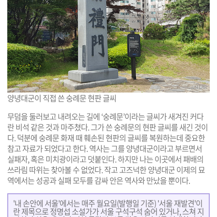
양녕대군이 직접 쓴 숭례문 현판 글씨
무덤을 둘러보고 내려오는 길에 ‘숭례문’이라는 글씨가 새겨진 커다
란 비석 같은 것과 마주쳤다. 그가 쓴 숭례문의 현판 글씨를 새긴 것이
다. 덕분에 숭례문 화재 때 훼손된 현판의 글씨를 복원하는데 중요한
참고 자료가 되었다고 한다. 역사는 그를 양녕대군이라고 부르면서
실패자, 혹은 미치광이라고 덧붙인다. 하지만 나는 이곳에서 패배의
쓰라림 따위는 찾아볼 수 없었다. 작고 고즈넉한 양녕대군 이제의 묘
역에서는 성공과 실패 모두를 감싸 안은 역사와 만났을 뿐이다.
'내 손안에 서울'에서는 매주 월요일(발행일 기준) '서울 재발견'이
란 제목으로 정명섭 소설가가 서울 구석구석 숨어 있거나, 스쳐 지