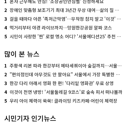
1
혼자 근무해도 안심! '소상공인안심벨' 신청하세요
2
장애인 맞춤형 보조기기 최대 3년간 무상 대여…삶의 질 높인다
3
걸을 때마다 아픈 '족저근막염'…무작정 참지 말고 '이것' 해보세요!
4
먹거리부터 야경 라이브까지…망원한강공원 알짜 코스
5
시민이 사랑한 '찐' 로컬 명소 어디? '서울에디션25' 추천 코스
많이 본 뉴스
1
주황색 리본 따라 한강부터 메타세쿼이아 숲길까지…서울둘레길 15코스
2
"편의점인데 아무것도 안 팔아요" 서울에서 가장 특별한 편의점의 정체
3
한강 다리 아래서 영화 한 편! '다리밑 영화관' 무료 상영
4
이것이 천연 냉방! '서울둘레길 9코스'로 숲속 피서 떠나볼까
5
우리 아이 체력이 쑥쑥! 클라이밍 키즈카페·어린이 체력장
시민기자 인기뉴스