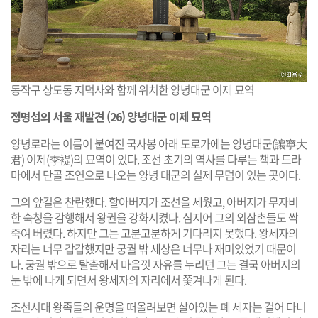
동작구 상도동 지덕사와 함께 위치한 양녕대군 이제 묘역
정명섭의 서울 재발견 (26) 양녕대군 이제 묘역
양녕로라는 이름이 붙여진 국사봉 아래 도로가에는 양녕대군(讓寧大
君) 이제(李褆)의 묘역이 있다. 조선 초기의 역사를 다루는 책과 드라
마에서 단골 조연으로 나오는 양녕 대군의 실제 무덤이 있는 곳이다.
그의 앞길은 찬란했다. 할아버지가 조선을 세웠고, 아버지가 무자비
한 숙청을 감행해서 왕권을 강화시켰다. 심지어 그의 외삼촌들도 싹
죽여 버렸다. 하지만 그는 고분고분하게 기다리지 못했다. 왕세자의
자리는 너무 갑갑했지만 궁궐 밖 세상은 너무나 재미있었기 때문이
다. 궁궐 밖으로 탈출해서 마음껏 자유를 누리던 그는 결국 아버지의
눈 밖에 나게 되면서 왕세자의 자리에서 쫓겨나게 된다.
조선시대 왕족들의 운명을 떠올려보면 살아있는 폐 세자는 걸어 다니