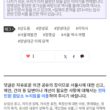
나치기 쉬운, 우리가 미처 몰랐던 보물 같은 이야기를 연재합니다.
정명섭은 왕성한 호기심을 바탕으로 역사를 들여다보며 역사소
설과 인문서 등을 쓰고 있으며, <일제의 흔적을 걷다>라는 답사
관련 인문서를 출간한 적이 있습니다.
기
태
#상도동
#양녕로
#양녕대군
#지덕사
사
그
관
#서울재발견
#정명섭
#서울 역사 여행
련
#양녕대군 이제 묘역
태
그
좋
1
카
트
페
아
카
위
이
요
오
터
스
톡
북
댓글은 자유로운 의견 공유의 장이므로 서울시에 대한 신고,
제안, 건의 등 답변이나 개선이 필요한 사항에 대해서는
전자
민원 응답소 누리집을 이용
하여 주시기 바랍니다.
상업성 광고, 저작권 침해, 저속한 표현, 특정인에 대한 비방, 명예훼손, 정
치적 목적, 유사한 내용의 반복적 글, 개인정보 유출,그 밖에 공익을 저해하