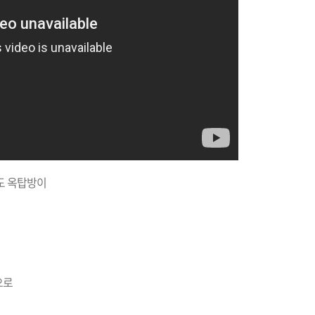
도 옥탑방이
으로