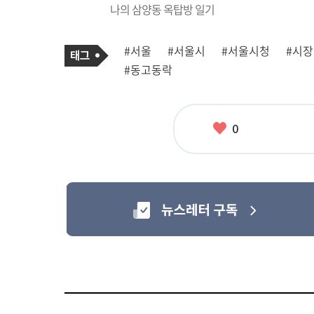
나의 삼양동 옥탑방 일기
기
태
#서울
#서울시
#서울시청
#시
사
그
관
#동고동락
련
태
그
좋
0
아
요