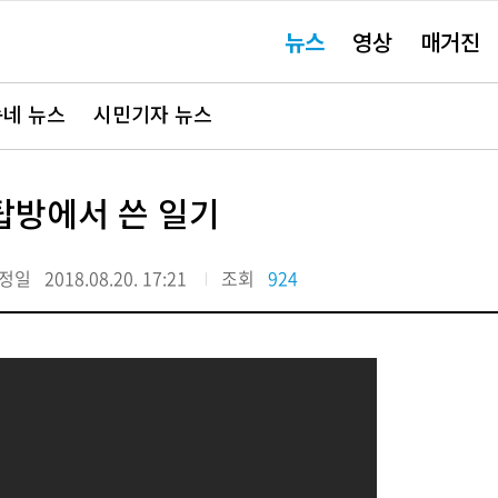
주
뉴스
영상
매거진
요
서
비
스
바
네 뉴스
시민기자 뉴스
로
가
기"
탑방에서 쓴 일기
정일
2018.08.20. 17:21
조회
924