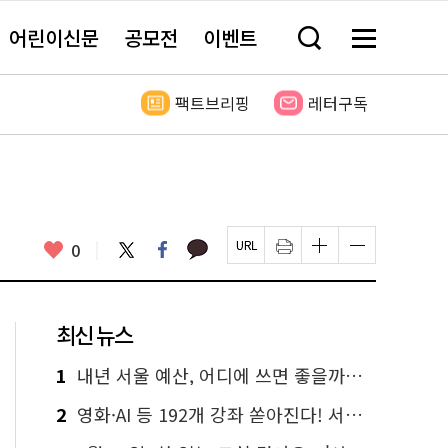
어린이신문
공모전
이벤트
검
메
색
뉴
창
전
열
체
팩트브리핑
레터구독
기
보
기
카
좋
트
페
0
페
인
글
글
카
위
이
아
이
쇄
자
자
오
터
스
요
지
하
크
크
톡
북
U
기
기
기
R
새
크
작
L
창
게
게
최신 뉴스
복
열
변
변
사
림
경
경
하
하
1
내년 서울 예산, 어디에 쓰면 좋을까요? 온라인 투표
기
기
2
영화·AI 등 192개 강좌 쏟아진다! 서울시민대학 선착순 신청