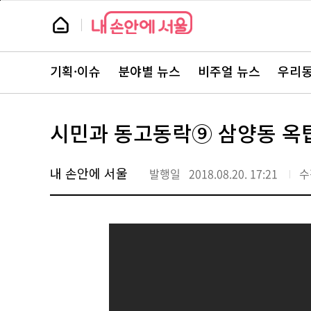
본
페
문
이
뉴
바
지
스
로
상
룸
가
단
뉴
기
으
스
로
기획·이슈
분야별 뉴스
비주얼 뉴스
우리동
주
이
요
동
서
비
스
시민과 동고동락⑨ 삼양동 옥
바
로
가
기
내 손안에 서울
발행일
2018.08.20. 17:21
수