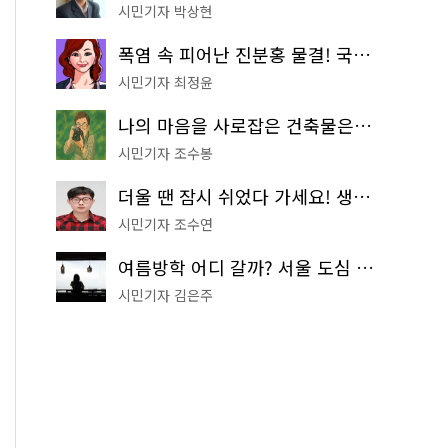
시민기자 박상현
폭염 속 피어난 진분홍 물결! 국립중앙박물관 배롱나무 명소
시민기자 최정윤
나의 마음을 사로잡은 건축물은? '서울시 건축상' 수상작 공개!
시민기자 조수봉
더울 땐 잠시 쉬었다 가세요! 생수 냉장고부터 해피소·무더위쉼터까지
시민기자 조수연
여름방학 어디 갈까? 서울 도심 무료 실내 여행 코스 추천
시민기자 김은주