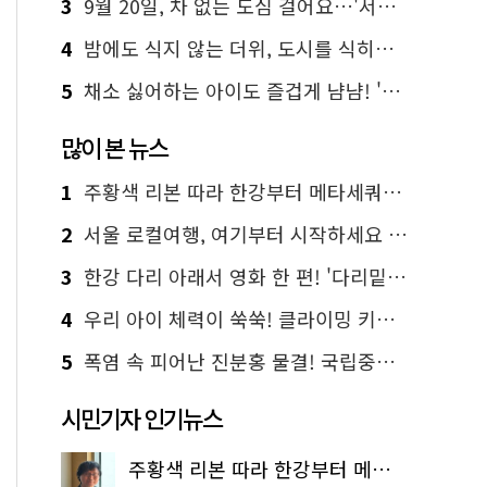
3
9월 20일, 차 없는 도심 걸어요…'서울 걷자 페스티벌' 선착순 5천명
4
밤에도 식지 않는 더위, 도시를 식히는 시원한 해법은?
5
채소 싫어하는 아이도 즐겁게 냠냠! '찾아가는 서울시 식생활 교육' 현장
많이 본 뉴스
1
주황색 리본 따라 한강부터 메타세쿼이아 숲길까지…서울둘레길 15코스
2
서울 로컬여행, 여기부터 시작하세요 '서울에디션25'
3
한강 다리 아래서 영화 한 편! '다리밑 영화관' 무료 상영
4
우리 아이 체력이 쑥쑥! 클라이밍 키즈카페·어린이 체력장
5
폭염 속 피어난 진분홍 물결! 국립중앙박물관 배롱나무 명소
시민기자 인기뉴스
주황색 리본 따라 한강부터 메타세쿼이아 숲길까지…서울둘레길 15코스