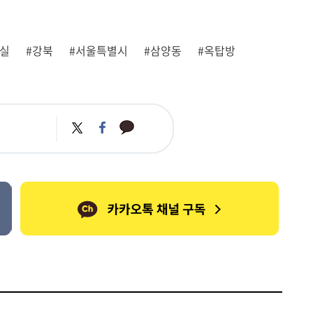
장실
#강북
#서울특별시
#삼양동
#옥탑방
카
트
페
카
위
이
오
터
스
톡
북