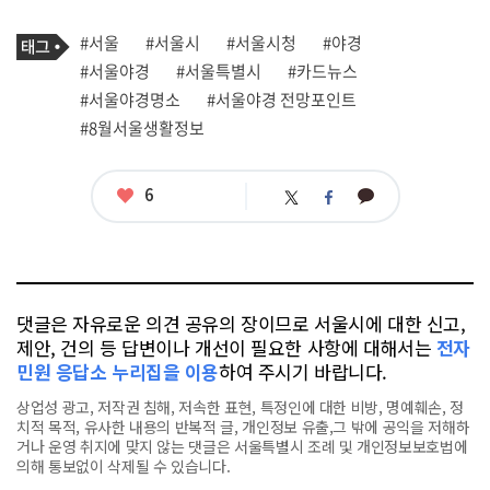
기
태
#서울
#서울시
#서울시청
#야경
사
그
관
#서울야경
#서울특별시
#카드뉴스
련
#서울야경명소
#서울야경 전망포인트
태
그
#8월서울생활정보
좋
6
카
트
페
아
카
위
이
요
오
터
스
톡
북
댓글은 자유로운 의견 공유의 장이므로 서울시에 대한 신고,
제안, 건의 등 답변이나 개선이 필요한 사항에 대해서는
전자
민원 응답소 누리집을 이용
하여 주시기 바랍니다.
상업성 광고, 저작권 침해, 저속한 표현, 특정인에 대한 비방, 명예훼손, 정
치적 목적, 유사한 내용의 반복적 글, 개인정보 유출,그 밖에 공익을 저해하
거나 운영 취지에 맞지 않는 댓글은 서울특별시 조례 및 개인정보보호법에
의해 통보없이 삭제될 수 있습니다.