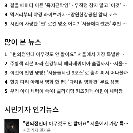
3
걸을 때마다 아픈 '족저근막염'…무작정 참지 말고 '이것' 해보세요!
4
먹거리부터 야경 라이브까지…망원한강공원 알짜 코스
5
시민이 사랑한 '찐' 로컬 명소 어디? '서울에디션25' 추천 코스
많이 본 뉴스
1
"편의점인데 아무것도 안 팔아요" 서울에서 가장 특별한 편의점의 정체
2
주황색 리본 따라 한강부터 메타세쿼이아 숲길까지…서울둘레길 15코스
3
이것이 천연 냉방! '서울둘레길 9코스'로 숲속 피서 떠나볼까
4
한강 다리 아래서 영화 한 편! '다리밑 영화관' 무료 상영
5
우리 아이 체력이 쑥쑥! 클라이밍 키즈카페·어린이 체력장
시민기자 인기뉴스
"편의점인데 아무것도 안 팔아요" 서울에서 가장 특별
한 편의점의 정체
시민기자 권기윤