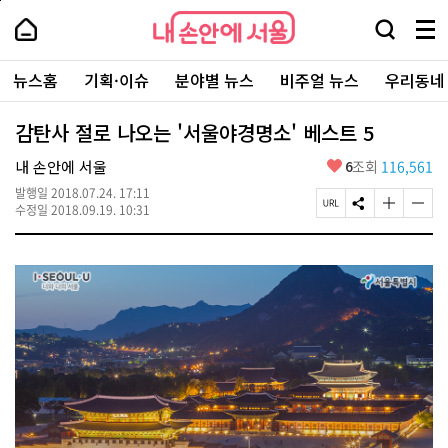
본
페
내
문
이
내
손
검
메
바
지
손
안
색
뉴
로
상
안
주
에
창
전
가
단
에
뉴스홈
기획·이슈
분야별 뉴스
비주얼 뉴스
우리동네
요
서
열
체
기
으
서
서
울
기
보
로
울
비
기
이
-
감탄사 절로 나오는 '서울야경명소' 베스트 5
스
동
서
바
울
좋
내 손안에 서울
6
조회
116,561
로
시
아
가
대
발행일
2018.07.24. 17:11
요
기
페
S
글
글
표
수정일
2018.09.19. 10:31
이
N
자
자
소
지
S
크
크
통
U
공
기
기
포
R
유
크
작
털
L
하
게
게
복
기
변
변
사
경
경
하
하
기
기