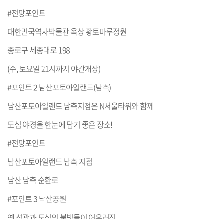
#전망포인트
대한민국역사박물관 옥상 황토마루정원
종로구 세종대로 198
(수, 토요일 21시까지 야간개장)
#포인트 2 남산포토아일랜드(남측)
남산포토아일랜드 남측지점은 N서울타워와 함께
도심 야경을 한눈에 담기 좋은 장소!
#전망포인트
남산포토아일랜드 남측 지점
남산 남측 순환로
#포인트 3 낙산공원
옛 성곽과 도심의 불빛들이 어우러진