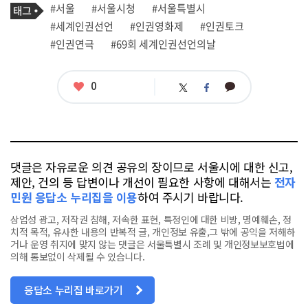
기
태
#서울
#서울시청
#서울특별시
사
그
관
#세계인권선언
#인권영화제
#인권토크
련
#인권연극
#69회 세계인권선언의날
태
그
좋
0
카
트
페
아
카
위
이
요
오
터
스
톡
북
댓글은 자유로운 의견 공유의 장이므로 서울시에 대한 신고,
제안, 건의 등 답변이나 개선이 필요한 사항에 대해서는
전자
민원 응답소 누리집을 이용
하여 주시기 바랍니다.
상업성 광고, 저작권 침해, 저속한 표현, 특정인에 대한 비방, 명예훼손, 정
치적 목적, 유사한 내용의 반복적 글, 개인정보 유출,그 밖에 공익을 저해하
거나 운영 취지에 맞지 않는 댓글은 서울특별시 조례 및 개인정보보호법에
의해 통보없이 삭제될 수 있습니다.
응답소 누리집 바로가기