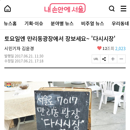
본
페
내
문
이
내
손
검
메
바
지
손
안
색
뉴
로
상
안
주
에
창
전
가
단
에
뉴스홈
기획·이슈
분야별 뉴스
비주얼 뉴스
우리동네
요
서
열
체
기
으
서
서
울
기
보
로
울
비
기
이
-
토요일엔 만리동광장에서 장보세요~ '다시시장'
스
동
서
바
울
좋
시민기자 김윤경
12
조회
2,023
로
시
아
가
대
발행일
2017.06.21. 11:30
요
기
페
S
글
글
표
수정일
2017.06.21. 17:18
이
N
자
자
소
지
S
크
크
통
U
공
기
기
포
R
유
크
작
털
L
하
게
게
복
기
변
변
사
경
경
하
하
기
기