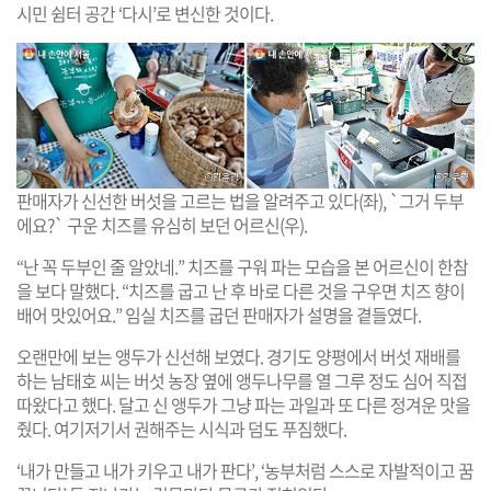
시민 쉼터 공간 ‘다시’로 변신한 것이다.
판매자가 신선한 버섯을 고르는 법을 알려주고 있다(좌), `그거 두부
에요?` 구운 치즈를 유심히 보던 어르신(우).
“난 꼭 두부인 줄 알았네.” 치즈를 구워 파는 모습을 본 어르신이 한참
을 보다 말했다. “치즈를 굽고 난 후 바로 다른 것을 구우면 치즈 향이
배어 맛있어요.” 임실 치즈를 굽던 판매자가 설명을 곁들였다.
오랜만에 보는 앵두가 신선해 보였다. 경기도 양평에서 버섯 재배를
하는 남태호 씨는 버섯 농장 옆에 앵두나무를 열 그루 정도 심어 직접
따왔다고 했다. 달고 신 앵두가 그냥 파는 과일과 또 다른 정겨운 맛을
줬다. 여기저기서 권해주는 시식과 덤도 푸짐했다.
‘내가 만들고 내가 키우고 내가 판다’, ‘농부처럼 스스로 자발적이고 꿈