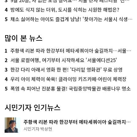
3
9월 20일, 차 없는 도심 걸어요…'서울 걷자 페스티벌' 선착순 5천명
4
밤에도 식지 않는 더위, 도시를 식히는 시원한 해법은?
5
채소 싫어하는 아이도 즐겁게 냠냠! '찾아가는 서울시 식생활 교육' 현장
많이 본 뉴스
1
주황색 리본 따라 한강부터 메타세쿼이아 숲길까지…서울둘레길 15코스
2
서울 로컬여행, 여기부터 시작하세요 '서울에디션25'
3
한강 다리 아래서 영화 한 편! '다리밑 영화관' 무료 상영
4
우리 아이 체력이 쑥쑥! 클라이밍 키즈카페·어린이 체력장
5
폭염 속 피어난 진분홍 물결! 국립중앙박물관 배롱나무 명소
시민기자 인기뉴스
주황색 리본 따라 한강부터 메타세쿼이아 숲길까지…
서울둘레길 15코스
시민기자 박상현