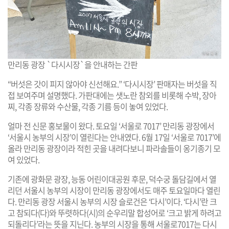
만리동 광장 `다시시장`을 안내하는 간판
“버섯은 갓이 피지 않아야 신선해요.” ‘다시시장’ 판매자는 버섯을 직
접 보여주며 설명했다. 가판대에는 샛노란 참외를 비롯해 수박, 장아
찌, 각종 장류와 수산물, 각종 기름 등이 놓여 있었다.
얼마 전 신문 홍보물이 왔다. 토요일 ‘서울로 7017’ 만리동 광장에서
‘서울시 농부의 시장’이 열린다는 안내였다. 6월 17일 ‘서울로 7017’에
올라 만리동 광장이라 적힌 곳을 내려다보니 파라솔들이 옹기종기 모
여 있었다.
기존에 광화문 광장, 능동 어린이대공원 후문, 덕수궁 돌담길에서 열
리던 서울시 농부의 시장이 만리동 광장에서도 매주 토요일마다 열린
다. 만리동 광장 서울시 농부의 시장 슬로건은 ‘다시’이다. ‘다시’란 크
고 참되다(다)와 뚜렷하다(시)의 순우리말 합성어로 ‘크고 밝게 하려고
되돌리다’라는 뜻을 지닌다. 농부의 시장을 통해 서울로7017는 다시