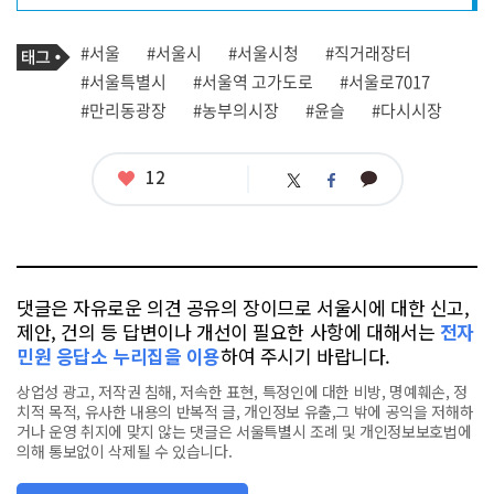
프
로
기
필
태
#서울
#서울시
#서울시청
#직거래장터
사
그
관
#서울특별시
#서울역 고가도로
#서울로7017
련
#만리동광장
#농부의시장
#윤슬
#다시시장
태
그
좋
12
카
트
페
아
카
위
이
요
오
터
스
톡
북
댓글은 자유로운 의견 공유의 장이므로 서울시에 대한 신고,
제안, 건의 등 답변이나 개선이 필요한 사항에 대해서는
전자
민원 응답소 누리집을 이용
하여 주시기 바랍니다.
상업성 광고, 저작권 침해, 저속한 표현, 특정인에 대한 비방, 명예훼손, 정
치적 목적, 유사한 내용의 반복적 글, 개인정보 유출,그 밖에 공익을 저해하
거나 운영 취지에 맞지 않는 댓글은 서울특별시 조례 및 개인정보보호법에
의해 통보없이 삭제될 수 있습니다.