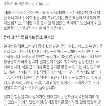
속에서 즐거운 기운만 감돕니다.
매화나무캠핑장 옆에 있는 숲 속 도서관(08:00 ~ 19:00 운영)에서 책
을 하나 꺼내 읽어도 좋습니다. 도서관에는 많은 책들이 보유되어 있
지는 않지만, 오래된 책들 중 어릴 적 읽었던 책이라도 발견하게 되면
보물을 만난 것처럼 반가운 마음이 듭니다.
동네 산책하듯 즐기는 등산, 일자산
일자산은 해발 134m의 동네 뒷산 같은 곳입니다. 남녀노소 누구나 등
산을 즐기기에 적합합니다. 사실 등산이라는 말보다는 산책에 더욱
가깝습니다. 느릿느릿 천천히 올라가도 10~20분 남짓 올라가다 보면
정상을 마주하게 됩니다. 일자산에 가을이 찾아오면 숨을 천천히 내
쉬어봅니다. 서울 근교에서 좋은 공기를 맡을 수 있다는 사실 만으로
도 기분이 상쾌해집니다. 직박구리, 박새, 딱따구리 등의 새도 보입니
다. 일자산에서 천천히 산책하다 보면 만나게 되는 풀벌레 소리, 새소
리, 바람 소리, 나뭇잎 소리, 그리고 알밤 떨어지는 소리가 지친 도시
생활의 피로를 느긋하게 풀어줍니다.
일자산 정상을 지나 넘어가면, 반대편에는 일자산 체육관이 자리 잡
고 있습니다. 배드민턴 라켓, 실내운동화를 준비하면, 일일 입장료 평