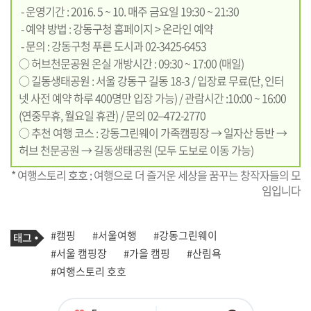
- 운영기간 : 2016. 5 ~ 10. 매주 금요일 19:30 ~ 21:30
- 예약 방법 : 강동구청 홈페이지 > 온라인 예약
- 문의 : 강동구청 푸른 도시과 02-3425-6453
○ 허브천문공원 온실 개방시간 : 09:30 ~ 17:00 (매일)
○ 길동생태공원 : 서울 강동구 길동 18-3 / 입장료 무료(단, 인터
넷 사전 예약 하루 400명만 입장 가능) / 관람시간 :10:00 ~ 16:00
(연중무휴, 월요일 휴관) / 문의 02–472-2770
○ 추천 여행 코스 : 강동그린웨이 가족캠핑장 → 일자산 등반 →
허브 천문공원 → 길동생태공원 (모두 도보로 이동 가능)
* 여행스토리 호호 : 여행으로 더 즐거운 세상을 꿈꾸는 창작자들의 모
임입니다
기
태
#캠핑
#서울여행
#강동그린웨이
사
그
관
#서울 캠핑장
#가을 캠핑
#산림욕
련
#여행스토리 호호
태
그