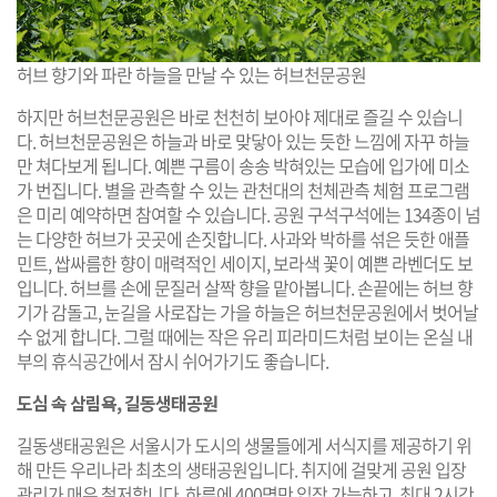
허브 향기와 파란 하늘을 만날 수 있는 허브천문공원
하지만 허브천문공원은 바로 천천히 보아야 제대로 즐길 수 있습니
다. 허브천문공원은 하늘과 바로 맞닿아 있는 듯한 느낌에 자꾸 하늘
만 쳐다보게 됩니다. 예쁜 구름이 송송 박혀있는 모습에 입가에 미소
가 번집니다. 별을 관측할 수 있는 관천대의 천체관측 체험 프로그램
은 미리 예약하면 참여할 수 있습니다. 공원 구석구석에는 134종이 넘
는 다양한 허브가 곳곳에 손짓합니다. 사과와 박하를 섞은 듯한 애플
민트, 쌉싸름한 향이 매력적인 세이지, 보라색 꽃이 예쁜 라벤더도 보
입니다. 허브를 손에 문질러 살짝 향을 맡아봅니다. 손끝에는 허브 향
기가 감돌고, 눈길을 사로잡는 가을 하늘은 허브천문공원에서 벗어날
수 없게 합니다. 그럴 때에는 작은 유리 피라미드처럼 보이는 온실 내
부의 휴식공간에서 잠시 쉬어가기도 좋습니다.
도심 속 삼림욕, 길동생태공원
길동생태공원은 서울시가 도시의 생물들에게 서식지를 제공하기 위
해 만든 우리나라 최초의 생태공원입니다. 취지에 걸맞게 공원 입장
관리가 매우 철저합니다. 하루에 400명만 입장 가능하고, 최대 2시간