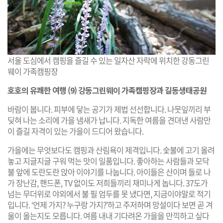
서울 도심에서 캠핑을 즐길 수 있는 일자산 자락에 위치한 강동그린
웨이 가족캠핑장
호호의 유쾌한 여행 (9) 강동그린웨이 가족캠핑장과 길동생태공원
바람이 붑니다. 피부에 닿는 공기가 제법 선선합니다. 나뭇잎끼리 부
딪혀 나는 소리에 가을 냄새가 납니다. 지독한 여름을 견뎌낸 사람만
이 즐길 자격이 있는 가을이 드디어 왔습니다.
가을에는 무엇보다도 캠핑과 산림욕이 제격입니다. 숯불에 고기 올려
놓고 지글지글 구워 먹는 맛이 일품입니다. 좋아하는 사람들과 모닥
불 앞에 도란도란 앉아 이야기를 나눕니다. 아이들은 산이며 들로 나
가 장난감, 핸드폰, TV 없이도 저희들끼리 재미나게 놉니다. 37도가
넘는 무더위로 야외에서 불 필 엄두를 못 냈다면, 지금이야말로 적기
입니다. ‘언제 가지? 누구랑 가지?’하고 주저하며 망설이다 보면 곧 겨
울이 올는지도 모릅니다. 여름 내내 기다려온 가을을 만끽하고 싶다