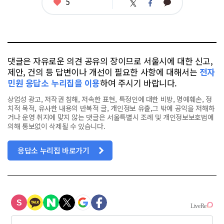
좋
5
카
트
페
아
카
위
이
요
오
터
스
톡
북
댓글은 자유로운 의견 공유의 장이므로 서울시에 대한 신고,
제안, 건의 등 답변이나 개선이 필요한 사항에 대해서는
전자
민원 응답소 누리집을 이용
하여 주시기 바랍니다.
상업성 광고, 저작권 침해, 저속한 표현, 특정인에 대한 비방, 명예훼손, 정
치적 목적, 유사한 내용의 반복적 글, 개인정보 유출,그 밖에 공익을 저해하
거나 운영 취지에 맞지 않는 댓글은 서울특별시 조례 및 개인정보보호법에
의해 통보없이 삭제될 수 있습니다.
응답소 누리집 바로가기