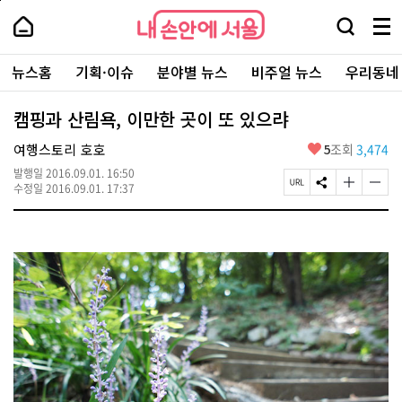
본
페
내
문
이
내
손
검
메
바
지
손
안
색
뉴
로
상
안
주
에
창
전
가
단
에
뉴스홈
기획·이슈
분야별 뉴스
비주얼 뉴스
우리동네
요
서
열
체
기
으
서
서
울
기
보
로
울
비
기
이
-
캠핑과 산림욕, 이만한 곳이 또 있으랴
스
동
서
바
울
좋
여행스토리 호호
5
조회
3,474
로
시
아
가
대
발행일
2016.09.01. 16:50
요
기
페
S
글
글
표
수정일
2016.09.01. 17:37
이
N
자
자
소
지
S
크
크
통
U
공
기
기
포
R
유
크
작
털
L
하
게
게
복
기
변
변
사
경
경
하
하
기
기