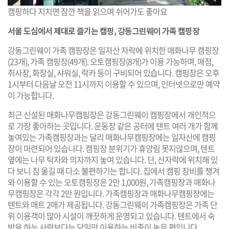
캠핑하다 지치면 잠깐 책을 읽으며 쉬어가도 좋아요
서울 도심에서 제대로 즐기는 캠핑, 강동그린웨이 가족 캠핑장
강동그린웨이 가족 캠핑장은 일자산 자락에 위치한 매화나무 캠핑장
(23개), 가족 캠핑장(49개). 오토캠핑장(8개)가 이용 가능하며, 매점,
취사장, 화장실, 샤워실, 락카 등이 구비되어 있습니다. 캠핑장은 오후
1시부터 다음날 오전 11시까지 이용할 수 있으며, 인터넷으로만 예약
이 가능합니다.
최근 신설된 매화나무캠핑장은 강동그린웨이 캠핑장에서 개인적으
로 가장 좋아하는 곳입니다. 운동장 같은 공터에 텐트 여러 개가 함께
놓여있는 가족캠핑장과는 달리 매화나무캠핑장에는 일자산에 캠핑
장이 마련되어 있습니다. 캠핑장 분위기가 휴양림 못지않으며, 텐트
옆에는 나무 탁자와 의자까지 놓여 있습니다. 단, 산자락에 위치해 있
다 보니 짐 옮길 때 다소 불편하기는 합니다. 집에서 캠핑 장비를 챙겨
와 이용할 수 있는 오토캠핑장은 2만 1,000원, 가족캠핑장과 매화나
무캠핑장은 각각 2만 원입니다. 가족캠핑장과 매화나무캠핑장에는
텐트와 매트 2매가 제공됩니다. 강동그린웨이 가족캠핑장은 가족 단
위 이용객이 많아 시설이 깨끗하게 운영되고 있습니다. 텐트에서 숙
박을 하는 사람보다는 당일만 이용하는 비중이 높은 편입니다.