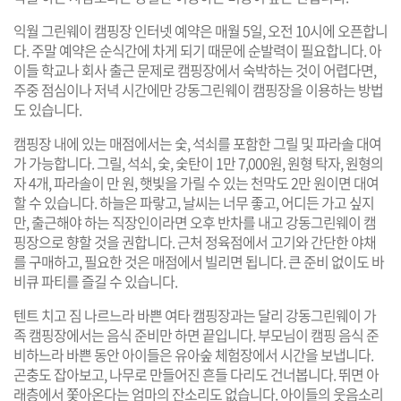
익월 그린웨이 캠핑장 인터넷 예약은 매월 5일, 오전 10시에 오픈합니
다. 주말 예약은 순식간에 차게 되기 때문에 순발력이 필요합니다. 아
이들 학교나 회사 출근 문제로 캠핑장에서 숙박하는 것이 어렵다면,
주중 점심이나 저녁 시간에만 강동그린웨이 캠핑장을 이용하는 방법
도 있습니다.
캠핑장 내에 있는 매점에서는 숯, 석쇠를 포함한 그릴 및 파라솔 대여
가 가능합니다. 그릴, 석쇠, 숯, 숯탄이 1만 7,000원, 원형 탁자, 원형의
자 4개, 파라솔이 만 원, 햇빛을 가릴 수 있는 천막도 2만 원이면 대여
할 수 있습니다. 하늘은 파랗고, 날씨는 너무 좋고, 어디든 가고 싶지
만, 출근해야 하는 직장인이라면 오후 반차를 내고 강동그린웨이 캠
핑장으로 향할 것을 권합니다. 근처 정육점에서 고기와 간단한 야채
를 구매하고, 필요한 것은 매점에서 빌리면 됩니다. 큰 준비 없이도 바
비큐 파티를 즐길 수 있습니다.
텐트 치고 짐 나르느라 바쁜 여타 캠핑장과는 달리 강동그린웨이 가
족 캠핑장에서는 음식 준비만 하면 끝입니다. 부모님이 캠핑 음식 준
비하느라 바쁜 동안 아이들은 유아숲 체험장에서 시간을 보냅니다.
곤충도 잡아보고, 나무로 만들어진 흔들 다리도 건너봅니다. 뛰면 아
래층에서 쫓아온다는 엄마의 잔소리도 없습니다. 아이들의 웃음소리