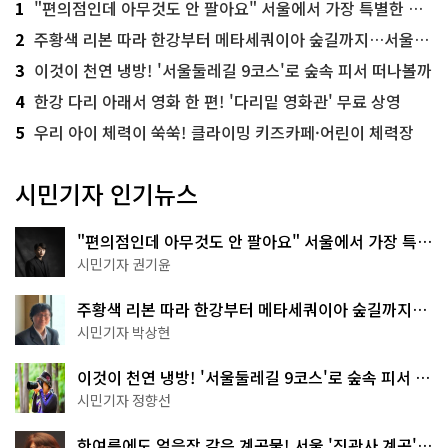
1
"편의점인데 아무것도 안 팔아요" 서울에서 가장 특별한 편의점의 정체
2
주황색 리본 따라 한강부터 메타세쿼이아 숲길까지…서울둘레길 15코스
3
이것이 천연 냉방! '서울둘레길 9코스'로 숲속 피서 떠나볼까
4
한강 다리 아래서 영화 한 편! '다리밑 영화관' 무료 상영
5
우리 아이 체력이 쑥쑥! 클라이밍 키즈카페·어린이 체력장
시민기자 인기뉴스
"편의점인데 아무것도 안 팔아요" 서울에서 가장 특별
한 편의점의 정체
시민기자 권기윤
주황색 리본 따라 한강부터 메타세쿼이아 숲길까지…
서울둘레길 15코스
시민기자 박상현
이것이 천연 냉방! '서울둘레길 9코스'로 숲속 피서 떠
나볼까
시민기자 정향선
한여름에도 얼음장 같은 계곡물! 서울 '진관사 계곡'이