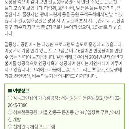
도장을 찍으며 걷다 보면 길동생태공원에서 만날 수 있는 곤충 친구
들의 모습이 보입니다. 다람쥐, 호랑나비, 벌 등은 물론 무당거미, 큰
밀잠자리, 줄장지뱀, 광대 노린재 등을 공원 구석구석에서 만날 수 있
습니다. 길동생태공원은 광장 지구, 농촌과 초지 지구, 습지 지구, 산림
지구, 저수지 지구 등 총 6지구로 나누어져 있으며, 1.5km로 꽤 넓습
니다.
길동생태공원에서는 다양한 프로그램도 별도로 운영하고 있습니다.
이곳에서 가장 인기 있는 프로그램은 바로 6월이면 반딧불이를 만날
수 있는 ‘반디야 놀자!’입니다. 길동생태공원에서 2004년부터 애반딧
불이를 성공적으로 인공사육에 성공하여 현재는 자연서식이 이루어
지고 있습니다. 그 외에도 가을에는 흙으로 그리는 초충도, 길동생태
학교, 천연염색, 비누 만들기 등의 체험도 이어집니다.
■ 여행정보
○ 강동그린웨이 가족캠핑장 : 서울 강동구 둔촌동 562 / 문의 02-
2045-7880
○ 허브천문공원 : 서울 강동구 둔촌동 산 94 / 입장료 무료 / 24시
간 개방
○ 천체관측 체험 프로그램