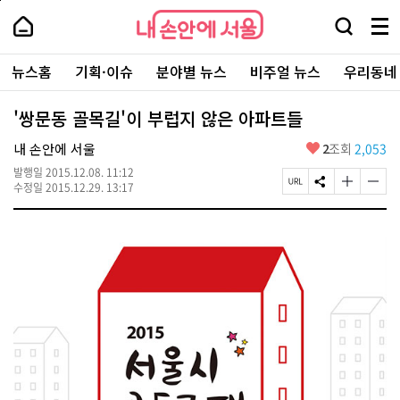
본
페
내
문
이
내
손
검
메
바
지
손
안
색
뉴
로
상
안
주
에
창
전
가
단
에
뉴스홈
기획·이슈
분야별 뉴스
비주얼 뉴스
우리동네
요
서
열
체
기
으
서
서
울
기
보
로
울
비
기
이
-
'쌍문동 골목길'이 부럽지 않은 아파트들
스
동
서
바
울
좋
내 손안에 서울
2
조회
2,053
로
시
아
가
대
발행일
2015.12.08. 11:12
요
기
페
S
글
글
표
수정일
2015.12.29. 13:17
이
N
자
자
소
지
S
크
크
통
U
공
기
기
포
R
유
크
작
털
L
하
게
게
복
기
변
변
사
경
경
하
하
기
기