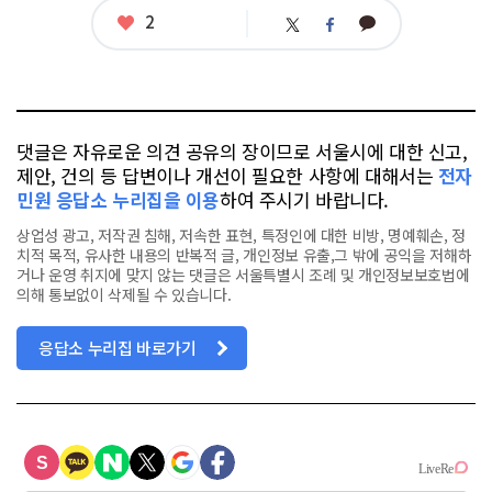
그
좋
2
카
트
페
아
카
위
이
요
오
터
스
톡
북
댓글은 자유로운 의견 공유의 장이므로 서울시에 대한 신고,
제안, 건의 등 답변이나 개선이 필요한 사항에 대해서는
전자
민원 응답소 누리집을 이용
하여 주시기 바랍니다.
상업성 광고, 저작권 침해, 저속한 표현, 특정인에 대한 비방, 명예훼손, 정
치적 목적, 유사한 내용의 반복적 글, 개인정보 유출,그 밖에 공익을 저해하
거나 운영 취지에 맞지 않는 댓글은 서울특별시 조례 및 개인정보보호법에
의해 통보없이 삭제될 수 있습니다.
응답소 누리집 바로가기