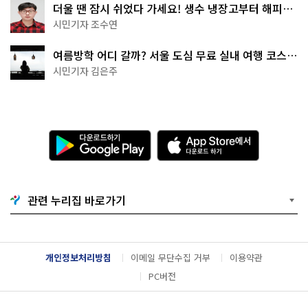
더울 땐 잠시 쉬었다 가세요! 생수 냉장고부터 해피소
·무더위쉼터까지
시민기자 조수연
여름방학 어디 갈까? 서울 도심 무료 실내 여행 코스
추천
시민기자 김은주
다
A
운
p
로
p
드
S
하
t
기
o
관련 누리집 바로가기
G
r
o
e
o
에
g
서
l
다
개인정보처리방침
이메일 무단수집 거부
이용약관
e
운
P
로
PC버전
l
드
a
하