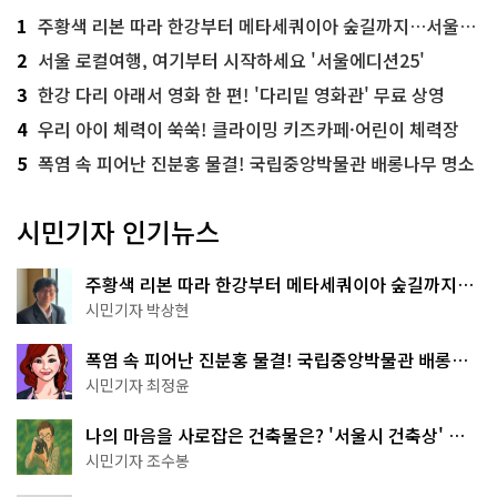
1
주황색 리본 따라 한강부터 메타세쿼이아 숲길까지…서울둘레길 15코스
2
서울 로컬여행, 여기부터 시작하세요 '서울에디션25'
3
한강 다리 아래서 영화 한 편! '다리밑 영화관' 무료 상영
4
우리 아이 체력이 쑥쑥! 클라이밍 키즈카페·어린이 체력장
5
폭염 속 피어난 진분홍 물결! 국립중앙박물관 배롱나무 명소
시민기자 인기뉴스
주황색 리본 따라 한강부터 메타세쿼이아 숲길까지…
서울둘레길 15코스
시민기자 박상현
폭염 속 피어난 진분홍 물결! 국립중앙박물관 배롱나
무 명소
시민기자 최정윤
나의 마음을 사로잡은 건축물은? '서울시 건축상' 수
상작 공개!
시민기자 조수봉