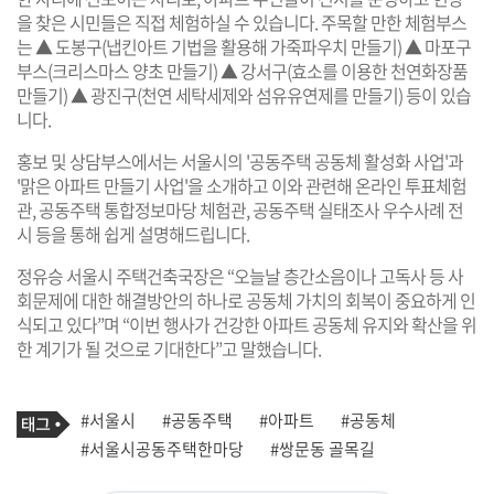
을 찾은 시민들은 직접 체험하실 수 있습니다. 주목할 만한 체험부스
는 ▲ 도봉구(냅킨아트 기법을 활용해 가죽파우치 만들기) ▲ 마포구
부스(크리스마스 양초 만들기) ▲ 강서구(효소를 이용한 천연화장품
만들기) ▲ 광진구(천연 세탁세제와 섬유유연제를 만들기) 등이 있습
니다.
홍보 및 상담부스에서는 서울시의 '공동주택 공동체 활성화 사업'과
'맑은 아파트 만들기 사업'을 소개하고 이와 관련해 온라인 투표체험
관, 공동주택 통합정보마당 체험관, 공동주택 실태조사 우수사례 전
시 등을 통해 쉽게 설명해드립니다.
정유승 서울시 주택건축국장은 “오늘날 층간소음이나 고독사 등 사
회문제에 대한 해결방안의 하나로 공동체 가치의 회복이 중요하게 인
식되고 있다”며 “이번 행사가 건강한 아파트 공동체 유지와 확산을 위
한 계기가 될 것으로 기대한다”고 말했습니다.
기
태
#서울시
#공동주택
#아파트
#공동체
사
그
관
#서울시공동주택한마당
#쌍문동 골목길
련
태