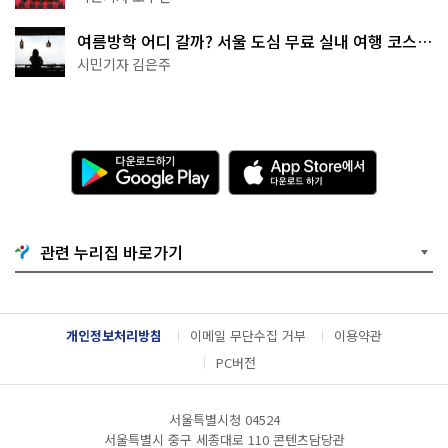
여름방학 어디 갈까? 서울 도심 무료 실내 여행 코스
추천
시민기자 김은주
다
A
운
p
로
p
드
S
하
t
기
o
관련 누리집 바로가기
G
r
o
e
o
에
g
서
l
다
개인정보처리방침
이메일 무단수집 거부
이용약관
e
운
P
로
PC버전
l
드
a
하
y
기
서울특별시청 04524
서울특별시 중구 세종대로 110 콘텐츠담당관