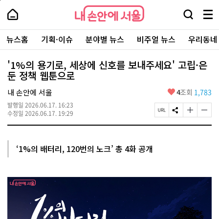
본
페
내
문
이
내
손
검
메
바
지
손
안
색
뉴
로
상
안
주
에
창
전
가
단
에
뉴스홈
기획·이슈
분야별 뉴스
비주얼 뉴스
우리동네
요
서
열
체
기
으
서
서
울
기
보
로
울
비
기
이
-
'1%의 용기로, 세상에 신호를 보내주세요' 고립·은
스
동
서
둔 정책 웹툰으로
바
울
로
시
가
좋
내 손안에 서울
4
조회
1,783
대
기
아
표
발행일
2026.06.17. 16:23
요
소
페
S
글
글
수정일
2026.06.17. 19:29
통
이
N
자
자
포
지
S
크
크
털
U
공
기
기
R
유
크
작
‘1%의 배터리, 120번의 노크’ 총 4화 공개
L
하
게
게
복
기
변
변
사
경
경
하
하
기
기