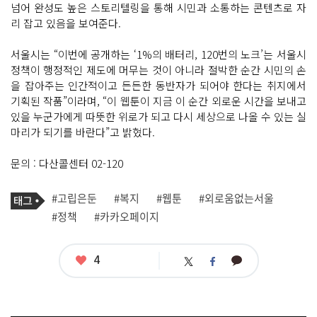
넘어 완성도 높은 스토리텔링을 통해 시민과 소통하는 콘텐츠로 자
리 잡고 있음을 보여준다.
서울시는 “이번에 공개하는 ‘1%의 배터리, 120번의 노크’는 서울시
정책이 행정적인 제도에 머무는 것이 아니라 절박한 순간 시민의 손
을 잡아주는 인간적이고 든든한 동반자가 되어야 한다는 취지에서
기획된 작품”이라며, “이 웹툰이 지금 이 순간 외로운 시간을 보내고
있을 누군가에게 따뜻한 위로가 되고 다시 세상으로 나올 수 있는 실
마리가 되기를 바란다”고 밝혔다.
문의 : 다산콜센터 02-120
기
태
#고립은둔
#복지
#웹툰
#외로움없는서울
사
그
관
#정책
#카카오페이지
련
태
그
좋
4
카
트
페
아
카
위
이
요
오
터
스
톡
북