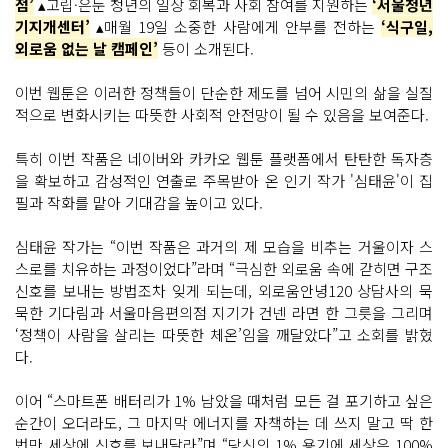
점’
▴고립·은둔 청년의 일상 회복과 사회 참여를 지원하는
‘서울청년
기지개센터’
▴매월 19일 소중한 사람에게 안부를 전하는
‘식구일,
외로움 없는 날 캠페인’
등이 소개된다.
이번 웹툰은 이러한 정책들이 단순한 제도를 넘어 시민의 삶을 실질
적으로 변화시키는 따뜻한 사회적 안전망이 될 수 있음을 보여준다.
특히 이번 작품은 네이버와 카카오 웹툰 플랫폼에서 탄탄한 독자층
을 확보하고 감성적인 연출로 주목받아 온 인기 작가 '심태윤'이 집
필과 작화를 맡아 기대감을 높이고 있다.
심태윤 작가는 “이번 작품은 과거의 제 모습을 비추는 거울이자 스
스로를 치유하는 과정이었다”라며 “극심한 외로움 속에 갇히면 구조
신호를 보내는 방법조차 잊게 되는데, 외로움안녕120 상담사의 묵
묵한 기다림과 서울마음편의점 지기가 건넨 라면 한 그릇을 그리며
‘정책이 사람을 살리는 따뜻한 체온’임을 깨달았다”고 소회를 밝혔
다.
이어 “스마트폰 배터리가 1% 남았을 때처럼 모든 걸 포기하고 싶은
순간이 오더라도, 그 마지막 에너지를 자책하는 데 쓰지 말고 딱 한
번만 세상에 신호를 보내달라”며 “당신의 1% 용기에 세상은 100%