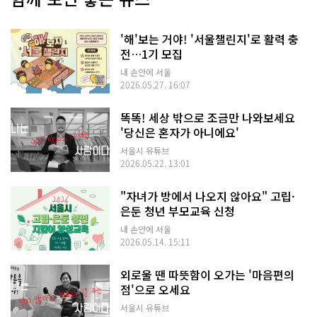
'해'보는 거야! '서울챌린지'로 활력 충
전…1기 모집
내 손안에 서울
2026.05.27. 16:07
똑똑! 세상 밖으로 조금만 나와보세요
'당신은 혼자가 아니에요'
서울시 유튜브
2026.05.22. 13:01
"자녀가 방에서 나오지 않아요" 고립·
은둔 청년 부모교육 신청
내 손안에 서울
2026.05.14. 15:11
외로울 땐 따뜻함이 오가는 '마음편의
점'으로 오세요
서울시 유튜브