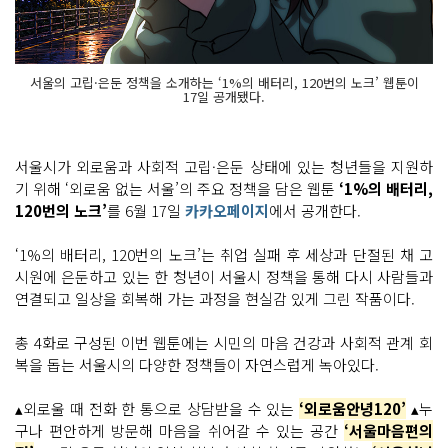
서울의 고립·은둔 정책을 소개하는 ‘1%의 배터리, 120번의 노크’ 웹툰이
17일 공개됐다.
서울시가 외로움과 사회적 고립·은둔 상태에 있는 청년들을 지원하
기 위해 ‘외로움 없는 서울’의 주요 정책을 담은 웹툰
‘1%의 배터리,
120번의 노크’
를 6월 17일
카카오페이지
에서 공개한다.
‘1%의 배터리, 120번의 노크’는 취업 실패 후 세상과 단절된 채 고
시원에 은둔하고 있는 한 청년이 서울시 정책을 통해 다시 사람들과
연결되고 일상을 회복해 가는 과정을 현실감 있게 그린 작품이다.
총 4화로 구성된 이번 웹툰에는 시민의 마음 건강과 사회적 관계 회
복을 돕는 서울시의 다양한 정책들이 자연스럽게 녹아있다.
▴외로울 때 전화 한 통으로 상담받을 수 있는
‘외로움안녕120’
▴누
구나 편안하게 방문해 마음을 쉬어갈 수 있는 공간
‘서울마음편의