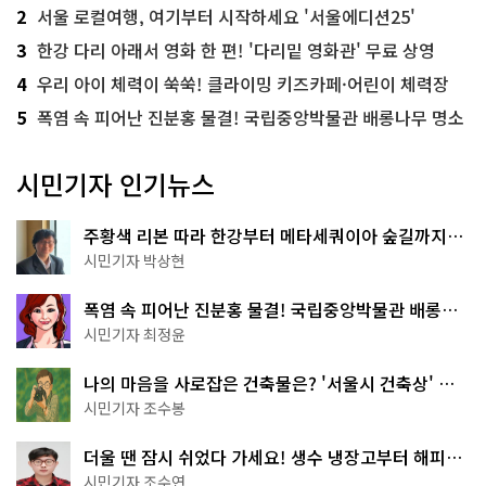
2
서울 로컬여행, 여기부터 시작하세요 '서울에디션25'
3
한강 다리 아래서 영화 한 편! '다리밑 영화관' 무료 상영
4
우리 아이 체력이 쑥쑥! 클라이밍 키즈카페·어린이 체력장
5
폭염 속 피어난 진분홍 물결! 국립중앙박물관 배롱나무 명소
시민기자 인기뉴스
주황색 리본 따라 한강부터 메타세쿼이아 숲길까지…
서울둘레길 15코스
시민기자 박상현
폭염 속 피어난 진분홍 물결! 국립중앙박물관 배롱나
무 명소
시민기자 최정윤
나의 마음을 사로잡은 건축물은? '서울시 건축상' 수
상작 공개!
시민기자 조수봉
더울 땐 잠시 쉬었다 가세요! 생수 냉장고부터 해피소
·무더위쉼터까지
시민기자 조수연