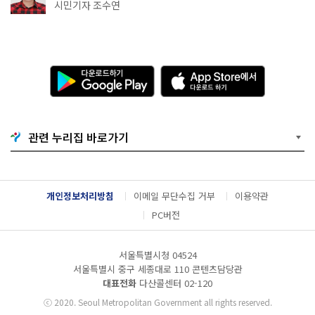
·무더위쉼터까지
시민기자 조수연
다
A
운
p
로
p
드
S
하
t
기
o
관련 누리집 바로가기
G
r
o
e
o
에
g
서
l
다
개인정보처리방침
이메일 무단수집 거부
이용약관
e
운
P
로
PC버전
l
드
a
하
y
기
서울특별시청 04524
서울특별시 중구 세종대로 110 콘텐츠담당관
대표전화
다산콜센터
02-120
ⓒ
2020. Seoul Metropolitan Government all rights reserved.