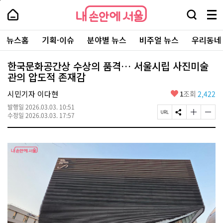
본
페
내
문
이
내
손
검
메
바
지
손
안
색
뉴
로
상
안
주
에
창
전
가
단
에
뉴스홈
기획·이슈
분야별 뉴스
비주얼 뉴스
우리동네
요
서
열
체
기
으
서
서
울
기
보
로
울
비
기
이
-
한국문화공간상 수상의 품격… 서울시립 사진미술
스
동
서
관의 압도적 존재감
바
울
로
시
가
좋
시민기자 이다현
1
조회
2,422
대
기
아
표
발행일
2026.03.03. 10:51
요
소
페
S
글
글
수정일
2026.03.03. 17:57
통
이
N
자
자
포
지
S
크
크
털
U
공
기
기
R
유
크
작
L
하
게
게
복
기
변
변
사
경
경
하
하
기
기