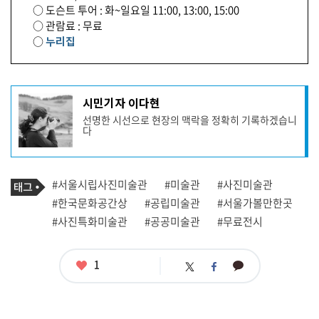
○ 도슨트 투어 : 화~일요일 11:00, 13:00, 15:00
○ 관람료 : 무료
○
누리집
기
시민기자 이다현
사
선명한 시선으로 현장의 맥락을 정확히 기록하겠습니
작
다
성
자
프
로
기
필
태
#서울시립사진미술관
#미술관
#사진미술관
사
그
관
#한국문화공간상
#공립미술관
#서울가볼만한곳
련
#사진특화미술관
#공공미술관
#무료전시
태
그
좋
1
카
트
페
아
카
위
이
요
오
터
스
톡
북