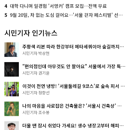
4
대학 다니며 일경험 '서영커' 캠프 모집…전액 무료
5
9월 20일, 차 없는 도심 걸어요…'서울 걷자 페스티벌' 선착순 5천명
시민기자 인기뉴스
주황색 리본 따라 한강부터 메타세쿼이아 숲길까지…
서울둘레길 15코스
시민기자 박상현
"편의점인데 아무것도 안 팔아요" 서울에서 가장 특별
한 편의점의 정체
시민기자 권기윤
이것이 천연 냉방! '서울둘레길 9코스'로 숲속 피서 떠
나볼까
시민기자 정향선
나의 마음을 사로잡은 건축물은? '서울시 건축상' 수
상작 공개!
시민기자 조수봉
더울 땐 잠시 쉬었다 가세요! 생수 냉장고부터 해피소