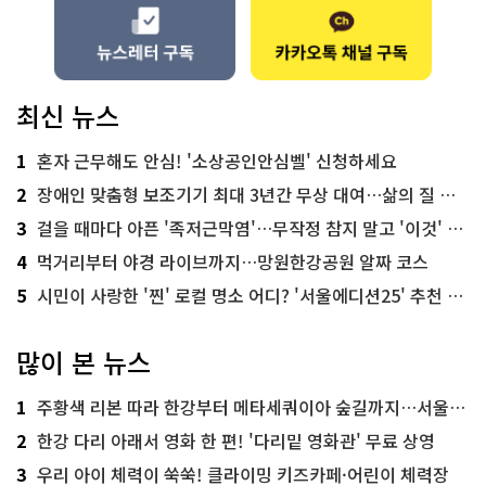
최신 뉴스
1
혼자 근무해도 안심! '소상공인안심벨' 신청하세요
2
장애인 맞춤형 보조기기 최대 3년간 무상 대여…삶의 질 높인다
3
걸을 때마다 아픈 '족저근막염'…무작정 참지 말고 '이것' 해보세요!
4
먹거리부터 야경 라이브까지…망원한강공원 알짜 코스
5
시민이 사랑한 '찐' 로컬 명소 어디? '서울에디션25' 추천 코스
많이 본 뉴스
1
주황색 리본 따라 한강부터 메타세쿼이아 숲길까지…서울둘레길 15코스
2
한강 다리 아래서 영화 한 편! '다리밑 영화관' 무료 상영
3
우리 아이 체력이 쑥쑥! 클라이밍 키즈카페·어린이 체력장