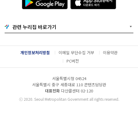
운
p
로
p
드
S
하
t
기
o
관련 누리집 바로가기
G
r
o
e
o
에
g
서
l
다
개인정보처리방침
이메일 무단수집 거부
이용약관
e
운
P
로
PC버전
l
드
a
하
y
기
서울특별시청 04524
서울특별시 중구 세종대로 110 콘텐츠담당관
대표전화
다산콜센터
02-120
ⓒ
2020. Seoul Metropolitan Government all rights reserved.