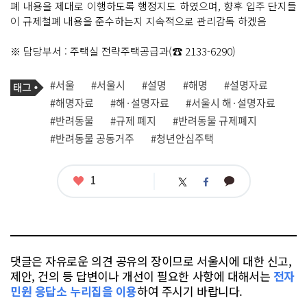
폐 내용을 제대로 이행하도록 행정지도 하였으며, 향후 입주 단지들
이 규제철폐 내용을 준수하는지 지속적으로 관리감독 하겠음
※ 담당부서 : 주택실 전략주택공급과(☎ 2133-6290)
기
태
#서울
#서울시
#설명
#해명
#설명자료
사
그
관
#해명자료
#해·설명자료
#서울시 해·설명자료
련
#반려동물
#규제 폐지
#반려동물 규제폐지
태
그
#반려동물 공동거주
#청년안심주택
좋
1
카
트
페
아
카
위
이
요
오
터
스
톡
북
댓글은 자유로운 의견 공유의 장이므로 서울시에 대한 신고,
제안, 건의 등 답변이나 개선이 필요한 사항에 대해서는
전자
민원 응답소 누리집을 이용
하여 주시기 바랍니다.