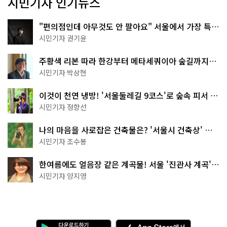
시민기자 인기뉴스
"편의점인데 아무것도 안 팔아요" 서울에서 가장 특별
한 편의점의 정체
시민기자 권기윤
주황색 리본 따라 한강부터 메타세쿼이아 숲길까지…
서울둘레길 15코스
시민기자 박상현
이것이 천연 냉방! '서울둘레길 9코스'로 숲속 피서 떠
나볼까
시민기자 정향선
나의 마음을 사로잡은 건축물은? '서울시 건축상' 수
상작 공개!
시민기자 조수봉
한여름에도 얼음장 같은 계곡물! 서울 '진관사 계곡'이
천국이네~
시민기자 양지영
다
A