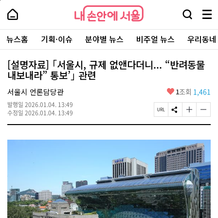
본
페
내
문
이
내
손
검
메
바
지
손
안
색
뉴
로
상
안
주
에
창
전
가
단
에
뉴스홈
기획·이슈
분야별 뉴스
비주얼 뉴스
우리동네
요
서
열
체
기
으
서
서
울
기
보
로
울
비
기
이
-
[설명자료] ｢서울시, 규제 없앤다더니... “반려동물
스
동
서
내보내라” 통보’｣ 관련
바
울
로
시
가
좋
서울시 언론담당관
1
조회
1,461
대
기
아
표
발행일
2026.01.04. 13:49
요
소
페
S
글
글
수정일
2026.01.04. 13:49
통
이
N
자
자
포
지
S
크
크
털
U
공
기
기
R
유
크
작
L
하
게
게
복
기
변
변
사
경
경
하
하
기
기