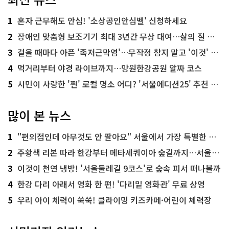
1
혼자 근무해도 안심! '소상공인안심벨' 신청하세요
2
장애인 맞춤형 보조기기 최대 3년간 무상 대여…삶의 질 높인다
3
걸을 때마다 아픈 '족저근막염'…무작정 참지 말고 '이것' 해보세요!
4
먹거리부터 야경 라이브까지…망원한강공원 알짜 코스
5
시민이 사랑한 '찐' 로컬 명소 어디? '서울에디션25' 추천 코스
많이 본 뉴스
1
"편의점인데 아무것도 안 팔아요" 서울에서 가장 특별한 편의점의 정체
2
주황색 리본 따라 한강부터 메타세쿼이아 숲길까지…서울둘레길 15코스
3
이것이 천연 냉방! '서울둘레길 9코스'로 숲속 피서 떠나볼까
4
한강 다리 아래서 영화 한 편! '다리밑 영화관' 무료 상영
5
우리 아이 체력이 쑥쑥! 클라이밍 키즈카페·어린이 체력장