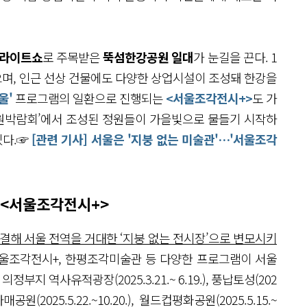
 라이트쇼
로 주목받은
뚝섬한강공원 일대
가 눈길을 끈다. 1
으며, 인근 선상 건물에도 다양한 상업시설이 조성돼 한강을
울'
프로그램의 일환으로 진행되는
<서울조각전시+>
도 가
제정원박람회’에서 조성된 정원들이 가을빛으로 물들기 시작하
있다.☞
[관련 기사] 서울은 '지붕 없는 미술관'…'서울조각
 <서울조각전시+>
결해 서울 전역을 거대한 ‘지붕 없는 전시장’으로 변모시키
서울조각전시+, 한평조각미술관 등 다양한 프로그램이 서울
 의정부지 역사유적광장(2025.3.21.~ 6.19.), 풍납토성(202
 보라매공원(2025.5.22.~10.20.), 월드컵평화공원(2025.5.15.~