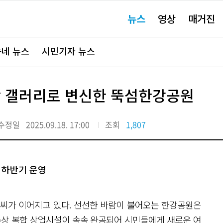
주
뉴스
영상
매거진
요
서
비
스
바
네 뉴스
시민기자 뉴스
로
가
기"
각 갤러리로 변신한 뚝섬한강공원
수정일
2025.09.18. 17:00
조회
1,807
 하반기 운영
날씨가 이어지고 있다. 선선한 바람이 불어오는 한강공원은
수상 복합 상업시설이 속속 완공되어 시민들에게 새로운 여