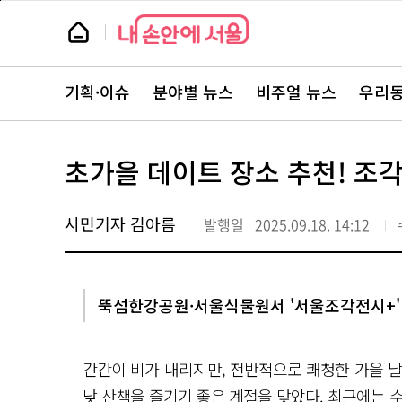
본
페
문
이
뉴
바
지
스
로
상
룸
가
단
뉴
기
으
스
로
기획·이슈
분야별 뉴스
비주얼 뉴스
우리동
주
이
요
동
서
비
스
초가을 데이트 장소 추천! 조
바
로
가
기
시민기자 김아름
발행일
2025.09.18. 14:12
뚝섬한강공원·서울식물원서 '서울조각전시+'
간간이 비가 내리지만, 전반적으로 쾌청한 가을 
낮 산책을 즐기기 좋은 계절을 맞았다. 최근에는 