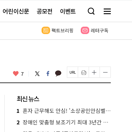
어린이신문
공모전
이벤트
검
메
색
뉴
창
전
열
체
팩트브리핑
레터구독
기
보
기
카
좋
트
페
7
페
인
글
글
카
위
이
아
이
쇄
자
자
오
터
스
요
지
하
크
크
톡
북
U
기
기
기
R
새
크
작
L
창
게
게
최신 뉴스
복
열
변
변
사
림
경
경
하
하
1
혼자 근무해도 안심! '소상공인안심벨' 신청하세요
기
기
2
장애인 맞춤형 보조기기 최대 3년간 무상 대여…삶의 질 높인다