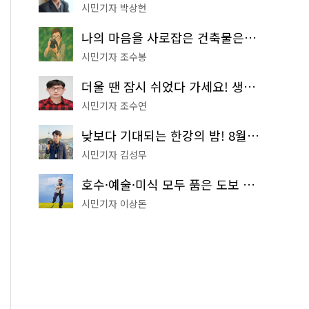
시민기자 박상현
나의 마음을 사로잡은 건축물은? '서울시 건축상' 수상작 공개!
시민기자 조수봉
더울 땐 잠시 쉬었다 가세요! 생수 냉장고부터 해피소·무더위쉼터까지
시민기자 조수연
낮보다 기대되는 한강의 밤! 8월 한정 무료 '한강 밤핑' 예약은?
시민기자 김성무
호수·예술·미식 모두 품은 도보 코스! 서울식물원~LG아트센터~마곡테라스거리
시민기자 이상돈