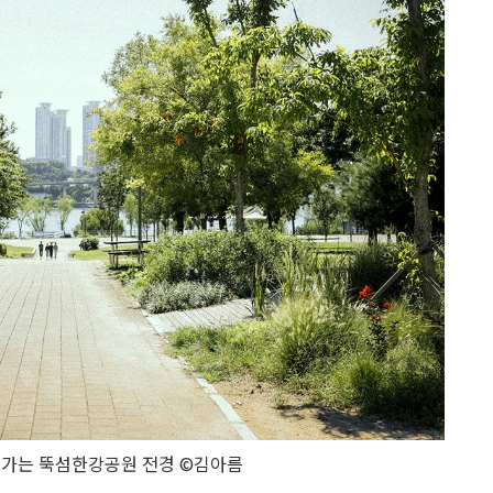
가는 뚝섬한강공원 전경 ©김아름