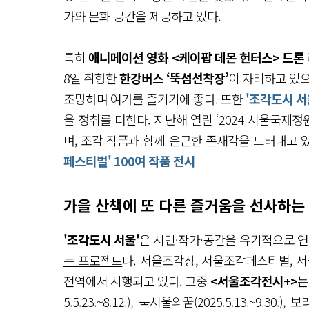
가와 문화 공간을 제공하고 있다.
특히
애니메이션 영화 <케이팝 데몬 헌터스> 드론
8일 취항한
한강버스 ‘뚝섬선착장’
이 자리하고 있
조망하며 여가를 즐기기에 좋다. 또한
'조각도시 서
을 정취를 더한다. 지난해 열린 ‘2024 서울국
며, 조각 작품과 함께 은근한 존재감을 드러내고 
페스티벌' 100여 작품 전시
가을 산책에 또 다른 즐거움을 선사하는
'조각도시 서울'
은
시민·작가·공간을 유기적으로 연
는 프로젝트
다. 서울조각상, 서울조각페스티벌, 
전역에서 시행되고 있다. 그중
<서울조각전시+>
는
5.5.23.~8.12.), 북서울의꿈(2025.5.13.~9.30.),