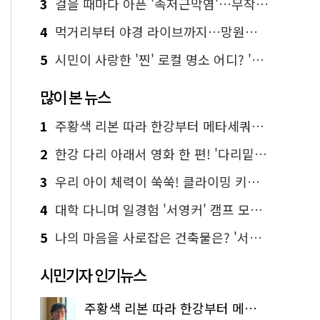
3
걸을 때마다 아픈 '족저근막염'…무작정 참지 말고 '이것' 해보세요!
4
먹거리부터 야경 라이브까지…망원한강공원 알짜 코스
5
시민이 사랑한 '찐' 로컬 명소 어디? '서울에디션25' 추천 코스
많이 본 뉴스
1
주황색 리본 따라 한강부터 메타세쿼이아 숲길까지…서울둘레길 15코스
2
한강 다리 아래서 영화 한 편! '다리밑 영화관' 무료 상영
3
우리 아이 체력이 쑥쑥! 클라이밍 키즈카페·어린이 체력장
4
대학 다니며 일경험 '서영커' 캠프 모집…전액 무료
5
나의 마음을 사로잡은 건축물은? '서울시 건축상' 수상작 공개!
시민기자 인기뉴스
주황색 리본 따라 한강부터 메타세쿼이아 숲길까지…서울둘레길 15코스