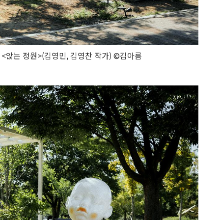
<앉는 정원>(김영민, 김영찬 작가) ©김아름