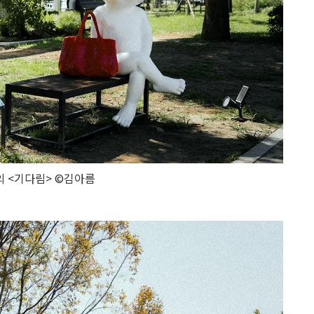
 <기다림> ©김아름