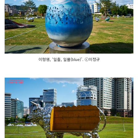
이형영, ‘일출, 일몰(blue)’. ⓒ이정규