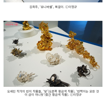
김희주, ‘유니버쉘’, 목걸이. ⓒ이정규
오세린 작가의 반지 작품들, ‘덫’(오른쪽 황금색 작품), ‘반짝이는 모든 것
이 금이 아니듯’(중간 황금색 작품). ⓒ이정규