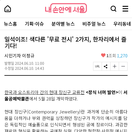
본
페
내
문
이
내
손
검
메
바
지
손
안
색
뉴
로
상
안
주
에
창
전
가
단
에
뉴스홈
기획·이슈
분야별 뉴스
비주얼 뉴스
우리동네
요
서
열
체
기
으
서
서
울
기
보
로
울
비
기
이
-
일석이조! 색다른 '무료 전시' 2가지, 한자리에서 즐
스
동
서
기다!
바
울
로
시
가
좋
시민기자 이정규
1
조회
1,270
대
기
아
표
발행일
2024.06.10. 11:00
요
소
페
S
글
글
수정일
2024.06.10. 14:43
통
이
N
자
자
포
지
S
크
크
털
U
공
기
기
R
유
크
작
한국과 오스트리아 간의 현대 장신구 교류전
<장식 너머 발언>
이
서
L
하
게
게
복
기
변
변
울공예박물관
에서 5월 28일 개막하였다.
사
경
경
하
하
현대 장신구(Contemporary Jewellery)란 과거에 단순히 아름다
기
기
움을 더하거나 부와 권력을 상징하던 장신구가 작가의 메시지를 담
은 독립적인 예술품으로 인식되면서 형성된 공예 장르이다. 과감한
재료와 형식을 활용하는 공예적 실험, 다양한 철학적·사회적 메시지