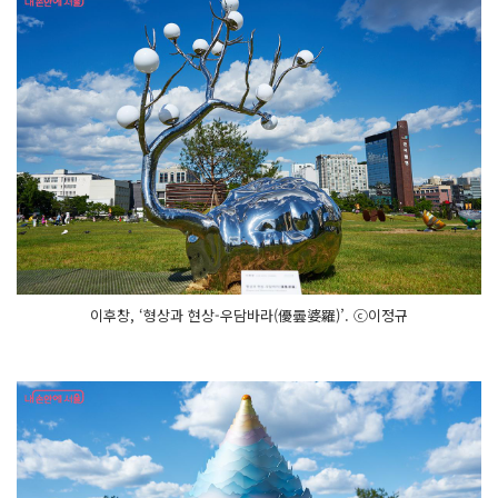
이후창, ‘형상과 현상-우담바라(優曇婆羅)’. ⓒ이정규