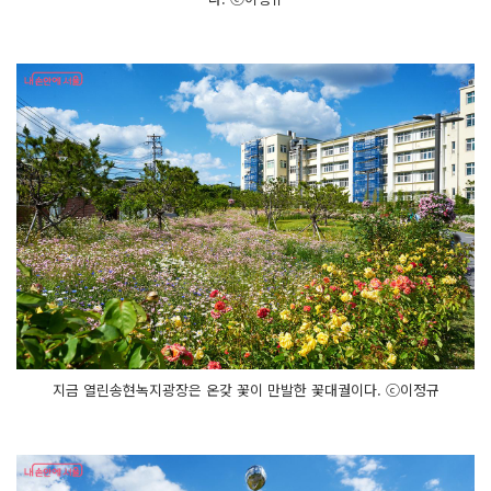
지금 열린송현녹지광장은 온갖 꽃이 만발한 꽃대궐이다. ⓒ이정규