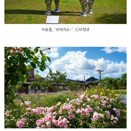
이송준, ‘쉬어가소~’. ⓒ이정규