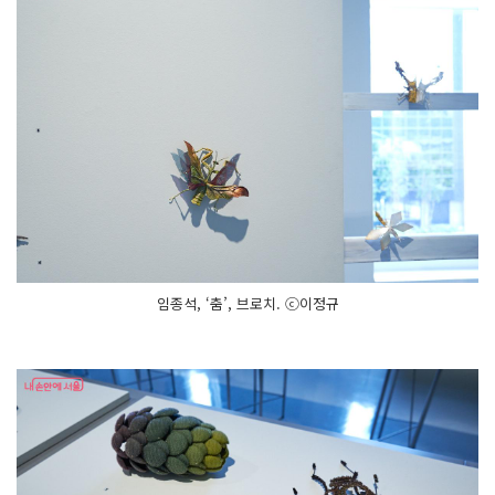
임종석, ‘춤’, 브로치. ⓒ이정규