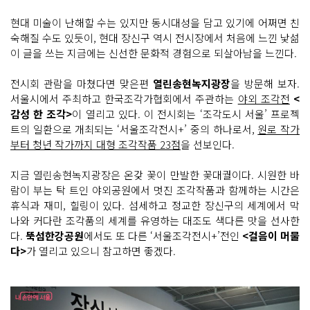
현대 미술이 난해할 수는 있지만 동시대성을 담고 있기에 어쩌면 친
숙해질 수도 있듯이, 현대 장신구 역시 전시장에서 처음에 느낀 낯섦
이 글을 쓰는 지금에는 신선한 문화적 경험으로 되살아남을 느낀다.
전시회 관람을 마쳤다면 맞은편
열린송현녹지광장
을 방문해 보자.
서울시에서 주최하고 한국조각가협회에서 주관하는
야외 조각전
<
감성 한 조각>
이 열리고 있다. 이 전시회는 ‘조각도시 서울’ 프로젝
트의 일환으로 개최되는 ‘서울조각전시+’ 중의 하나로서,
원로 작가
부터 청년 작가까지 대형 조각작품 23점
을 선보인다.
지금 열린송현녹지광장은 온갖 꽃이 만발한 꽃대궐이다. 시원한 바
람이 부는 탁 트인 야외공원에서 멋진 조각작품과 함께하는 시간은
휴식과 재미, 힐링이 있다. 섬세하고 정교한 장신구의 세계에서 막
나와 커다란 조각품의 세계를 유영하는 대조도 색다른 맛을 선사한
다.
뚝섬한강공원
에서도 또 다른 ‘서울조각전시+’전인
<걸음이 머물
다>
가 열리고 있으니 참고하면 좋겠다.