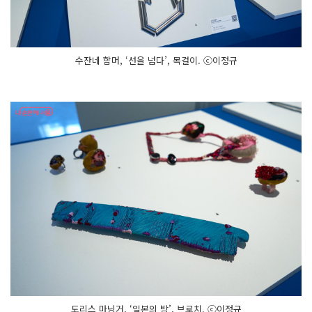
수잔네 함머, ‘선을 넘다’, 목걸이. ⓒ이정규
도리스 마닝거, ‘일본의 밤’, 브로치. ⓒ이정규