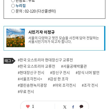
○ 관람료 : 무료
○
누리집
○ 문의 : 02-120 (다산콜센터)
기
시민기자 이정규
사
서울의 다양하고 멋진 모습을 사진에 담아 전달하는
작
서울시민기자가 되고자 합니다.
성
자
프
로
기
필
태
#한국 오스트리아 현대장신구 교류전
사
그
관
#한국 오스트리아 교류전
#서울공예박물관
련
#현대장신구 전시
#장신구 전시
#장식 너머 발언
태
그
#서울조각전시+
#감성 한 조각
#열린송현녹지광장
#야외 조각전시
#조각 전시
#무료 전시
좋
1
카
트
페