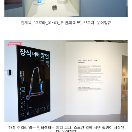
김계옥, ‘오로라_01~03_두 번째 피부’, 브로치. ⓒ이정규
‘매칭 주얼리’라는 인터랙티브 체험 코너. 스크린 앞에 서면 촬영이 시작된
다. ⓒ이정규