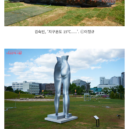
김숙빈, ‘지구온도 15℃.....’. ⓒ이정규