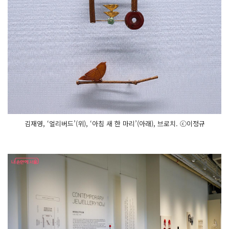
김재영, ‘얼리버드’(위), ‘아침 새 한 마리’(아래), 브로치. ⓒ이정규