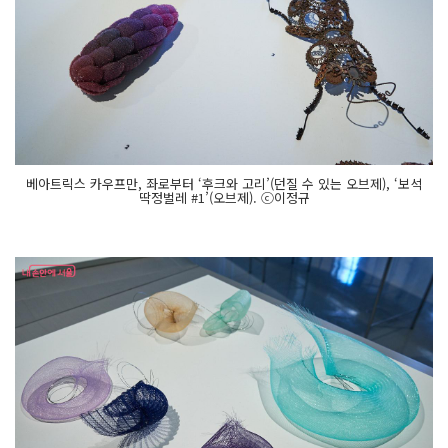
베아트릭스 카우프만, 좌로부터 ‘후크와 고리’(던질 수 있는 오브제), ‘보석
딱정벌레 #1’(오브제). ⓒ이정규