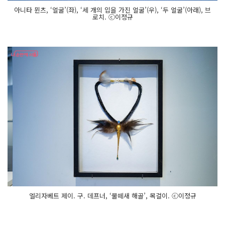
아니타 뮌츠, ‘얼굴’(좌), ‘세 개의 입을 가진 얼굴’(우), ‘두 얼굴’(아래), 브
로치. ⓒ이정규
엘리자베트 제이. 구. 데프너, ‘물떼새 해골’, 목걸이. ⓒ이정규