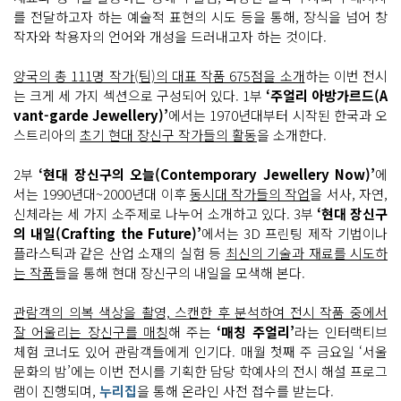
를 전달하고자 하는 예술적 표현의 시도 등을 통해, 장식을 넘어 창
작자와 착용자의 언어와 개성을 드러내고자 하는 것이다.
양국의 총 111명 작가(팀)의 대표 작품 675점을 소개
하는 이번 전시
는 크게 세 가지 섹션으로 구성되어 있다. 1부
‘주얼리 아방가르드(A
vant-garde Jewellery)’
에서는 1970년대부터 시작된 한국과 오
스트리아의
초기 현대 장신구 작가들의 활동
을 소개한다.
2부
‘현대 장신구의 오늘(Contemporary Jewellery Now)’
에
서는 1990년대~2000년대 이후
동시대 작가들의 작업
을 서사, 자연,
신체라는 세 가지 소주제로 나누어 소개하고 있다. 3부
‘현대 장신구
의 내일(Crafting the Future)’
에서는 3D 프린팅 제작 기법이나
플라스틱과 같은 산업 소재의 실험 등
최신의 기술과 재료를 시도하
는 작품
들을 통해 현대 장신구의 내일을 모색해 본다.
관람객의 의복 색상을 촬영, 스캔한 후 분석하여 전시 작품 중에서
잘 어울리는 장신구를 매칭
해 주는
‘매칭 주얼리’
라는 인터랙티브
체험 코너도 있어 관람객들에게 인기다. 매월 첫째 주 금요일 ‘서울
문화의 밤’에는 이번 전시를 기획한 담당 학예사의 전시 해설 프로그
램이 진행되며,
누리집
을 통해 온라인 사전 접수를 받는다.