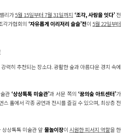
트밸리가
5월 15일부터 7월 31일까지
‘조각, 사람을 잇다’
전
국조각가협회의
‘자유롭게 이리저리 슬슬’전
이
5월 22일부터
!
강력히 추천되는 장소다. 광활한 숲과 아름다운 경치 속에
미술관
‘상상톡톡 미술관’
과 서문 쪽의
‘꿈의숲 아트센터’
가
먼스 홀에서 각종 공연과 전시를 즐길 수 있으며, 최상층 전
과 상상톡톡 미술관 앞
물놀이장
이
시원한 피서지 역할
을 한