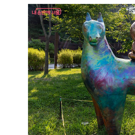
형 축
적
된 꽃
잎
장
수
빈 오
이
벤
치
피
크
닉
하
기 딱 좋
은 청
문
답
원
조
각
도
시 서
울 이
송
준 모
비