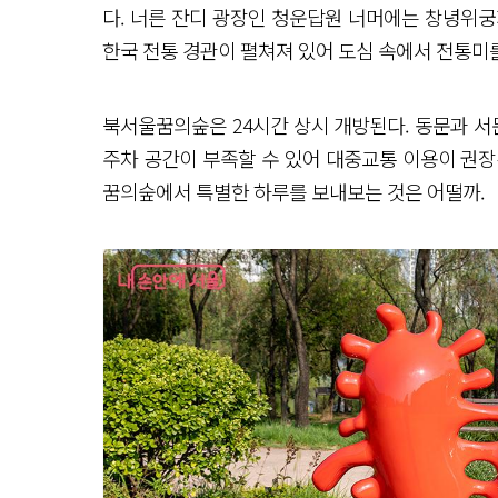
다. 너른 잔디 광장인 청운답원 너머에는 창녕위궁재
못 월
영
한국 전통 경관이 펼쳐져 있어 도심 속에서 전통미를
지
시
원
한 물
북서울꿈의숲은 24시간 상시 개방된다. 동문과 서
소
리
주차 공간이 부족할 수 있어 대중교통 이용이 권장
가 일
품 월
꿈의숲에서 특별한 하루를 보내보는 것은 어떨까.
광
폭
포
고
즈
넉
한 정
자 월
광
대
교 애
월
정
상
상
톡