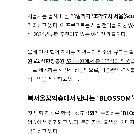
오 선
정
지 조
서울시는 올해 11월 30일까지
‘조각도시 서울(Sculpt
각
도
개최하고 있다. 이 프로젝트는
서울 전역을 지붕 없
시 서
울
해 2024년부터 추진되고 있는 야심찬 계획이다.
배
롱
나
올해 민간 협력 전시는 작년보다 장소와 규모를 
무 꽃
이 화
원 ▴뚝섬한강공원
5개 공원에서 총 123점의 작품
을
사
한 창
대로 제공하는 혁신적 접근법으로, 미술관의 경계
녕
러다임을 제시하고 있다.
위
궁
재
사
북서울꿈의숲에서 만나는 ‘BLOSSOM
광
할
환 숲
첫 번째 전시로 한국구상조각회가 주최하는
‘BLO
과 아
름
의숲에서 진행되고 있다. 봄과 재생, 희망의 이미
다
운 경
맞이하고 있다.