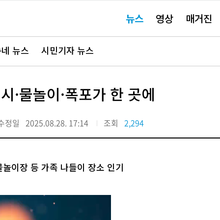
주
뉴스
영상
매거진
요
서
비
스
바
네 뉴스
시민기자 뉴스
로
가
기"
전시·물놀이·폭포가 한 곳에
수정일
2025.08.28. 17:14
조회
2,294
물놀이장 등 가족 나들이 장소 인기