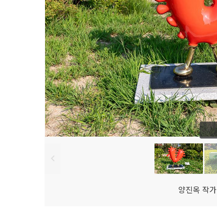
톡 미
술
관 앞 물
놀
이
장 여
름
날 시
원
한 피
서
지
조
각
도
시 서
울 양
진
옥 사
랑
조
각
도
양진옥 작가
시 서
울 남
지