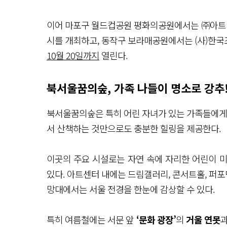
치 자
연
속
이어 마포구 월드컵공원 평화의공원에서는 ㈜아
힐
링
시를 개최하고, 동작구 보라매공원에서는 (사)한
스
팟
10월 20일까지
열린다.
이
야
기
북서울꿈의숲, 가족 나들이 명소로 강추
처
럼 대
나
북서울꿈의숲은 특히 어린 자녀가 있는 가족들에게 
무
숲
서 산책하는 것만으로도 충분한 힐링을 제공한다.
의 시
원
함
분
이곳의 주요 시설로는 자연 속에 자리한 어린이 
수
있다. 아트센터 내에는 드림갤러리, 콘서트홀, 퍼포
가 높
이 치
망대에서는 서울 전경을 한눈에 감상할 수 있다.
솟
는 아
름
다
특히 여름철에는 서문 앞
‘문화 광장’
의
거울 연못
운 연