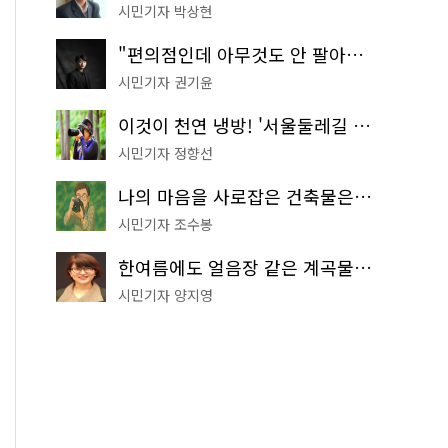
시민기자 박상현
"편의점인데 아무것도 안 팔아요" 서울에서 가장 특별한 편의점의 정체
시민기자 권기윤
이것이 천연 냉방! '서울둘레길 9코스'로 숲속 피서 떠나볼까
시민기자 정향선
나의 마음을 사로잡은 건축물은? '서울시 건축상' 수상작 공개!
시민기자 조수봉
한여름에도 얼음장 같은 계곡물! 서울 '진관사 계곡'이 천국이네~
시민기자 양지영