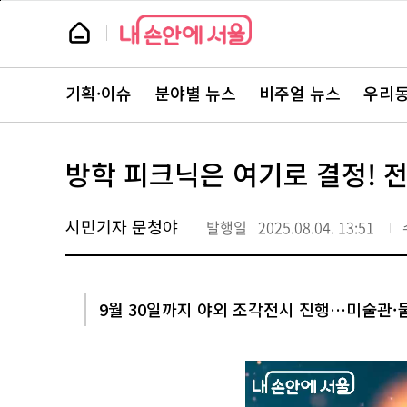
본
페
문
이
뉴
바
지
스
로
상
룸
가
단
뉴
기
으
스
로
기획·이슈
분야별 뉴스
비주얼 뉴스
우리동
주
이
요
동
서
비
스
방학 피크닉은 여기로 결정! 
바
로
가
기
시민기자 문청야
발행일
2025.08.04. 13:51
9월 30일까지 야외 조각전시 진행…미술관·