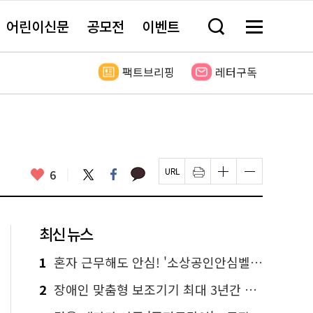
어린이신문
공모전
이벤트
검
메
색
뉴
창
전
열
체
팩트브리핑
레터구독
기
보
기
카
좋
트
페
6
페
인
글
글
카
위
이
아
이
쇄
자
자
오
터
스
요
지
하
크
크
톡
북
U
기
기
기
R
새
크
작
L
창
게
게
최신 뉴스
복
열
변
변
사
림
경
경
하
하
1
혼자 근무해도 안심! '소상공인안심벨' 신청하세요
기
기
2
장애인 맞춤형 보조기기 최대 3년간 무상 대여…삶의 질 높인다