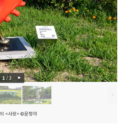
1
/
3
의 <사랑> ©문청야