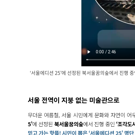
‘서울에디션 25’에 선정된 북서울꿈의숲에서 진행 중
북
서
울
서울 전역이 지붕 없는 미술관으로
꿈
의 서
울
무더운 여름철, 서울 시민에게 문화와 자연이 어
에
디
5’
에 선정된
북서울꿈의숲
에서 진행 중인
‘조각도시
션 이
믿고 가는 핫플! 시민이 뽑은 ‘서울에디션 25’ 명단
십