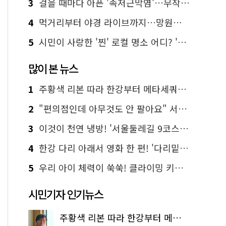
3
걸을 때마다 아픈 '족저근막염'…무작정 참지 말고 '이것' 해보세요!
4
먹거리부터 야경 라이브까지…망원한강공원 알짜 코스
5
시민이 사랑한 '찐' 로컬 명소 어디? '서울에디션25' 추천 코스
많이 본 뉴스
1
주황색 리본 따라 한강부터 메타세쿼이아 숲길까지…서울둘레길 15코스
2
"편의점인데 아무것도 안 팔아요" 서울에서 가장 특별한 편의점의 정체
3
이것이 천연 냉방! '서울둘레길 9코스'로 숲속 피서 떠나볼까
4
한강 다리 아래서 영화 한 편! '다리밑 영화관' 무료 상영
5
우리 아이 체력이 쑥쑥! 클라이밍 키즈카페·어린이 체력장
시민기자 인기뉴스
주황색 리본 따라 한강부터 메타세쿼이아 숲길까지…서울둘레길 15코스