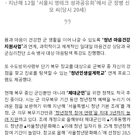
- 지난해 12월 ‘서울시 영테크 성과공유회’에서 군 장병 신
모 씨(당시 20세)
몸과 마음이 건강한 군 생활을 이어 나갈 수 있도록
‘청년 마음건강
지원사업’
과 연계, 과학적이고 체계적인 일대일 마음건강 상담과 국
군심리전단 소속 병사 대상 마음탐색 특강도 진행했다.
또 수도방위사령부 단기 복무 장교를 대상으로 군복무 중 자신의 강
점을 찾고 진로를 탐색할 수 있는
‘청년인생설계학교’
연계 프로그
램도 제공했다.
현재 복무 중인 군인뿐만 아니라
‘제대군인’
을 위한 정책도 적극 추
진 중이다. 시는 군 의무복무 기간 동안 청년정책 혜택을 누리기 어
려운 점을 보완하기 위해 지난해 ‘서울특별시 청년 기본 조례’를 개
정, 군 의무 복무기간만큼
‘청년정책 참여 연령’을 최대 3년까지 늘
려 지원
하고 있다. 조례 개정으로 올해부터 제대군인의 ▴기후동행카
드 청년권 ▴서울청년문화패스 ▴미래 청년 일자리 등 25개 청년정책
참여 기간이 늘었다. 참고로 올해 ‘서울청년문화패스’에 선정된 28,5