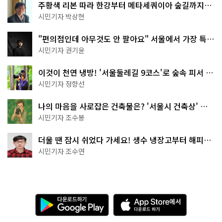
주황색 리본 따라 한강부터 메타세쿼이아 숲길까지…
서울둘레길 15코스
시민기자 박상현
"편의점인데 아무것도 안 팔아요" 서울에서 가장 특별
한 편의점의 정체
시민기자 권기윤
이것이 천연 냉방! '서울둘레길 9코스'로 숲속 피서 떠
나볼까
시민기자 정향선
나의 마음을 사로잡은 건축물은? '서울시 건축상' 수
상작 공개!
시민기자 조수봉
더울 땐 잠시 쉬었다 가세요! 생수 냉장고부터 해피소
·무더위쉼터까지
시민기자 조수연
다
A
운
p
로
p