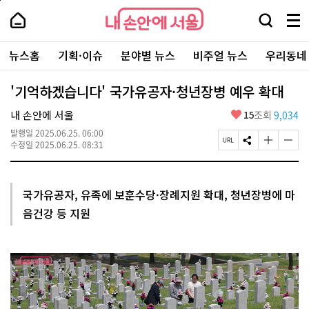
본
페
내
문
이
내
손
검
메
바
지
손
안
색
뉴
로
상
안
주
에
창
전
가
단
에
뉴스홈
기획·이슈
분야별 뉴스
비주얼 뉴스
우리동네
요
서
열
체
기
으
서
서
울
기
보
로
울
비
기
이
-
'기억하겠습니다' 국가유공자·청년장병 예우 확대
스
동
서
바
울
좋
내 손안에 서울
15
조회
9,034
로
시
아
가
대
발행일
2025.06.25. 06:00
요
기
페
S
글
글
표
수정일
2025.06.25. 08:31
이
N
자
자
소
지
S
크
크
통
U
공
기
기
포
R
유
크
작
털
국가유공자, 유족에 보훈수당·장례지원 확대, 청년장병에 마
L
하
게
게
음건강 등 지원
복
기
변
변
사
경
경
하
하
기
기