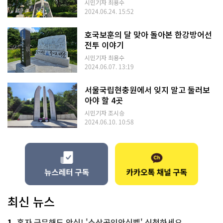
시민기자 최용수
2024.06.24. 15:52
호국보훈의 달 맞아 돌아본 한강방어선
전투 이야기
시민기자 최용수
2024.06.07. 13:19
서울국립현충원에서 잊지 말고 둘러보
아야 할 4곳
시민기자 조시승
2024.06.10. 10:58
최신 뉴스
1
혼자 근무해도 안심! '소상공인안심벨' 신청하세요