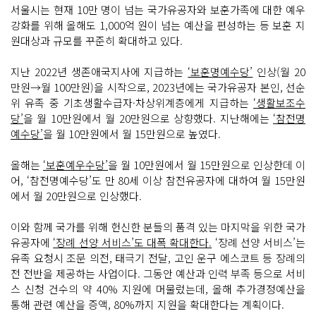
서울시는 현재 10만 명이 넘는 국가유공자와 보훈가족에 대한 예우
강화를 위해 올해도 1,000억 원이 넘는 예산을 편성하는 등 보훈 지
원대상과 규모를 꾸준히 확대하고 있다.
지난 2022년 생존애국지사에 지급하는
‘보훈명예수당’
인상(월 20
만원→월 100만원)을 시작으로, 2023년에는 국가유공자 본인, 선순
위 유족 중 기초생활수급자·차상위계층에게 지급하는
‘생활보조수
당’
을 월 10만원에서 월 20만원으로 상향했다. 지난해에는
‘참전명
예수당’
을 월 10만원에서 월 15만원으로 높였다.
올해는
‘보훈예우수당’
을 월 10만원에서 월 15만원으로 인상한데 이
어, ‘참전명예수당’도 만 80세 이상 참전유공자에 대하여 월 15만원
에서 월 20만원으로 인상했다.
이와 함께 국가를 위해 헌신한 분들의 품격 있는 마지막을 위한 국가
유공자에
‘장례 선양 서비스’도 대폭 확대한다.
‘장례 선양 서비스’는
유족 요청시 조문 의전, 태극기 전달, 고인 운구 에스코트 등 장례의
전 전반을 제공하는 사업이다. 그동안 예산과 인력 부족 등으로 서비
스 신청 건수의 약 40% 지원에 머물렀는데, 올해 추가경정예산을
통해 관련 예산을 증액, 80%까지 지원을 확대한다는 계획이다.