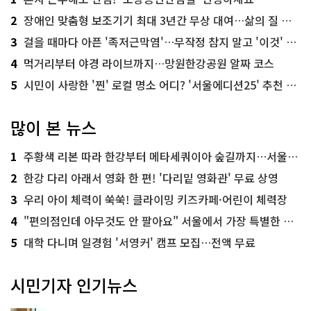
2
장애인 맞춤형 보조기기 최대 3년간 무상 대여…삶의 질 높인다
3
걸을 때마다 아픈 '족저근막염'…무작정 참지 말고 '이것' 해보세요!
4
먹거리부터 야경 라이브까지…망원한강공원 알짜 코스
5
시민이 사랑한 '찐' 로컬 명소 어디? '서울에디션25' 추천 코스
많이 본 뉴스
1
주황색 리본 따라 한강부터 메타세쿼이아 숲길까지…서울둘레길 15코스
2
한강 다리 아래서 영화 한 편! '다리밑 영화관' 무료 상영
3
우리 아이 체력이 쑥쑥! 클라이밍 키즈카페·어린이 체력장
4
"편의점인데 아무것도 안 팔아요" 서울에서 가장 특별한 편의점의 정체
5
대학 다니며 일경험 '서영커' 캠프 모집…전액 무료
시민기자 인기뉴스