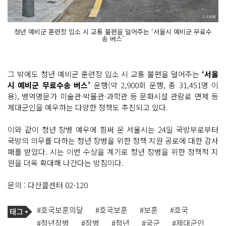
청년 예비군 훈련장 입소 시 교통 불편을 덜어주는 ‘서울시 예비군 무료수
송 버스’
그 밖에도 청년 예비군 훈련장 입소 시 교통 불편을 덜어주는
‘서울
시 예비군 무료수송 버스’
운행(약 2,900회 운행, 총 31,451명 이
용), 병역명문가 미술관·박물관·과학관 등 문화시설 관람료 면제 등
제대군인을 예우하는 다양한 정책도 추진되고 있다.
이와 같이 청년 장병 예우에 힘써 온 서울시는 24일 국방부로부터
국방의 의무를 다하는 청년 장병을 위한 정책 지원 공로에 대한 감사
패를 받았다. 시는 이번 수상을 계기로 청년 장병을 위한 정책적 지
원을 더욱 확대해 나간다는 방침이다.
문의 : 다산콜센터 02-120
기
태
#호국보훈의달
#호국보훈
#보훈
#호국
사
그
관
#청년장병
#장병
#청년
#국군
#제대군인