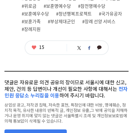
련
#위로금
#보훈명예수당
#참전명예수당
태
그
#보훈예우수당
#청년행복프로젝트
#국가유공자
#보훈가족
#부상제대군인
#장례 선양 서비스
#장례지원
좋
15
카
트
페
아
카
위
이
요
오
터
스
톡
북
댓글은 자유로운 의견 공유의 장이므로 서울시에 대한 신고,
제안, 건의 등 답변이나 개선이 필요한 사항에 대해서는
전자
민원 응답소 누리집을 이용
하여 주시기 바랍니다.
상업성 광고, 저작권 침해, 저속한 표현, 특정인에 대한 비방, 명예훼손, 정
치적 목적, 유사한 내용의 반복적 글, 개인정보 유출,그 밖에 공익을 저해하
거나 운영 취지에 맞지 않는 댓글은 서울특별시 조례 및 개인정보보호법에
의해 통보없이 삭제될 수 있습니다.