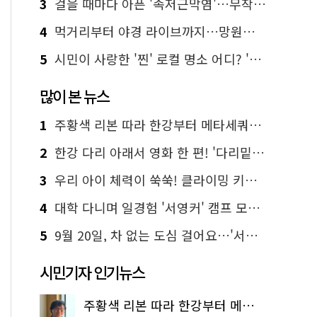
3
걸을 때마다 아픈 '족저근막염'…무작정 참지 말고 '이것' 해보세요!
4
먹거리부터 야경 라이브까지…망원한강공원 알짜 코스
5
시민이 사랑한 '찐' 로컬 명소 어디? '서울에디션25' 추천 코스
많이 본 뉴스
1
주황색 리본 따라 한강부터 메타세쿼이아 숲길까지…서울둘레길 15코스
2
한강 다리 아래서 영화 한 편! '다리밑 영화관' 무료 상영
3
우리 아이 체력이 쑥쑥! 클라이밍 키즈카페·어린이 체력장
4
대학 다니며 일경험 '서영커' 캠프 모집…전액 무료
5
9월 20일, 차 없는 도심 걸어요…'서울 걷자 페스티벌' 선착순 5천명
시민기자 인기뉴스
주황색 리본 따라 한강부터 메타세쿼이아 숲길까지…서울둘레길 15코스