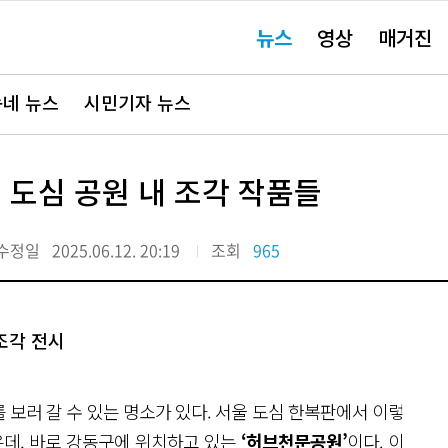
주
뉴스
영상
매거진
요
서
비
스
바
네 뉴스
시민기자 뉴스
로
가
기"
 도심 공원 내 조각 작품들
수정일
2025.06.12. 20:19
조회
965
조각 전시
보러 갈 수 있는 명소가 있다. 서울 도심 한복판에서 이렇
은데, 바로 강동구에 위치하고 있는
‘허브천문공원’
이다. 이