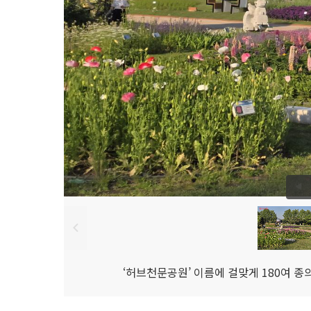
‘허브천문공원’ 이름에 걸맞게 180여 