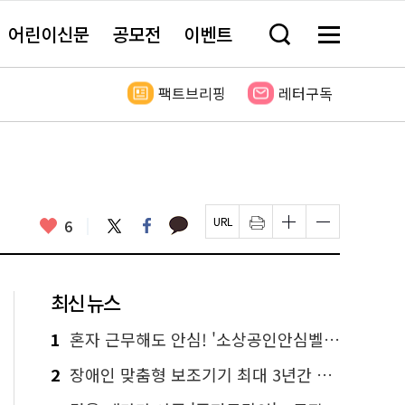
어린이신문
공모전
이벤트
검
메
색
뉴
창
전
열
체
팩트브리핑
레터구독
기
보
기
카
좋
트
페
6
페
인
글
글
카
위
이
아
이
쇄
자
자
오
터
스
요
지
하
크
크
톡
북
U
기
기
기
R
새
크
작
L
창
게
게
최신 뉴스
복
열
변
변
사
림
경
경
하
하
1
혼자 근무해도 안심! '소상공인안심벨' 신청하세요
기
기
2
장애인 맞춤형 보조기기 최대 3년간 무상 대여…삶의 질 높인다