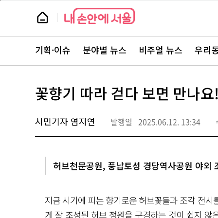
본
페
문
이
뉴
바
지
스
로
상
룸
가
단
뉴
기
으
스
로
기획·이슈
분야별 뉴스
비주얼 뉴스
우리동
주
이
요
동
서
비
스
꽃향기 따라 걷다 보면 만나요!
바
로
가
기
시민기자 염지연
발행일
2025.06.12. 13:34
허브천문공원, 풍납토성 경당역사공원 야외 
지금 시기에 피는 향기로운 허브꽃들과 조각 전시를 
게 잘 조성된 허브 정원을 구경하는 것이 쉽지 않