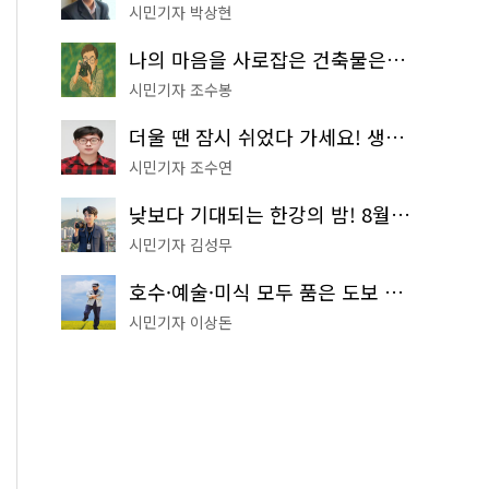
시민기자 박상현
나의 마음을 사로잡은 건축물은? '서울시 건축상' 수상작 공개!
시민기자 조수봉
더울 땐 잠시 쉬었다 가세요! 생수 냉장고부터 해피소·무더위쉼터까지
시민기자 조수연
낮보다 기대되는 한강의 밤! 8월 한정 무료 '한강 밤핑' 예약은?
시민기자 김성무
호수·예술·미식 모두 품은 도보 코스! 서울식물원~LG아트센터~마곡테라스거리
시민기자 이상돈
꽃 배경으로 사진을 찍을 수 있는 액자 정원도 마련