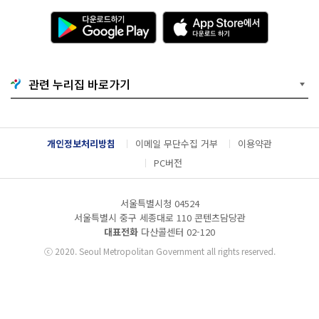
다
A
운
p
로
p
드
S
하
t
기
o
관련 누리집 바로가기
G
r
o
e
o
에
g
서
l
다
개인정보처리방침
이메일 무단수집 거부
이용약관
e
운
P
로
PC버전
l
드
a
하
y
기
서울특별시청 04524
서울특별시 중구 세종대로 110 콘텐츠담당관
대표전화
다산콜센터
02-120
ⓒ
2020. Seoul Metropolitan Government all rights reserved.