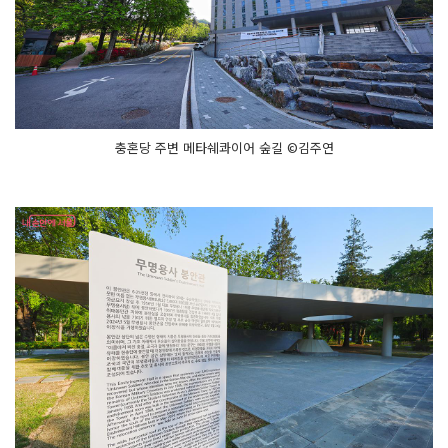
충혼당 주변 메타쉐콰이어 숲길 ©김주연