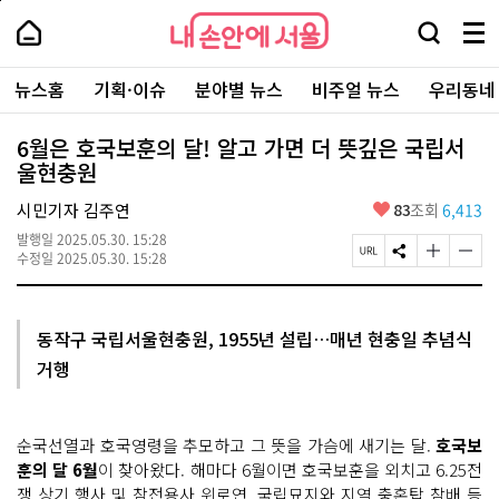
본
페
내
문
이
내
손
검
메
바
지
손
안
색
뉴
로
상
안
주
에
창
전
가
단
에
뉴스홈
기획·이슈
분야별 뉴스
비주얼 뉴스
우리동네
요
서
열
체
기
으
서
서
울
기
보
로
울
비
기
이
-
6월은 호국보훈의 달! 알고 가면 더 뜻깊은 국립서
스
동
서
울현충원
바
울
로
시
가
좋
시민기자 김주연
83
조회
6,413
대
기
아
표
발행일
2025.05.30. 15:28
요
소
페
S
글
글
수정일
2025.05.30. 15:28
통
이
N
자
자
포
지
S
크
크
털
U
공
기
기
R
유
크
작
동작구 국립서울현충원, 1955년 설립…매년 현충일 추념식
L
하
게
게
거행
복
기
변
변
사
경
경
하
하
기
기
순국선열과 호국영령을 추모하고 그 뜻을 가슴에 새기는 달.
호국보
훈의 달 6월
이 찾아왔다. 해마다 6월이면 호국보훈을 외치고 6.25전
쟁 상기 행사 및 참전용사 위로연, 국립묘지와 지역 충혼탑 참배 등