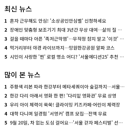
최신 뉴스
1
혼자 근무해도 안심! '소상공인안심벨' 신청하세요
2
장애인 맞춤형 보조기기 최대 3년간 무상 대여…삶의 질 높인다
3
걸을 때마다 아픈 '족저근막염'…무작정 참지 말고 '이것' 해보세요!
4
먹거리부터 야경 라이브까지…망원한강공원 알짜 코스
5
시민이 사랑한 '찐' 로컬 명소 어디? '서울에디션25' 추천 코스
많이 본 뉴스
1
주황색 리본 따라 한강부터 메타세쿼이아 숲길까지…서울둘레길 15코스
2
한강 다리 아래서 영화 한 편! '다리밑 영화관' 무료 상영
3
우리 아이 체력이 쑥쑥! 클라이밍 키즈카페·어린이 체력장
4
대학 다니며 일경험 '서영커' 캠프 모집…전액 무료
5
9월 20일, 차 없는 도심 걸어요…'서울 걷자 페스티벌' 선착순 5천명