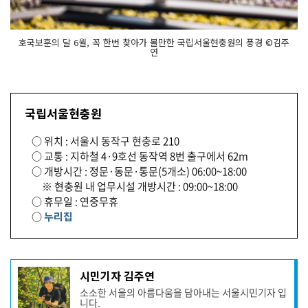
호국보훈의 달 6월, 꼭 한번 찾아가 볼만한 국립서울현충원의 풍경 ©김주
연
국립서울현충원
○ 위치 : 서울시 동작구 현충로 210
○ 교통 : 지하철 4·9호선 동작역 8번 출구에서 62m
○ 개방시간 : 정문·동문·통문(5개소) 06:00~18:00
※ 현충원 내 업무시설 개방시간 : 09:00~18:00
○ 휴무일 : 연중무휴
○
누리집
기
시민기자 김주연
사
소소한 서울의 아름다움을 담아내는 서울시민기자 입
작
니다.
성