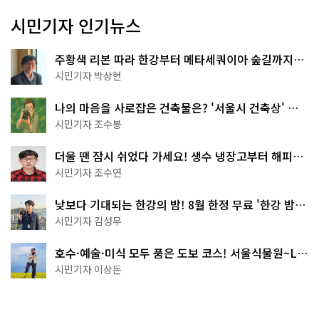
시민기자 인기뉴스
주황색 리본 따라 한강부터 메타세쿼이아 숲길까지…
서울둘레길 15코스
시민기자 박상현
나의 마음을 사로잡은 건축물은? '서울시 건축상' 수
상작 공개!
시민기자 조수봉
더울 땐 잠시 쉬었다 가세요! 생수 냉장고부터 해피소
·무더위쉼터까지
시민기자 조수연
낮보다 기대되는 한강의 밤! 8월 한정 무료 '한강 밤
핑' 예약은?
시민기자 김성무
호수·예술·미식 모두 품은 도보 코스! 서울식물원~LG
아트센터~마곡테라스거리
시민기자 이상돈