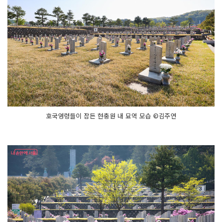
호국영령들이 잠든 현충원 내 묘역 모습 ©김주연