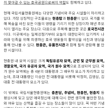
히 찾아갈 수 있는 호국공원으로써의 역할
도 함께하고 있다.
현재 국립서울현충원에는 다양한 기념비와 주요 시설들이 자리하고
있다. 가장 상징적인 구조물로는
현충탑
과
현충문
이 있다. 국가를 위
해 목숨을 바친 모든 이들의 영령을 기리기 위한 상징이자 매년 추모
식이 열리는 주요 장소다. 다음으로 주목해 볼만한 곳은
호국전시관
이다. 이곳에서는 일제강점기부터 오늘의 대한민국이 있기까지 나
라와 민족을 위해 희생하신 호국 영웅들의 활약상을 사진과 영상을
통해 만나볼 수 있다.
현충관, 유품전시관
과 함께 필히 관람해 볼 만
한 시설이다.
현충원 내 묘역 시설은 크게
독립유공자 묘역, 군인 및 군무원 묘역,
경찰묘역, 국가 유공자 묘역, 국가 원수 묘역
으로 조성되어 있다. 국
가 원수 묘역에는 총 4분의 대통령과 그 배우자 묘소가 자리하고 있
는데, 초대 대통령인 이승만 전 대통령을 비롯해 박정희, 김영삼, 김
대중 전 대통령의 묘소가 있다.
이 밖에도 국립서울현충원에는
충혼당, 추념비, 현충천, 현충지
등
평상시에 잊고 있던 애국정신에 대해 다시 한번 생각해 볼만한 장소
와 여유 있는 산책을 즐길 수 있는 장소들이 많이 있다. 꼭 어떤 기념