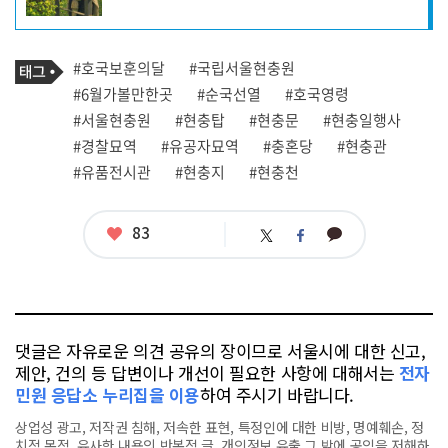
자
프
로
기
필
태
#호국보훈의달
#국립서울현충원
사
그
관
#6월가볼만한곳
#순국선열
#호국영령
련
#서울현충원
#현충탑
#현충문
#현충일행사
태
그
#경찰묘역
#유공자묘역
#충혼당
#현충관
#유품전시관
#현충지
#현충천
좋
83
카
트
페
아
카
위
이
요
오
터
스
톡
북
댓글은 자유로운 의견 공유의 장이므로 서울시에 대한 신고,
제안, 건의 등 답변이나 개선이 필요한 사항에 대해서는
전자
민원 응답소 누리집을 이용
하여 주시기 바랍니다.
상업성 광고, 저작권 침해, 저속한 표현, 특정인에 대한 비방, 명예훼손, 정
치적 목적, 유사한 내용의 반복적 글, 개인정보 유출,그 밖에 공익을 저해하