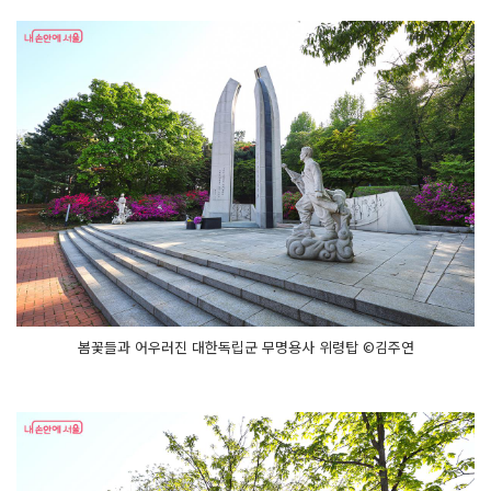
봄꽃들과 어우러진 대한독립군 무명용사 위령탑 ©김주연