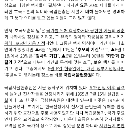
참으로 다양한 행사들이 펼쳐진다. 하지만 요즘 2030 세대들에게 이
러한 호국보훈의 의미와 국립현충원 시설에 대해 물어보면 명쾌하
게 그 뜻과 의미를 알고 있는 이들이 그리 많지 않다.
먼저 '호국보훈의 달'은
국가를 위해 희생하거나 공헌한 이들의 공훈
과 나라사랑 정신을 기리고, 그 유족의 영예와 자긍심을 고취시키기
위해 1963년 처음 지정
되었다. 그동안 행사 명칭이나 기간에는 다소
변화가 있었지만 ▲6월 1일에서 10일은
'추모의 기간'
으로, ▲6월 1
1일에서 20일은
'감사의 기간'
, ▲6월 21일부터 30일은
'화합과 단
결의 기간'
으로 나누어 기간별 특성에 맞는 호국, 보훈 행사를 이어
가고 있다. 그중에서도
6월 6일 현충일에는 매년 정부기념행사인
'추념식'이 열리는데 장소는 바로
국립서울현충원
이다.
국립서울현충원은 서울 동작구에 위치해 있다.
6.25전쟁 이후 급격
히 늘어난 전사자들을 안장시키기 위해 1955년 7월 15일 설립된 시
설
이다. 또 한 곳의 국립현충원은 대전에 있는데 이곳은 1976년에
만들어졌다. 초기에는 한국전쟁에서 전사한 군인들의 유해를 안장
하기 위한 공간으로 주로 사용되었지만 차차 독립운동가, 국가 주요
인사 등의 묘역으로 확장되었다. 더욱이 요즘은 단순히 전사자들의
묘역을 넘어 국가적 성소로 자리 잡았을 뿐만 아니라
시민들이 편안