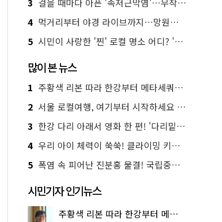
3
걸을 때마다 아픈 '족저근막염'…무작정 참지 말고 '이것' 해보세요!
4
먹거리부터 야경 라이브까지…망원한강공원 알짜 코스
5
시민이 사랑한 '찐' 로컬 명소 어디? '서울에디션25' 추천 코스
많이 본 뉴스
1
주황색 리본 따라 한강부터 메타세쿼이아 숲길까지…서울둘레길 15코스
2
서울 로컬여행, 여기부터 시작하세요 '서울에디션25'
3
한강 다리 아래서 영화 한 편! '다리밑 영화관' 무료 상영
4
우리 아이 체력이 쑥쑥! 클라이밍 키즈카페·어린이 체력장
5
폭염 속 피어난 진분홍 물결! 국립중앙박물관 배롱나무 명소
시민기자 인기뉴스
주황색 리본 따라 한강부터 메타세쿼이아 숲길까지…서울둘레길 15코스