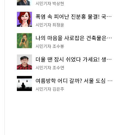
시민기자 박상현
폭염 속 피어난 진분홍 물결! 국립중앙박물관 배롱나무 명소
시민기자 최정윤
나의 마음을 사로잡은 건축물은? '서울시 건축상' 수상작 공개!
시민기자 조수봉
더울 땐 잠시 쉬었다 가세요! 생수 냉장고부터 해피소·무더위쉼터까지
시민기자 조수연
여름방학 어디 갈까? 서울 도심 무료 실내 여행 코스 추천
시민기자 김은주