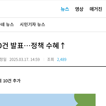
주
뉴스
영상
매거진
요
서
비
스
바
네 뉴스
시민기자 뉴스
로
가
기"
10건 발표…정책 수혜↑
정일
2025.03.17. 14:59
조회
2,489
 10건 추가