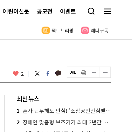
어린이신문
공모전
이벤트
검
메
색
뉴
창
전
열
체
팩트브리핑
레터구독
기
보
기
카
좋
트
페
2
페
인
글
글
카
위
이
아
이
쇄
자
자
오
터
스
요
지
하
크
크
톡
북
U
기
기
기
R
새
크
작
L
창
게
게
최신 뉴스
복
열
변
변
사
림
경
경
하
하
1
혼자 근무해도 안심! '소상공인안심벨' 신청하세요
기
기
2
장애인 맞춤형 보조기기 최대 3년간 무상 대여…삶의 질 높인다