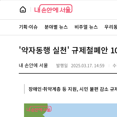
본
페
문
이
뉴
바
지
스
로
상
룸
가
단
뉴
기
으
스
로
기획·이슈
분야별 뉴스
비주얼 뉴스
우리동
주
이
요
동
서
비
스
'약자동행 실천' 규제철폐안 
바
로
가
기
내 손안에 서울
발행일
2025.03.17. 14:59
수
장애인·취약계층 등 지원, 시민 불편 감소 규제