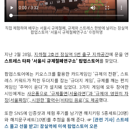
직접 체험하며 배우는 서울시 규제철폐, 규제와 스트레스 한방에 날리는 잠실역
팝업스토어 ‘서울시 규제철폐연구소’ ©정하영
스
닫
트
기
레
스 타
지난 2월 28일,
지하철 2호선 잠실역 5번 출구 지하공간
에 문을 연
파
스트레스 타파 ‘서울시 규제철폐연구소’ 팝업스토어
를 찾았다.
서
울
시 규
제 철
팝업스토어에는 키오스크를 활용한 카드게임인 ‘규제의 전환’, 스트
폐 연
레스 키워드가 적힌 두더지를 잡는 ‘규더지 게임’, 규제를 깨는 펀치
구
소
게임인 ‘주먹이 운다’가 설치돼 있었다. 3가지 게임에 모두 참여한
지
시민에게는
사은품으로 ‘규제풀면(서울라면)’과 ‘규제야 영원히 자
난 2
월 2
장(서울짜장)’, 시원한 ‘활력수(비타민 음료)’도 제공
했다.
8
일 지
하
또한 SNS에 인증샷과 체험 후기를 남기면 해치키링 5종세트(20명)
철 2
호
와 해치문구세트(10명)를 추첨을 통해 준다. ☞
[관련 기사] 스트레
선 잠
스 풀고 선물 받고! 잠실역에 이색 팝업스토어 오픈
실
역 5