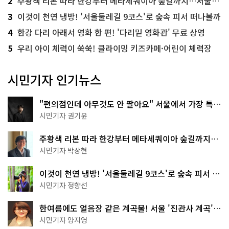
2
주황색 리본 따라 한강부터 메타세쿼이아 숲길까지…서울둘레길 15코스
아
요
3
이것이 천연 냉방! '서울둘레길 9코스'로 숲속 피서 떠나볼까
비
슷
4
한강 다리 아래서 영화 한 편! '다리밑 영화관' 무료 상영
한 점
에 착
5
우리 아이 체력이 쑥쑥! 클라이밍 키즈카페·어린이 체력장
안
해
가
지
시민기자 인기뉴스
고
규
제
를 철
"편의점인데 아무것도 안 팔아요" 서울에서 가장 특별
폐
하
한 편의점의 정체
시민기자 권기윤
는 것
을 스
트
주황색 리본 따라 한강부터 메타세쿼이아 숲길까지…
레
서울둘레길 15코스
스
시민기자 박상현
를 완
화
한
이것이 천연 냉방! '서울둘레길 9코스'로 숲속 피서 떠
다
나볼까
이
시민기자 정향선
렇
게 느
낄 수 있
한여름에도 얼음장 같은 계곡물! 서울 '진관사 계곡'이
게
천국이네~
끔
시민기자 양지영
스