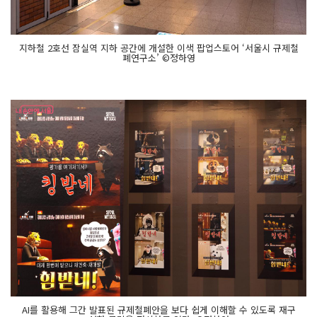
지 게
임'
규
제
를 깨
지하철 2호선 잠실역 지하 공간에 개설한 이색 팝업스토어 ‘서울시 규제철
는 펀
폐연구소’ ©정하영
치 게
임
인 '주
먹
이 운
다'가 설
치
되
어 있
습
니
다.
그
리
고 세 가
지 모
두 참
여
한 시
민
에
게 드
리
는 사
AI를 활용해 그간 발표된 규제철폐안을 보다 쉽게 이해할 수 있도록 재구
은