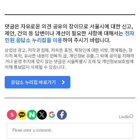
오
터
스
서
톡
북
울
시 규
제
철
폐
댓글은 자유로운 의견 공유의 장이므로 서울시에 대한 신고,
연
제안, 건의 등 답변이나 개선이 필요한 사항에 대해서는
전자
구
소
민원 응답소 누리집을 이용
하여 주시기 바랍니다.
의 개
설 목
상업성 광고, 저작권 침해, 저속한 표현, 특정인에 대한 비방, 명예훼손, 정
적
은 무
치적 목적, 유사한 내용의 반복적 글, 개인정보 유출,그 밖에 공익을 저해하
엇
거나 운영 취지에 맞지 않는 댓글은 서울특별시 조례 및 개인정보보호법에
인
의해 통보없이 삭제될 수 있습니다.
가
요?
김
지
응답소 누리집 바로가기
은
주
무
관
(서
울
시 홍
보
기
획
팀)
서
울