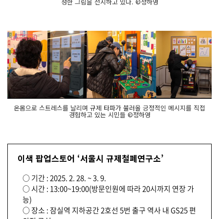
성한 그림을 전시하고 있다. ©정하영
품
인 '규
제
풀
면' 과 '규
제
야 영
원
히 자
장'
시
원
한 활
력
수
가 준
온몸으로 스트레스를 날리며 규제 타파가 불러올 긍정적인 메시지를 직접
비
경험하고 있는 시민들 ©정하영
되
어 있
습
니
다.
스
이색 팝업스토어 ‘서울시 규제철폐연구소’
토
어 벽
면
○ 기간 : 2025. 2. 28. ~ 3. 9.
에
○ 시간 : 13:00~19:00(방문인원에 따라 20시까지 연장 가
는 극
간 발
능)
표
○ 장소 : 잠실역 지하공간 2호선 5번 출구 역사 내 GS25 편
된 규
제