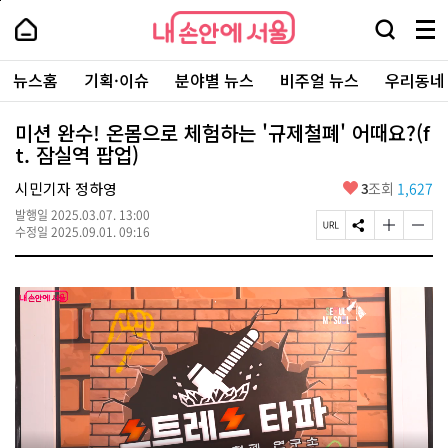
본
페
내
문
이
내
손
검
메
바
지
손
안
색
뉴
로
상
안
주
에
창
전
가
단
에
뉴스홈
기획·이슈
분야별 뉴스
비주얼 뉴스
우리동네
요
서
열
체
기
으
서
서
울
기
보
로
울
비
기
이
-
미션 완수! 온몸으로 체험하는 '규제철폐' 어때요?(f
스
동
서
t. 잠실역 팝업)
바
울
로
시
가
좋
시민기자 정하영
3
조회
1,627
대
기
아
표
발행일
2025.03.07. 13:00
요
소
페
S
글
글
수정일
2025.09.01. 09:16
통
이
N
자
자
포
지
S
크
크
털
U
공
기
기
R
유
크
작
L
하
게
게
복
기
변
변
사
경
경
하
하
기
기