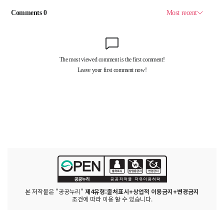
시
에
서 규
제
철
폐
안
들
을 발
표
하
고 있
는
데
시
민
분
들
이 느
끼
시
기
에 규
제
철
폐
라
본 저작물은 "공공누리"
제4유형:출처표시+상업적 이용금지+변경금지
고 하
조건에 따라 이용 할 수 있습니다.
면 딱
딱
하
게 느