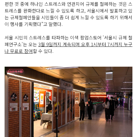
스
편한 것 중에 하나인 스트레스와 연관지어 규제를 철폐하는 것은 스
토
트레스를 완화한다로 느낄 수 있도록 하고, 서울시에서 발표하고 있
어
에
는 규제철폐안들을 시민들이 좀 더 쉽게 느낄 수 있도록 하기 위해서
서
이 행사를 기획했다”고 말했다.
는
키
오
스
서울 시민의 스트레스를 타파하는 이색 팝업스토어 '서울시 규제 철
크
폐연구소'는 오는
3월 9일까지 계속되며 오후 1시부터 7시까지 누구
를 활
용
나 무료로 참여
할 수 있다.
한 카
드 게
임
인 '규
제
의 전
환'
스
트
레
스 키
워
드
가 적
힌 두
더
지
를 잡
는 '규
더