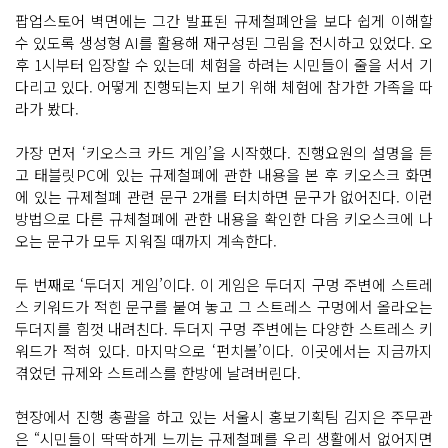
번 출
팝업스토어 벽면에는 그간 발표된 규제철폐안을 보다 쉽게 이해할
구 지
하
수 있도록 생성형 AI를 활용해 재구성된 그림을 전시하고 있었다. 오
공
후 1시부터 입장할 수 있는데 체험을 하려는 시민들이 줄을 서서 기
간
에 문
다리고 있다. 어떻게 진행되는지 보기 위해 체험에 참가한 가족을 따
을 연
스
라가 봤다.
트
레
스 타
가장 먼저 ‘키오스크 카드 게임’을 시작했다. 진행요원의 설명을 듣
파 서
고 태블릿PC에 있는 규제철폐에 관한 내용을 본 후 키오스크 화면
울
시 규
에 있는 규제철폐 관련 문구 2개를 터치하면 문구가 없어진다. 이런
제 철
방법으로 다른 규체철폐에 관한 내용을 확인한 다음 키오스크에 나
폐 연
구
오는 문구가 모두 지워질 때까지 계속한다.
소
잠
실
두 번째로 ‘두더지 게임’이다. 이 게임은 두더지 구멍 주변에 스트레
역 팝
업
스 키워드가 적힌 문구를 붙여 놓고 그 스트레스 구멍에서 올라오는
스
두더지를 힘껏 내려친다. 두더지 구멍 주변에는 다양한 스트레스 키
토
어
워드가 적혀 있다. 마지막으로 ‘펀치볼’이다. 이곳에서는 지금까지
를 찾
겪었던 규제와 스트레스를 한방에 날려버린다.
았
습
니
다.
현장에서 진행 총괄을 하고 있는 서울시 홍보기획팀 김지은 주무관
팝
은 “시민들이 딱딱하게 느끼는 규제철폐를 우리 생활에서 없어지면
업