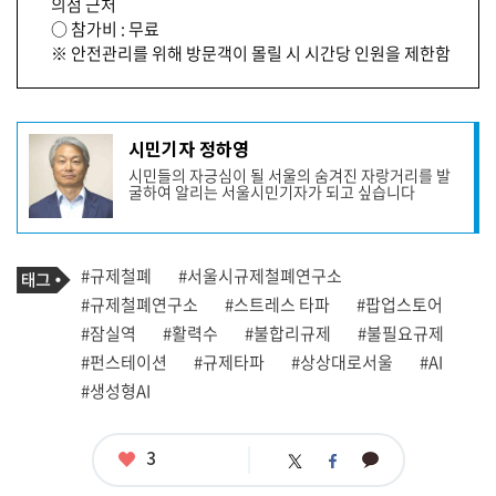
의점 근처
철
폐
○ 참가비 : 무료
안
※ 안전관리를 위해 방문객이 몰릴 시 시간당 인원을 제한함
을
보
다 쉽
게 이
해
할 수 있
기
시민기자 정하영
도
사
록
시민들의 자긍심이 될 서울의 숨겨진 자랑거리를 발
작
생
굴하여 알리는 서울시민기자가 되고 싶습니다
성
성
형 A
자
I
프
를 활
로
용
기
필
태
하
#규제철폐
#서울시규제철폐연구소
사
여 재
그
관
#규제철폐연구소
#스트레스 타파
#팝업스토어
구
련
성
#잠실역
#활력수
#불합리규제
#불필요규제
된
태
그
그
#펀스테이션
#규제타파
#상상대로서울
#AI
림
을 전
#생성형AI
시
하
고 있
습
좋
3
카
트
페
니
아
다.
카
위
이
요