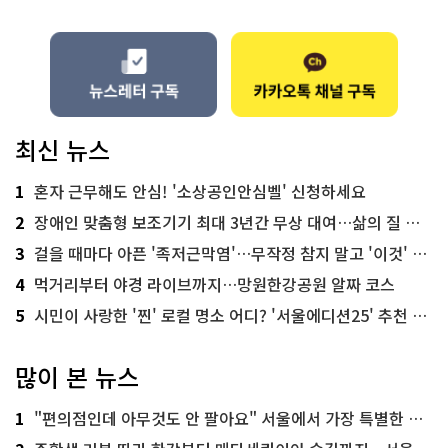
끼
실 수
도 있
잖
아
요
규
제
와 스
트
최신 뉴스
레
스
간
1
혼자 근무해도 안심! '소상공인안심벨' 신청하세요
의 상
관
관
2
장애인 맞춤형 보조기기 최대 3년간 무상 대여…삶의 질 높인다
계
가 있
3
걸을 때마다 아픈 '족저근막염'…무작정 참지 말고 '이것' 해보세요!
잖
아
4
먹거리부터 야경 라이브까지…망원한강공원 알짜 코스
요
둘
5
시민이 사랑한 '찐' 로컬 명소 어디? '서울에디션25' 추천 코스
다 없
으
면 훨
씬 우
많이 본 뉴스
리 생
활
이 편
해
1
"편의점인데 아무것도 안 팔아요" 서울에서 가장 특별한 편의점의 정체
지
잖