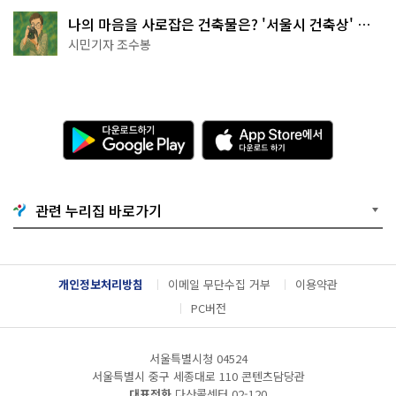
트
레
나의 마음을 사로잡은 건축물은? '서울시 건축상' 수
스
상작 공개!
시민기자 조수봉
를 완
화
할 수 있
는 두
더
지 잡
기 게
다
A
임
운
p
이
로
p
라
든
드
S
지
하
t
펀
기
o
치
관련 누리집 바로가기
G
r
게
o
e
임 같
은 걸
o
에
로 한
g
서
번 풀
l
다
어 봤
개인정보처리방침
이메일 무단수집 거부
이용약관
e
운
구
P
로
요
PC버전
저
l
드
희
a
하
가 발
y
기
표
서울특별시청 04524
하
서울특별시 중구 세종대로 110 콘텐츠담당관
고 있
는 규
대표전화
다산콜센터
02-120