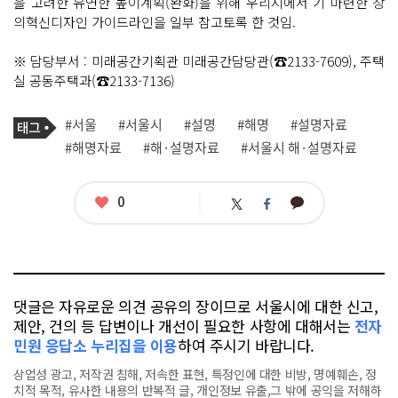
을 고려한 유연한 높이계획(완화)을 위해 우리시에서 기 마련한 창
의혁신디자인 가이드라인을 일부 참고토록 한 것임.
※ 담당부서 : 미래공간기획관 미래공간담당관(☎2133-7609), 주택
실 공동주택과(☎2133-7136)
기
태
#서울
#서울시
#설명
#해명
#설명자료
사
그
관
#해명자료
#해·설명자료
#서울시 해·설명자료
련
태
그
좋
0
카
트
페
아
카
위
이
요
오
터
스
톡
북
댓글은 자유로운 의견 공유의 장이므로 서울시에 대한 신고,
제안, 건의 등 답변이나 개선이 필요한 사항에 대해서는
전자
민원 응답소 누리집을 이용
하여 주시기 바랍니다.
상업성 광고, 저작권 침해, 저속한 표현, 특정인에 대한 비방, 명예훼손, 정
치적 목적, 유사한 내용의 반복적 글, 개인정보 유출,그 밖에 공익을 저해하