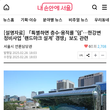
본
페
내
문
이
내
손
검
메
바
지
손
안
색
뉴
로
상
안
주
에
창
전
가
단
에
뉴스홈
기획·이슈
분야별 뉴스
비주얼 뉴스
우리동네
요
서
열
체
기
으
서
서
울
기
보
로
울
비
기
이
-
[설명자료] 「특별하면 층수·용적률 '덤'…한강변
스
동
서
정비사업 '랜드마크 설계' 경쟁」보도 관련
바
울
로
시
가
좋
서울시 언론담당관
0
조회
2,708
대
기
아
표
발행일
2025.02.28. 18:03
요
소
페
S
글
글
수정일
2025.02.28. 18:03
통
이
N
자
자
포
지
S
크
크
털
U
공
기
기
R
유
크
작
L
하
게
게
복
기
변
변
사
경
경
하
하
기
기