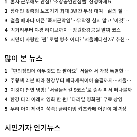
1
혼자 근무해도 안심! '소상공인안심벨' 신청하세요
2
장애인 맞춤형 보조기기 최대 3년간 무상 대여…삶의 질 높인다
3
걸을 때마다 아픈 '족저근막염'…무작정 참지 말고 '이것' 해보세요!
4
먹거리부터 야경 라이브까지…망원한강공원 알짜 코스
5
시민이 사랑한 '찐' 로컬 명소 어디? '서울에디션25' 추천 코스
많이 본 뉴스
1
"편의점인데 아무것도 안 팔아요" 서울에서 가장 특별한 편의점의 정체
2
주황색 리본 따라 한강부터 메타세쿼이아 숲길까지…서울둘레길 15코스
3
이것이 천연 냉방! '서울둘레길 9코스'로 숲속 피서 떠나볼까
4
한강 다리 아래서 영화 한 편! '다리밑 영화관' 무료 상영
5
우리 아이 체력이 쑥쑥! 클라이밍 키즈카페·어린이 체력장
시민기자 인기뉴스