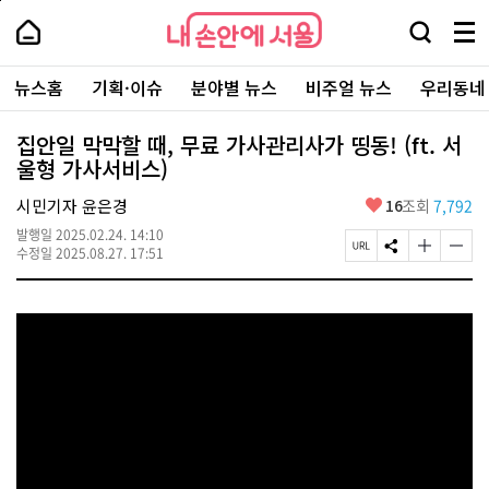
본
페
내
문
이
내
손
검
메
바
지
손
안
색
뉴
로
상
안
주
에
창
전
가
단
에
뉴스홈
기획·이슈
분야별 뉴스
비주얼 뉴스
우리동네
요
서
열
체
기
으
서
서
울
기
보
로
울
비
기
이
-
집안일 막막할 때, 무료 가사관리사가 띵동! (ft. 서
스
동
서
울형 가사서비스)
바
울
로
시
가
좋
시민기자 윤은경
16
조회
7,792
대
기
아
표
발행일
2025.02.24. 14:10
요
소
페
S
글
글
수정일
2025.08.27. 17:51
통
이
N
자
자
포
지
S
크
크
털
U
공
기
기
R
유
크
작
L
하
게
게
복
기
변
변
사
경
경
하
하
기
기