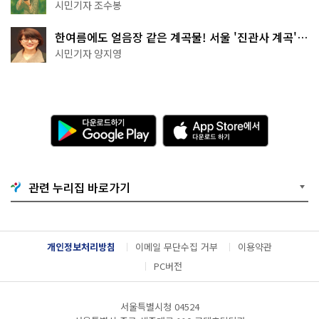
상작 공개!
시민기자 조수봉
한여름에도 얼음장 같은 계곡물! 서울 '진관사 계곡'이
천국이네~
시민기자 양지영
다
A
운
p
로
p
드
S
하
t
기
o
관련 누리집 바로가기
G
r
o
e
o
에
g
서
l
다
개인정보처리방침
이메일 무단수집 거부
이용약관
e
운
P
로
PC버전
l
드
a
하
y
기
서울특별시청 04524