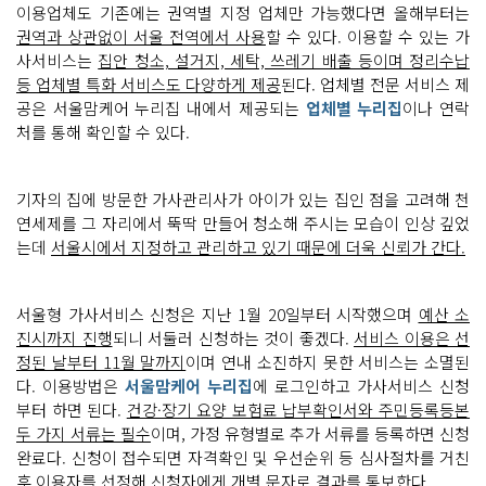
이용업체도 기존에는 권역별 지정 업체만 가능했다면 올해부터는
2
5
권역과 상관없이 서울 전역에서 사용
할 수 있다. 이용할 수 있는 가
년
부
사서비스는
집안 청소, 설거지, 세탁, 쓰레기 배출 등이며 정리수납
터 중
등 업체별 특화 서비스도 다양하게 제공
된다. 업체별 전문 서비스 제
위
소
공은 서울맘케어 누리집 내에서 제공되는
업체별 누리집
이나 연락
득 1
처를 통해 확인할 수 있다.
8
0%
로 완
화
1
기자의 집에 방문한 가사관리사가 아이가 있는 집인 점을 고려해 천
1,
연세제를 그 자리에서 뚝딱 만들어 청소해 주시는 모습이 인상 깊었
0
0
는데
서울시에서 지정하고 관리하고 있기 때문에 더욱 신뢰가 간다.
0
가
구 지
원 확
서울형 가사서비스 신청은 지난 1월 20일부터 시작했으며
예산 소
대
대
진시까지 진행
되니 서둘러 신청하는 것이 좋겠다.
서비스 이용은 선
상
정된 날부터 11월 말까지
이며 연내 소진하지 못한 서비스는 소멸된
자
분
다. 이용방법은
서울맘케어 누리집
에 로그인하고 가사서비스 신청
들 신
청
부터 하면 된다.
건강·장기 요양 보험료 납부확인서와 주민등록등본
하
두 가지 서류는 필수
이며, 가정 유형별로 추가 서류를 등록하면 신청
세
요
완료다. 신청이 접수되면 자격확인 및 우선순위 등 심사절차를 거친
~!
후 이용자를 선정해 신청자에게 개별 문자로 결과를 통보한다.
어