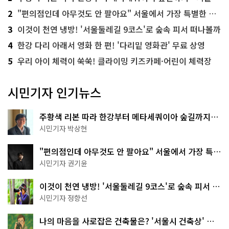
2
"편의점인데 아무것도 안 팔아요" 서울에서 가장 특별한 편의점의 정체
3
이것이 천연 냉방! '서울둘레길 9코스'로 숲속 피서 떠나볼까
4
한강 다리 아래서 영화 한 편! '다리밑 영화관' 무료 상영
5
우리 아이 체력이 쑥쑥! 클라이밍 키즈카페·어린이 체력장
시민기자 인기뉴스
주황색 리본 따라 한강부터 메타세쿼이아 숲길까지…
서울둘레길 15코스
시민기자 박상현
"편의점인데 아무것도 안 팔아요" 서울에서 가장 특별
한 편의점의 정체
시민기자 권기윤
이것이 천연 냉방! '서울둘레길 9코스'로 숲속 피서 떠
나볼까
시민기자 정향선
나의 마음을 사로잡은 건축물은? '서울시 건축상' 수