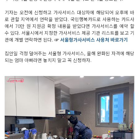
디
서?
기자는 오전에 신청하고 가사서비스 대상자에 해당되어 오후에 바
서
울
로 관할 지역에서 연락을 받았다. 국민행복카드로 사용하는 카드사
맘
케
에서 70만 원 지원금 확정 내용을 받았다면 가사서비스를 예약 할
어 홈
수 있다. 서울시에서 지정한 가사서비스 제공 기관 리스트를 보고 기
페
이
관에 개별 연락하면 된다. ☞
서울형가사서비스 사용처 바로가기
지
아
이 낳
집안일 걱정 덜어주는 서울형 가사서비스, 올해 완화된 자격에 해당
아 키
되는 엄마 아빠라면 놓치지 말고 꼭 신청하자.
우
기 좋
은 도
시