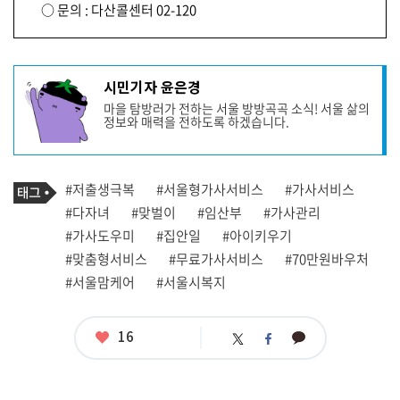
○ 문의 : 다산콜센터 02-120
기
시민기자 윤은경
사
마을 탐방러가 전하는 서울 방방곡곡 소식! 서울 삶의
작
정보와 매력을 전하도록 하겠습니다.
성
자
프
로
기
필
태
#저출생극복
#서울형가사서비스
#가사서비스
사
그
관
#다자녀
#맞벌이
#임산부
#가사관리
련
#가사도우미
#집안일
#아이키우기
태
그
#맞춤형서비스
#무료가사서비스
#70만원바우처
#서울맘케어
#서울시복지
좋
16
카
트
페
아
카
위
이
요
오
터
스
톡
북