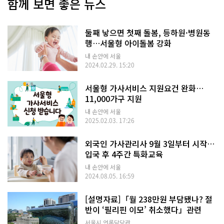
함께 보면 좋은 뉴스
둘째 낳으면 첫째 돌봄, 등하원·병원동
행…서울형 아이돌봄 강화
내 손안에 서울
2024.02.29. 15:20
서울형 가사서비스 지원요건 완화…
11,000가구 지원
내 손안에 서울
2025.02.03. 17:26
외국인 가사관리사 9월 3일부터 시작…
입국 후 4주간 특화교육
내 손안에 서울
2024.08.05. 16:59
[설명자료]「월 238만원 부담됐나? 절
반이 ‘필리핀 이모’ 취소했다」관련
서울시 언론담당관