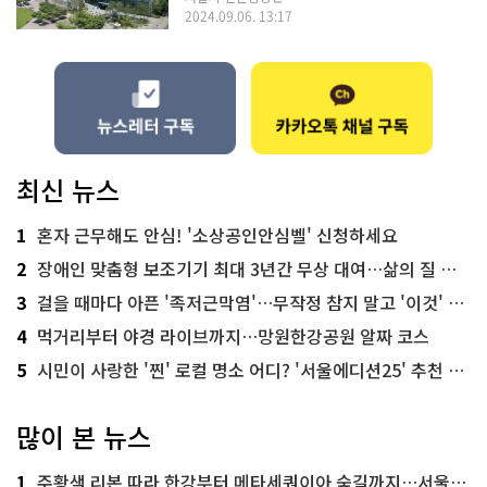
2024.09.06. 13:17
최신 뉴스
1
혼자 근무해도 안심! '소상공인안심벨' 신청하세요
2
장애인 맞춤형 보조기기 최대 3년간 무상 대여…삶의 질 높인다
3
걸을 때마다 아픈 '족저근막염'…무작정 참지 말고 '이것' 해보세요!
4
먹거리부터 야경 라이브까지…망원한강공원 알짜 코스
5
시민이 사랑한 '찐' 로컬 명소 어디? '서울에디션25' 추천 코스
많이 본 뉴스
1
주황색 리본 따라 한강부터 메타세쿼이아 숲길까지…서울둘레길 15코스