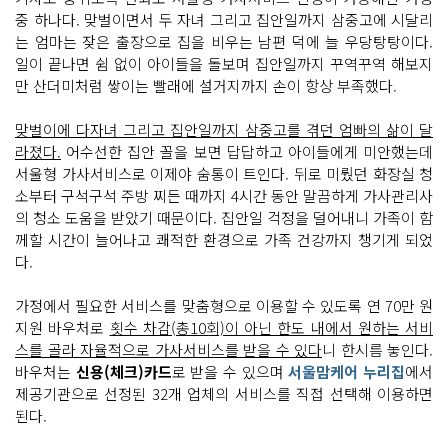
터
중 하나다. 맞벌이면서 두 자녀 그리고 집안일까지 삼중고에 시달리
다
서
는 엄마는 잦은 출장으로 집을 비우는 남편 덕에 늘 우당탕탕이다.
울
일이 끝나면 쉼 없이 아이들을 돌보며 집안일까지 꾸역꾸역 해보지
형 가
사
만 산더미처럼 쌓이는 빨래에 설거지까지 손이 항상 부족했다.
서
비
스
맞벌이에 다자녀 그리고 집안일까지 삼중고를 겪던 엄빠의 삶이 달
가 찾
라졌다.
어수선한 집안 꼴을 보면 답답하고 아이들에게 미안했는데
아
온 날
서울형 가사서비스로 이제야 숨통이 트인다. 뒤로 미뤘던 화장실 청
이
렇
소부터 구석구석 주방 찌든 때까지 4시간 동안 말끔하게 가사관리사
게 바
의 청소 도움을 받았기 때문이다. 집안일 걱정을 덜어내니 가족이 함
뀌
었
께할 시간이 늘어나고 쾌적한 환경으로 가족 건강까지 챙기게 되었
어
다.
요
~
아
가정에서 필요한 서비스를 맞춤형으로 이용할 수 있도록 연 70만 원
이 가
정 집
지원 바우처로
횟수 차감(총10회)이 아닌 한도 내에서 원하는 서비
안
일 도
스를 골라 자율적으로 가사서비스를 받을 수 있다
니 한시름 놓인다.
움 필
바우처는
신용(체크)카드
로 받을 수 있으며
서울맘케어 누리집
에서
요
하
제공기관으로 선정된 32개 업체의 서비스를 직접 선택해 이용하면
다
된다.
면?
2
0