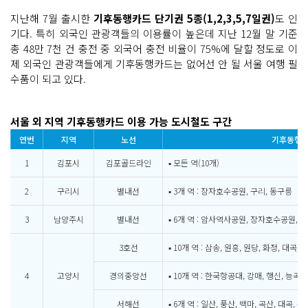
지난해 7월 출시한
기후동행카드 단기권 5종(1,2,3,5,7일권)
도 인
기다. 특히 외국인 관광객들의 이용률이 높은데 지난 12월 말 기준
총 48만 7천 건 충전 중 외국어 충전 비율이 75%에 달할 정도로 이
제 외국인 관광객들에게 기후동행카드는 없어선 안 될 서울 여행 필
수품이 되고 있다.
서울 외 지역 기후동행카드 이용 가능 도시철도 구간
연번
지역
노선
기후동행카
1
김포시
김포골드라인
▪ 모든 역(10개)
2
구리시
별내선
▪ 3개 역 : 장자호수공원, 구리, 동구릉
3
남양주시
별내선
▪ 6개 역 : 암사역사공원, 장자호수공원, 구
3호선
▪ 10개 역 : 삼송, 원흥, 원당, 화정, 대곡,
4
고양시
경의중앙선
▪ 10개 역 : 한국항공대, 강매, 행신, 능곡,
서해선
▪ 6개 역 : 일산, 풍산, 백마, 곡산, 대곡, 능