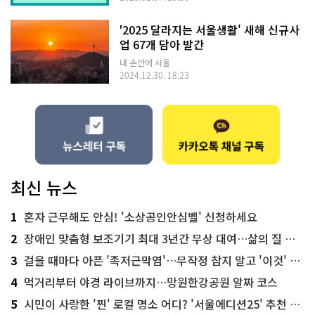
'2025 달라지는 서울생활' 새해 신규사
업 67개 담아 발간
내 손안에 서울
2024.12.30. 18:23
최신 뉴스
1
혼자 근무해도 안심! '소상공인안심벨' 신청하세요
2
장애인 맞춤형 보조기기 최대 3년간 무상 대여…삶의 질 높인다
3
걸을 때마다 아픈 '족저근막염'…무작정 참지 말고 '이것' 해보세요!
4
먹거리부터 야경 라이브까지…망원한강공원 알짜 코스
5
시민이 사랑한 '찐' 로컬 명소 어디? '서울에디션25' 추천 코스