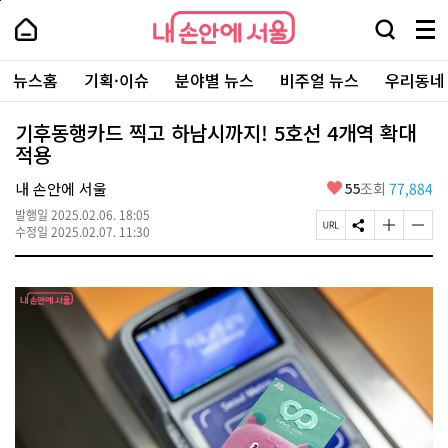
본
페
내
문
이
내
손
검
메
바
지
손
안
색
뉴
로
상
안
주
에
창
전
가
단
에
뉴스홈
기획·이슈
분야별 뉴스
비주얼 뉴스
우리동네
요
서
열
체
기
으
서
서
울
기
보
로
울
비
기
이
-
기후동행카드 찍고 하남시까지! 5호선 4개역 확대
스
동
서
적용
바
울
로
시
가
좋
내 손안에 서울
55
조회
77,884
대
기
아
표
발행일
2025.02.06. 18:05
요
소
페
S
글
글
수정일
2025.02.07. 11:30
통
이
N
자
자
포
지
S
크
크
털
U
공
기
기
R
유
크
작
L
하
게
게
복
기
변
변
사
경
경
하
하
기
기