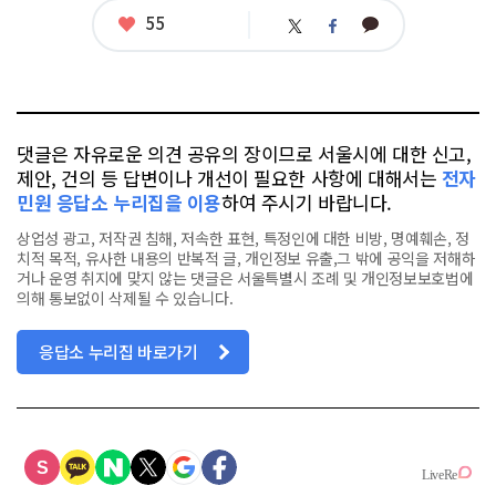
좋
55
카
트
페
아
카
위
이
요
오
터
스
톡
북
댓글은 자유로운 의견 공유의 장이므로 서울시에 대한 신고,
제안, 건의 등 답변이나 개선이 필요한 사항에 대해서는
전자
민원 응답소 누리집을 이용
하여 주시기 바랍니다.
상업성 광고, 저작권 침해, 저속한 표현, 특정인에 대한 비방, 명예훼손, 정
치적 목적, 유사한 내용의 반복적 글, 개인정보 유출,그 밖에 공익을 저해하
거나 운영 취지에 맞지 않는 댓글은 서울특별시 조례 및 개인정보보호법에
의해 통보없이 삭제될 수 있습니다.
응답소 누리집 바로가기