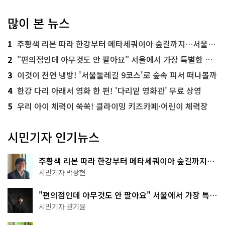
많이 본 뉴스
1
주황색 리본 따라 한강부터 메타세쿼이아 숲길까지…서울둘레길 15코스
2
"편의점인데 아무것도 안 팔아요" 서울에서 가장 특별한 편의점의 정체
3
이것이 천연 냉방! '서울둘레길 9코스'로 숲속 피서 떠나볼까
4
한강 다리 아래서 영화 한 편! '다리밑 영화관' 무료 상영
5
우리 아이 체력이 쑥쑥! 클라이밍 키즈카페·어린이 체력장
시민기자 인기뉴스
주황색 리본 따라 한강부터 메타세쿼이아 숲길까지…
서울둘레길 15코스
시민기자 박상현
"편의점인데 아무것도 안 팔아요" 서울에서 가장 특별
한 편의점의 정체
시민기자 권기윤