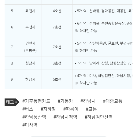
5
과천시
4호선
▪ 5개 역 : 선바위, 경마공원, 대공원, 과
▪ 6개 역 : 까치울, 부천종합운동장, 춘의,
6
부천시
7호선
※ 하차만 가능
인천시
▪ 5개 역 : 삼산체육관, 굴포천, 부평구청, 
7
7호선
(부평구)
※ 하차만 가능
8
성남시
8호선
▪ 7개 역 : 남위례, 산성, 남한산성입구, 
▪ 4개 역 : 미사, 하남검단산, 하남시청, 
9
하남시
5호선
※ 하차만 가능
기
태
#기후동행카드
#기동카
#하남시
#대중교통
사
그
관
#버스
#지하철
#따릉이
#교통
련
#하남풍산역
#하남시청역
#하남검단산역
태
그
#미사역