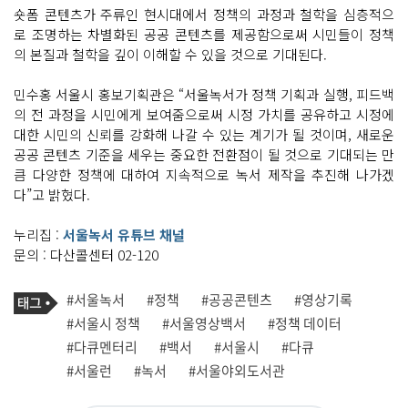
숏폼 콘텐츠가 주류인 현시대에서 정책의 과정과 철학을 심층적으
로 조명하는 차별화된 공공 콘텐츠를 제공함으로써 시민들이 정책
의 본질과 철학을 깊이 이해할 수 있을 것으로 기대된다.
민수홍 서울시 홍보기획관은 “서울녹서가 정책 기획과 실행, 피드백
의 전 과정을 시민에게 보여줌으로써 시정 가치를 공유하고 시정에
대한 시민의 신뢰를 강화해 나갈 수 있는 계기가 될 것이며, 새로운
공공 콘텐츠 기준을 세우는 중요한 전환점이 될 것으로 기대되는 만
큼 다양한 정책에 대하여 지속적으로 녹서 제작을 추진해 나가겠
다”고 밝혔다.
누리집 :
서울녹서 유튜브 채널
문의 : 다산콜센터 02-120
기
태
#서울녹서
#정책
#공공콘텐츠
#영상기록
사
그
관
#서울시 정책
#서울영상백서
#정책 데이터
련
#다큐멘터리
#백서
#서울시
#다큐
태
그
#서울런
#녹서
#서울야외도서관