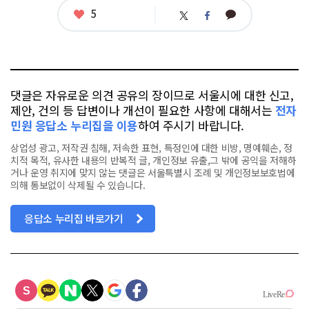
좋
5
카
트
페
아
카
위
이
요
오
터
스
톡
북
댓글은 자유로운 의견 공유의 장이므로 서울시에 대한 신고,
제안, 건의 등 답변이나 개선이 필요한 사항에 대해서는
전자
민원 응답소 누리집을 이용
하여 주시기 바랍니다.
상업성 광고, 저작권 침해, 저속한 표현, 특정인에 대한 비방, 명예훼손, 정
치적 목적, 유사한 내용의 반복적 글, 개인정보 유출,그 밖에 공익을 저해하
거나 운영 취지에 맞지 않는 댓글은 서울특별시 조례 및 개인정보보호법에
의해 통보없이 삭제될 수 있습니다.
응답소 누리집 바로가기