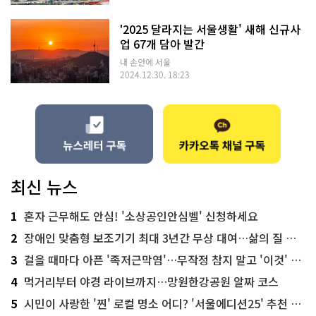
'2025 달라지는 서울생활' 새해 신규사
업 67개 담아 발간
내 손안에 서울
2024.12.30. 18:23
최신 뉴스
1
혼자 근무해도 안심! '소상공인안심벨' 신청하세요
2
장애인 맞춤형 보조기기 최대 3년간 무상 대여…삶의 질 높인다
3
걸을 때마다 아픈 '족저근막염'…무작정 참지 말고 '이것' 해보세요!
4
먹거리부터 야경 라이브까지…망원한강공원 알짜 코스
5
시민이 사랑한 '찐' 로컬 명소 어디? '서울에디션25' 추천 코스