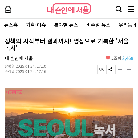
본
페
내
문
이
내
손
검
메
바
지
손
안
색
뉴
로
상
안
주
에
창
전
가
단
에
뉴스홈
기획·이슈
분야별 뉴스
비주얼 뉴스
우리동네
요
서
열
체
기
으
서
서
울
기
보
로
울
비
기
이
-
정책의 시작부터 결과까지! 영상으로 기록한 '서울
스
동
서
녹서'
바
울
로
시
가
좋
내 손안에 서울
5
조회
3,469
대
기
아
표
발행일
2025.01.24. 17:10
요
소
페
S
글
글
수정일
2025.01.24. 17:16
통
이
N
자
자
포
지
S
크
크
털
U
공
기
기
R
유
크
작
L
하
게
게
복
기
변
변
사
경
경
하
하
기
기