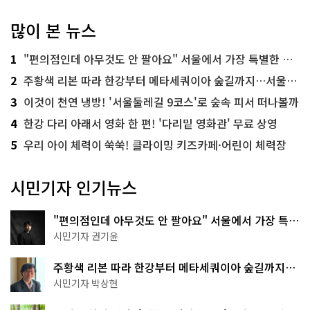
많이 본 뉴스
1
"편의점인데 아무것도 안 팔아요" 서울에서 가장 특별한 편의점의 정체
2
주황색 리본 따라 한강부터 메타세쿼이아 숲길까지…서울둘레길 15코스
3
이것이 천연 냉방! '서울둘레길 9코스'로 숲속 피서 떠나볼까
4
한강 다리 아래서 영화 한 편! '다리밑 영화관' 무료 상영
5
우리 아이 체력이 쑥쑥! 클라이밍 키즈카페·어린이 체력장
시민기자 인기뉴스
"편의점인데 아무것도 안 팔아요" 서울에서 가장 특별
한 편의점의 정체
시민기자 권기윤
주황색 리본 따라 한강부터 메타세쿼이아 숲길까지…
서울둘레길 15코스
시민기자 박상현