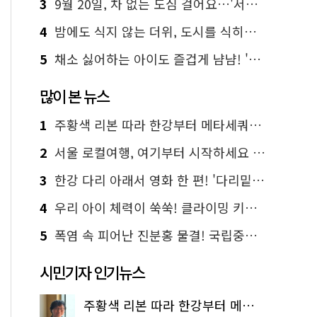
3
9월 20일, 차 없는 도심 걸어요…'서울 걷자 페스티벌' 선착순 5천명
4
밤에도 식지 않는 더위, 도시를 식히는 시원한 해법은?
5
채소 싫어하는 아이도 즐겁게 냠냠! '찾아가는 서울시 식생활 교육' 현장
많이 본 뉴스
1
주황색 리본 따라 한강부터 메타세쿼이아 숲길까지…서울둘레길 15코스
2
서울 로컬여행, 여기부터 시작하세요 '서울에디션25'
3
한강 다리 아래서 영화 한 편! '다리밑 영화관' 무료 상영
4
우리 아이 체력이 쑥쑥! 클라이밍 키즈카페·어린이 체력장
5
폭염 속 피어난 진분홍 물결! 국립중앙박물관 배롱나무 명소
시민기자 인기뉴스
주황색 리본 따라 한강부터 메타세쿼이아 숲길까지…서울둘레길 15코스