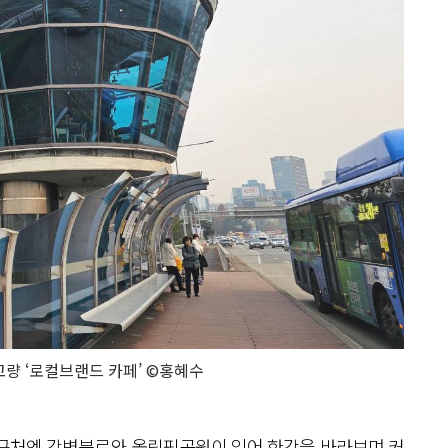
량 ‘로컬브랜드 카페’ ©홍혜수
강 근처엔 강변북로와 올림픽공원이 있어 한강을 바라보며 커