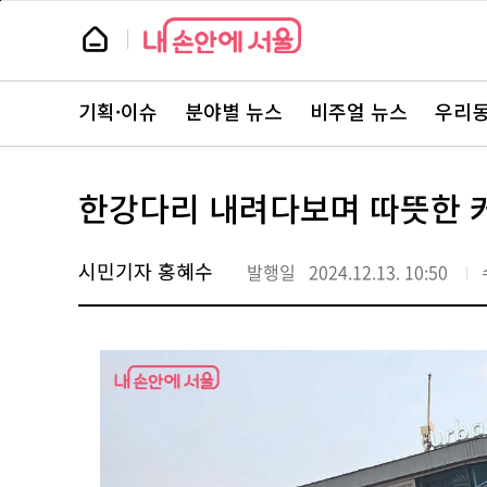
본
페
문
이
뉴
바
지
스
로
상
룸
가
단
뉴
기
으
스
로
기획·이슈
분야별 뉴스
비주얼 뉴스
우리동
주
이
요
동
서
비
스
한강다리 내려다보며 따뜻한 커
바
로
가
기
시민기자 홍혜수
발행일
2024.12.13. 10:50