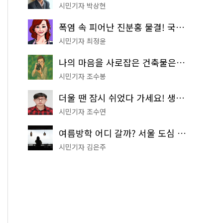
시민기자 박상현
폭염 속 피어난 진분홍 물결! 국립중앙박물관 배롱나무 명소
시민기자 최정윤
나의 마음을 사로잡은 건축물은? '서울시 건축상' 수상작 공개!
시민기자 조수봉
더울 땐 잠시 쉬었다 가세요! 생수 냉장고부터 해피소·무더위쉼터까지
시민기자 조수연
여름방학 어디 갈까? 서울 도심 무료 실내 여행 코스 추천
시민기자 김은주