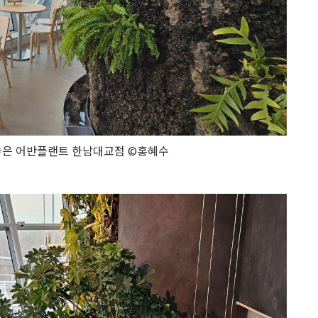
놓은 어반플랜트 한남대교점 ©홍혜수