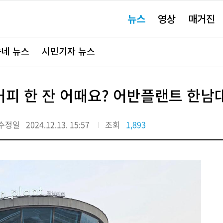
주
뉴스
영상
매거진
요
서
비
스
바
네 뉴스
시민기자 뉴스
로
가
기"
피 한 잔 어때요? 어반플랜트 한남
수정일
2024.12.13. 15:57
조회
1,893