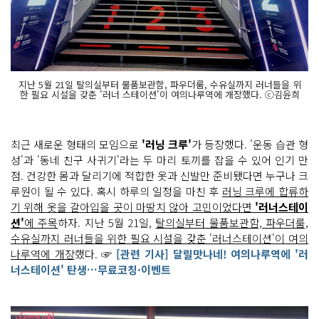
지난 5월 21일 탈의실부터 물품보관함, 파우더룸, 수유실까지 러너들을 위
한 필요 시설을 갖춘 '러너 스테이션'이 여의나루역에 개장했다. ⓒ김윤희
최근 새로운 형태의 모임으로
'러닝 크루'
가 등장했다. '운동 습관 형
성'과 '동네 친구 사귀기'라는 두 마리 토끼를 잡을 수 있어 인기 만
점. 건강한 몸과 달리기에 적합한 옷과 신발만 준비됐다면 누구나 크
루원이 될 수 있다. 혹시 하루의 일정을 마친 후
러닝 크루에 합류하
기 위해 옷을 갈아입을 곳이 마땅치 않아 고민이었다면
'러너스테이
션'
에 주목
하자. 지난 5월 21일,
탈의실부터 물품보관함, 파우더룸,
수유실까지 러너들을 위한 필요 시설을 갖춘 '러너스테이션'이 여의
나루역에 개장
했다. ☞
[관련 기사] 달릴맛나네! 여의나루역에 '러
너스테이션' 탄생…무료코칭·이벤트