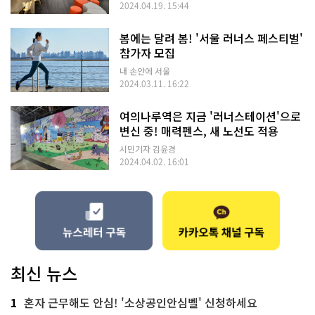
2024.04.19. 15:44
봄에는 달려 봄! '서울 러너스 페스티벌'
참가자 모집
내 손안에 서울
2024.03.11. 16:22
여의나루역은 지금 '러너스테이션'으로
변신 중! 매력펜스, 새 노선도 적용
시민기자 김윤경
2024.04.02. 16:01
최신 뉴스
1
혼자 근무해도 안심! '소상공인안심벨' 신청하세요