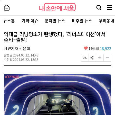
본
페
내
문
이
내
손
검
메
바
지
손
안
색
뉴
로
상
안
주
에
창
전
가
단
에
뉴스홈
기획·이슈
분야별 뉴스
비주얼 뉴스
우리동네
요
서
열
체
기
으
서
서
울
기
보
로
울
비
기
이
-
역대급 러닝명소가 탄생했다, '러너스테이션'에서
스
동
서
준비~출발!
바
울
로
시
가
좋
시민기자 김윤희
19
조회
18,922
대
기
아
표
발행일
2024.05.22. 14:48
요
소
페
S
글
글
수정일
2024.05.22. 18:33
통
이
N
자
자
포
지
S
크
크
털
U
공
기
기
R
유
크
작
L
하
게
게
복
기
변
변
사
경
경
하
하
기
기