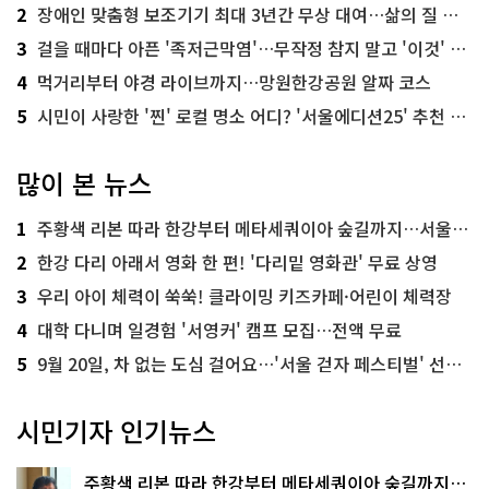
2
장애인 맞춤형 보조기기 최대 3년간 무상 대여…삶의 질 높인다
3
걸을 때마다 아픈 '족저근막염'…무작정 참지 말고 '이것' 해보세요!
4
먹거리부터 야경 라이브까지…망원한강공원 알짜 코스
5
시민이 사랑한 '찐' 로컬 명소 어디? '서울에디션25' 추천 코스
많이 본 뉴스
1
주황색 리본 따라 한강부터 메타세쿼이아 숲길까지…서울둘레길 15코스
2
한강 다리 아래서 영화 한 편! '다리밑 영화관' 무료 상영
3
우리 아이 체력이 쑥쑥! 클라이밍 키즈카페·어린이 체력장
4
대학 다니며 일경험 '서영커' 캠프 모집…전액 무료
5
9월 20일, 차 없는 도심 걸어요…'서울 걷자 페스티벌' 선착순 5천명
시민기자 인기뉴스
주황색 리본 따라 한강부터 메타세쿼이아 숲길까지…