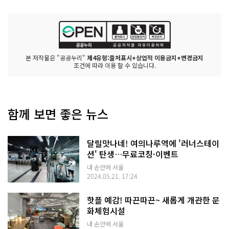
본 저작물은 "공공누리"
제4유형:출처표시+상업적 이용금지+변경금지
조건에 따라 이용 할 수 있습니다.
함께 보면 좋은 뉴스
달릴맛나네! 여의나루역에 '러너스테이
션' 탄생…무료코칭·이벤트
내 손안에 서울
2024.05.21. 17:24
핫플 예감! 따끈따끈~ 새롭게 개관한 문
화체험시설
내 손안에 서울