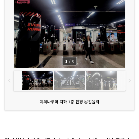
1
/
3
여의나루역 지하 1층 전경 ⓒ김윤희