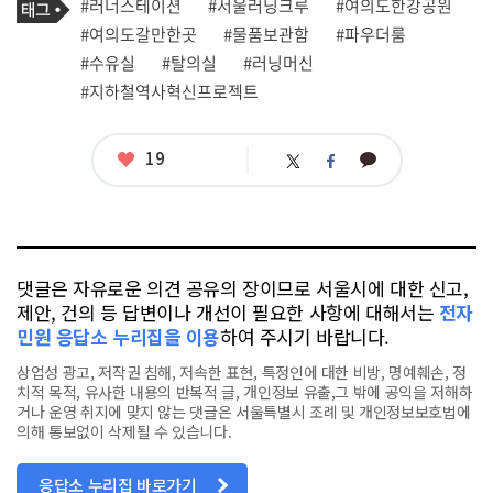
필
태
#러너스테이션
#서울러닝크루
#여의도한강공원
사
그
관
#여의도갈만한곳
#물품보관함
#파우더룸
련
#수유실
#탈의실
#러닝머신
태
그
#지하철역사혁신프로젝트
좋
19
카
트
페
아
카
위
이
요
오
터
스
톡
북
댓글은 자유로운 의견 공유의 장이므로 서울시에 대한 신고,
제안, 건의 등 답변이나 개선이 필요한 사항에 대해서는
전자
민원 응답소 누리집을 이용
하여 주시기 바랍니다.
상업성 광고, 저작권 침해, 저속한 표현, 특정인에 대한 비방, 명예훼손, 정
치적 목적, 유사한 내용의 반복적 글, 개인정보 유출,그 밖에 공익을 저해하
거나 운영 취지에 맞지 않는 댓글은 서울특별시 조례 및 개인정보보호법에
의해 통보없이 삭제될 수 있습니다.
응답소 누리집 바로가기