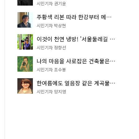
시민기자 권기윤
주황색 리본 따라 한강부터 메타세쿼이아 숲길까지…서울둘레길 15코스
시민기자 박상현
이것이 천연 냉방! '서울둘레길 9코스'로 숲속 피서 떠나볼까
시민기자 정향선
나의 마음을 사로잡은 건축물은? '서울시 건축상' 수상작 공개!
시민기자 조수봉
한여름에도 얼음장 같은 계곡물! 서울 '진관사 계곡'이 천국이네~
시민기자 양지영