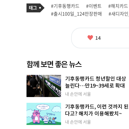
기
태
#기후동행카드
#이벤트
#해치카드
사
그
관
#출시100일_124만장판매
#새디자인
련
태
그
좋
14
아
요
함께 보면 좋은 뉴스
기후동행카드 청년할인 대상
늘린다…만19~39세로 확대
내 손안에 서울
기후동행카드, 이런 것까지 된
다고? 해치가 이용해봤치~
내 손안에 서울