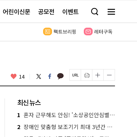
어린이신문
공모전
이벤트
검
메
색
뉴
창
전
열
체
팩트브리핑
레터구독
기
보
기
카
좋
트
페
14
페
인
글
글
카
위
이
아
이
쇄
자
자
오
터
스
요
지
하
크
크
톡
북
U
기
기
기
R
새
크
작
L
창
게
게
최신 뉴스
복
열
변
변
사
림
경
경
하
하
1
혼자 근무해도 안심! '소상공인안심벨' 신청하세요
기
기
2
장애인 맞춤형 보조기기 최대 3년간 무상 대여…삶의 질 높인다