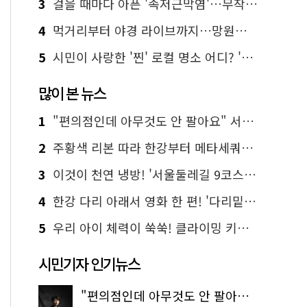
3
걸을 때마다 아픈 '족저근막염'…무작정 참지 말고 '이것' 해보세요!
4
먹거리부터 야경 라이브까지…망원한강공원 알짜 코스
5
시민이 사랑한 '찐' 로컬 명소 어디? '서울에디션25' 추천 코스
많이 본 뉴스
1
"편의점인데 아무것도 안 팔아요" 서울에서 가장 특별한 편의점의 정체
2
주황색 리본 따라 한강부터 메타세쿼이아 숲길까지…서울둘레길 15코스
3
이것이 천연 냉방! '서울둘레길 9코스'로 숲속 피서 떠나볼까
4
한강 다리 아래서 영화 한 편! '다리밑 영화관' 무료 상영
5
우리 아이 체력이 쑥쑥! 클라이밍 키즈카페·어린이 체력장
시민기자 인기뉴스
"편의점인데 아무것도 안 팔아요" 서울에서 가장 특별한 편의점의 정체