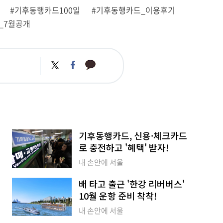
#기후동행카드100일
#기후동행카드_이용후기
_7월공개
카
트
페
카
위
이
오
터
스
톡
북
기후동행카드, 신용·체크카드
로 충전하고 '혜택' 받자!
내 손안에 서울
배 타고 출근 '한강 리버버스'
10월 운항 준비 착착!
내 손안에 서울