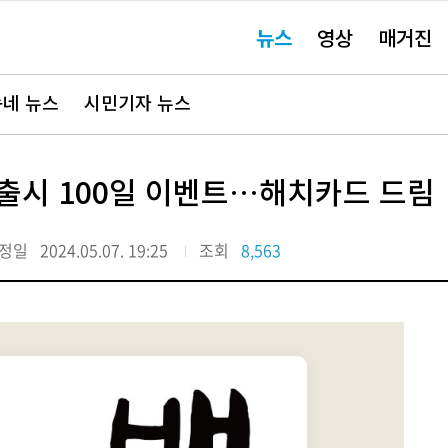
주
뉴스
영상
매거진
요
서
비
스
바
네 뉴스
시민기자 뉴스
로
가
기"
출시 100일 이벤트…해치카드 드림
정일
2024.05.07. 19:25
조회
8,563