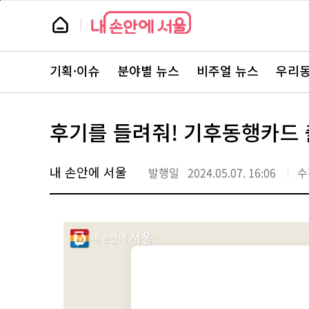
본
페
문
이
뉴
바
지
스
로
상
룸
가
단
뉴
기
으
스
로
기획·이슈
분야별 뉴스
비주얼 뉴스
우리동
주
이
요
동
서
비
스
후기를 들려줘! 기후동행카드 
바
로
가
기
내 손안에 서울
발행일
2024.05.07. 16:06
수