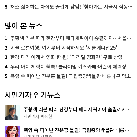
5
채소 싫어하는 아이도 즐겁게 냠냠! '찾아가는 서울시 식생활 교육' 현장
많이 본 뉴스
1
주황색 리본 따라 한강부터 메타세쿼이아 숲길까지…서울둘레길 15코스
2
서울 로컬여행, 여기부터 시작하세요 '서울에디션25'
3
한강 다리 아래서 영화 한 편! '다리밑 영화관' 무료 상영
4
우리 아이 체력이 쑥쑥! 클라이밍 키즈카페·어린이 체력장
5
폭염 속 피어난 진분홍 물결! 국립중앙박물관 배롱나무 명소
시민기자 인기뉴스
주황색 리본 따라 한강부터 메타세쿼이아 숲길까지…
서울둘레길 15코스
시민기자 박상현
폭염 속 피어난 진분홍 물결! 국립중앙박물관 배롱나
무 명소
시민기자 최정윤