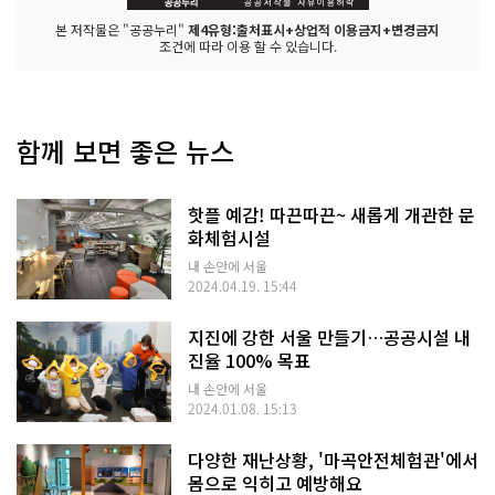
본 저작물은 "공공누리"
제4유형:출처표시+상업적 이용금지+변경금지
조건에 따라 이용 할 수 있습니다.
함께 보면 좋은 뉴스
핫플 예감! 따끈따끈~ 새롭게 개관한 문
화체험시설
내 손안에 서울
2024.04.19. 15:44
지진에 강한 서울 만들기…공공시설 내
진율 100% 목표
내 손안에 서울
2024.01.08. 15:13
다양한 재난상황, '마곡안전체험관'에서
몸으로 익히고 예방해요