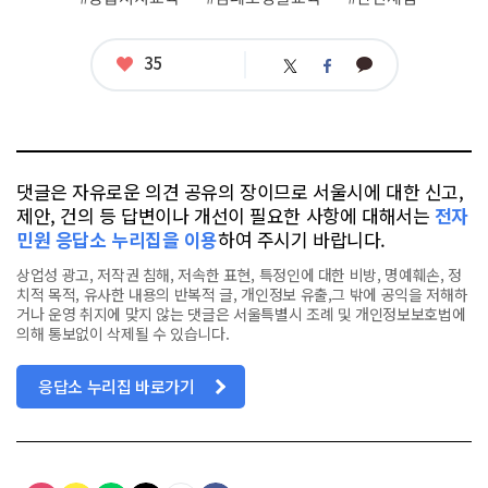
련
태
그
좋
35
카
트
페
아
카
위
이
요
오
터
스
톡
북
댓글은 자유로운 의견 공유의 장이므로 서울시에 대한 신고,
제안, 건의 등 답변이나 개선이 필요한 사항에 대해서는
전자
민원 응답소 누리집을 이용
하여 주시기 바랍니다.
상업성 광고, 저작권 침해, 저속한 표현, 특정인에 대한 비방, 명예훼손, 정
치적 목적, 유사한 내용의 반복적 글, 개인정보 유출,그 밖에 공익을 저해하
거나 운영 취지에 맞지 않는 댓글은 서울특별시 조례 및 개인정보보호법에
의해 통보없이 삭제될 수 있습니다.
응답소 누리집 바로가기