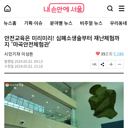
본
페
내
문
이
내
손
검
메
바
지
손
안
색
뉴
로
상
안
주
에
창
전
가
단
에
뉴스홈
기획·이슈
분야별 뉴스
비주얼 뉴스
우리동네
요
서
열
체
기
으
서
서
울
기
보
로
울
비
기
이
-
안전교육은 미리미리! 심폐소생술부터 재난체험까
스
동
서
지 '마곡안전체험관'
바
울
로
시
가
좋
시민기자 이상돈
35
조회
5,186
대
기
아
표
발행일
2024.05.02. 09:13
요
소
페
S
글
글
수정일
2024.05.02. 15:10
통
이
N
자
자
포
지
S
크
크
털
U
공
기
기
R
유
크
작
L
하
게
게
복
기
변
변
사
경
경
하
하
기
기