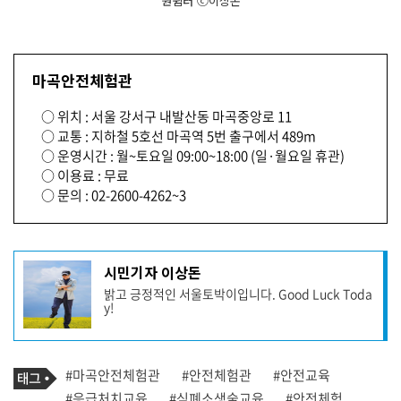
원쉼터 ⓒ이상돈
마곡안전체험관
○ 위치 : 서울 강서구 내발산동 마곡중앙로 11
○ 교통 : 지하철 5호선 마곡역 5번 출구에서 489m
○ 운영시간 : 월~토요일 09:00~18:00 (일·월요일 휴관)
○ 이용료 : 무료
○ 문의 : 02-2600-4262~3
기
시민기자 이상돈
사
밝고 긍정적인 서울토박이입니다. Good Luck Toda
작
y!
성
자
프
로
기
필
태
#마곡안전체험관
#안전체험관
#안전교육
사
그
관
#응급처치교육
#심폐소생술교육
#안전체험