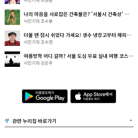
나의 마음을 사로잡은 건축물은? '서울시 건축상' 수
상작 공개!
시민기자 조수봉
더울 땐 잠시 쉬었다 가세요! 생수 냉장고부터 해피소
·무더위쉼터까지
시민기자 조수연
여름방학 어디 갈까? 서울 도심 무료 실내 여행 코스
추천
시민기자 김은주
다
A
운
p
로
p
드
S
하
t
기
o
관련 누리집 바로가기
G
r
o
e
o
에