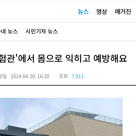
주
뉴스
영상
매거진
요
서
비
스
바
네 뉴스
시민기자 뉴스
로
가
기"
험관'에서 몸으로 익히고 예방해요
정일
2024.04.30. 16:20
조회
7,911