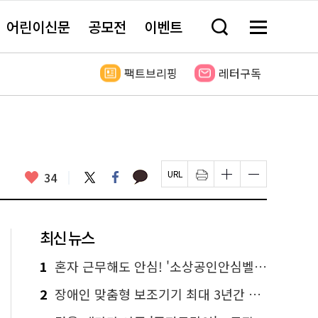
어린이신문
공모전
이벤트
검
메
색
뉴
창
전
열
체
팩트브리핑
레터구독
기
보
기
카
좋
트
페
34
페
인
글
글
카
위
이
아
이
쇄
자
자
오
터
스
요
지
하
크
크
톡
북
U
기
기
기
R
새
크
작
L
창
게
게
최신 뉴스
복
열
변
변
사
림
경
경
하
하
1
혼자 근무해도 안심! '소상공인안심벨' 신청하세요
기
기
2
장애인 맞춤형 보조기기 최대 3년간 무상 대여…삶의 질 높인다