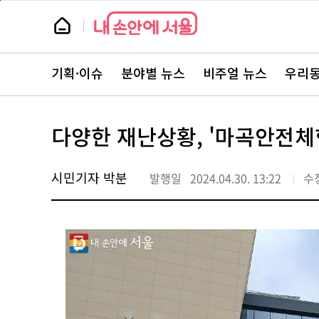
본
페
문
이
뉴
바
지
스
로
상
룸
가
단
뉴
기
으
스
로
기획·이슈
분야별 뉴스
비주얼 뉴스
우리동
주
이
요
동
서
비
스
다양한 재난상황, '마곡안전체
바
로
가
기
시민기자 박분
발행일
2024.04.30. 13:22
수