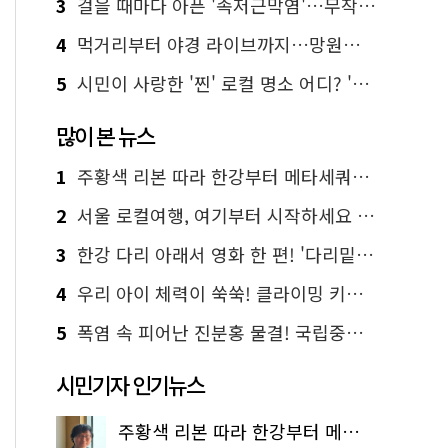
3
걸을 때마다 아픈 '족저근막염'…무작정 참지 말고 '이것' 해보세요!
4
먹거리부터 야경 라이브까지…망원한강공원 알짜 코스
5
시민이 사랑한 '찐' 로컬 명소 어디? '서울에디션25' 추천 코스
많이 본 뉴스
1
주황색 리본 따라 한강부터 메타세쿼이아 숲길까지…서울둘레길 15코스
2
서울 로컬여행, 여기부터 시작하세요 '서울에디션25'
3
한강 다리 아래서 영화 한 편! '다리밑 영화관' 무료 상영
4
우리 아이 체력이 쑥쑥! 클라이밍 키즈카페·어린이 체력장
5
폭염 속 피어난 진분홍 물결! 국립중앙박물관 배롱나무 명소
시민기자 인기뉴스
주황색 리본 따라 한강부터 메타세쿼이아 숲길까지…서울둘레길 15코스