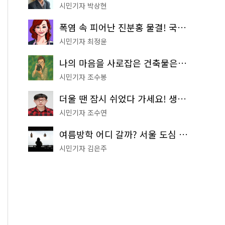
시민기자 박상현
폭염 속 피어난 진분홍 물결! 국립중앙박물관 배롱나무 명소
시민기자 최정윤
나의 마음을 사로잡은 건축물은? '서울시 건축상' 수상작 공개!
시민기자 조수봉
더울 땐 잠시 쉬었다 가세요! 생수 냉장고부터 해피소·무더위쉼터까지
시민기자 조수연
여름방학 어디 갈까? 서울 도심 무료 실내 여행 코스 추천
시민기자 김은주