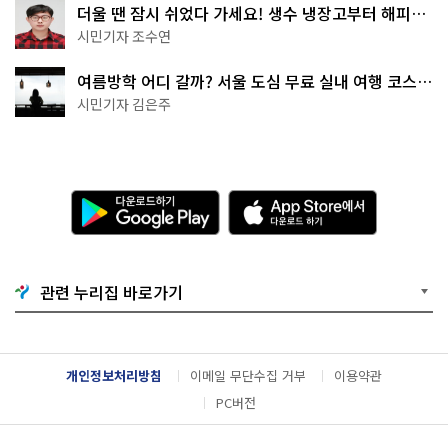
더울 땐 잠시 쉬었다 가세요! 생수 냉장고부터 해피소
·무더위쉼터까지
시민기자 조수연
여름방학 어디 갈까? 서울 도심 무료 실내 여행 코스
추천
시민기자 김은주
다
A
운
p
로
p
드
S
하
t
기
o
관련 누리집 바로가기
G
r
o
e
o
에
g
서
l
다
개인정보처리방침
이메일 무단수집 거부
이용약관
e
운
P
로
PC버전
l
드
a
하