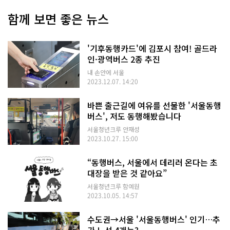
함께 보면 좋은 뉴스
'기후동행카드'에 김포시 참여! 골드라
인·광역버스 2종 추진
내 손안에 서울
2023.12.07. 14:20
바쁜 출근길에 여유를 선물한 '서울동행
버스', 저도 동행해봤습니다
서울청년크루 안재성
2023.10.27. 15:00
“동행버스, 서울에서 데리러 온다는 초
대장을 받은 것 같아요”
서울청년크루 함예원
2023.10.05. 14:57
수도권→서울 '서울동행버스' 인기…추