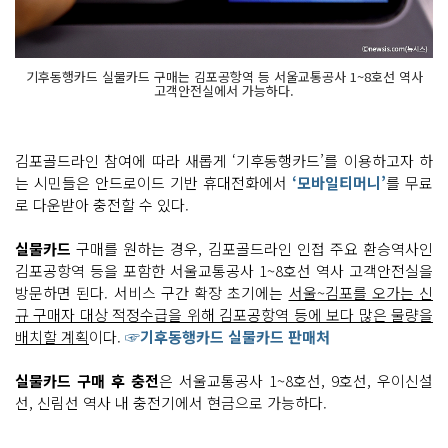
기후동행카드 실물카드 구매는 김포공항역 등 서울교통공사 1~8호선 역사
고객안전실에서 가능하다.
김포골드라인 참여에 따라 새롭게 ‘기후동행카드’를 이용하고자 하
는 시민들은 안드로이드 기반 휴대전화에서
‘모바일티머니’
를 무료
로 다운받아 충전할 수 있다.
실물카드
구매를 원하는 경우, 김포골드라인 인접 주요 환승역사인
김포공항역 등을 포함한 서울교통공사 1~8호선 역사 고객안전실을
방문하면 된다. 서비스 구간 확장 초기에는
서울~김포를 오가는 신
규 구매자 대상 적정수급을 위해 김포공항역 등에 보다 많은 물량을
배치할 계획
이다.
☞기후동행카드 실물카드 판매처
실물카드 구매 후 충전
은 서울교통공사 1~8호선, 9호선, 우이신설
선, 신림선 역사 내 충전기에서 현금으로 가능하다.