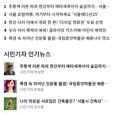
1
주황색 리본 따라 한강부터 메타세쿼이아 숲길까지…서울둘레길 15코스
2
서울 로컬여행, 여기부터 시작하세요 '서울에디션25'
3
한강 다리 아래서 영화 한 편! '다리밑 영화관' 무료 상영
4
우리 아이 체력이 쑥쑥! 클라이밍 키즈카페·어린이 체력장
5
폭염 속 피어난 진분홍 물결! 국립중앙박물관 배롱나무 명소
시민기자 인기뉴스
주황색 리본 따라 한강부터 메타세쿼이아 숲길까지…
서울둘레길 15코스
시민기자 박상현
폭염 속 피어난 진분홍 물결! 국립중앙박물관 배롱나
무 명소
시민기자 최정윤
나의 마음을 사로잡은 건축물은? '서울시 건축상' 수
상작 공개!
시민기자 조수봉