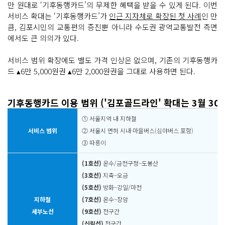
만 원대로 ‘기후동행카드’의 무제한 혜택을 받을 수 있게 된다. 이번
서비스 확대는 ‘기후동행카드’가
인근 지자체로 확장된 첫 사례
인 만
큼, 김포시민의 교통편의 증진뿐 아니라 수도권 광역교통발전 측면
에서도 큰 의의가 있다.
서비스 범위 확장에도 별도 가격 인상은 없으며, 기존의 기후동행카
드 ▴6만 5,000원권 ▴6만 2,000원권을 그대로 사용하면 된다.
기후동행카드 이용 범위 ('김포골드라인' 확대는 3월 30
① 서울지역 내 지하철
서비스 범위
② 서울시 면허 시내·마을버스(심야버스 포함)
③ 따릉이
(1호선)
온수/금천구청~도봉산
(3호선)
지축~오금
(5호선)
방화~강일/마천
지하철
(7호선)
온수~장암
세부노선
(9호선)
전구간
(신림선)
전구간