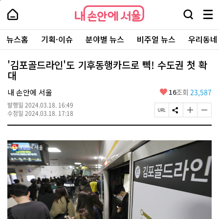
본
페
내
문
이
내
손
검
메
바
지
손
안
색
뉴
로
상
안
주
에
창
전
가
단
에
뉴스홈
기획·이슈
분야별 뉴스
비주얼 뉴스
우리동네
요
서
열
체
기
으
서
서
울
기
보
로
울
비
기
이
-
'김포골드라인'도 기후동행카드로 삑! 수도권 첫 확
스
동
서
대
바
울
로
시
가
좋
내 손안에 서울
16
조회
23,587
대
기
아
표
발행일
2024.03.18. 16:49
요
소
페
S
글
글
수정일
2024.03.18. 17:18
통
이
N
자
자
포
지
S
크
크
털
U
공
기
기
R
유
크
작
L
하
게
게
복
기
변
변
사
경
경
하
하
기
기