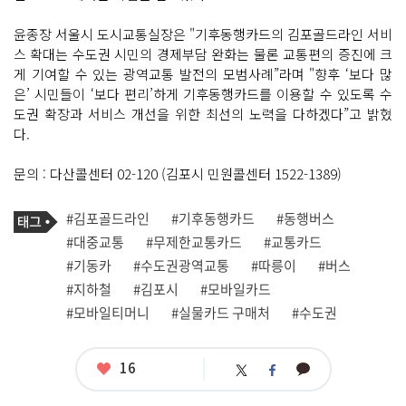
윤종장 서울시 도시교통실장은 "기후동행카드의 김포골드라인 서비
스 확대는 수도권 시민의 경제부담 완화는 물론 교통편의 증진에 크
게 기여할 수 있는 광역교통 발전의 모범사례”라며 "향후 ‘보다 많
은’ 시민들이 ‘보다 편리’하게 기후동행카드를 이용할 수 있도록 수
도권 확장과 서비스 개선을 위한 최선의 노력을 다하겠다”고 밝혔
다.
문의 : 다산콜센터 02-120 (김포시 민원콜센터 1522-1389)
기
태
#김포골드라인
#기후동행카드
#동행버스
사
그
관
#대중교통
#무제한교통카드
#교통카드
련
#기동카
#수도권광역교통
#따릉이
#버스
태
그
#지하철
#김포시
#모바일카드
#모바일티머니
#실물카드 구매처
#수도권
좋
16
카
트
페
아
카
위
이
요
오
터
스