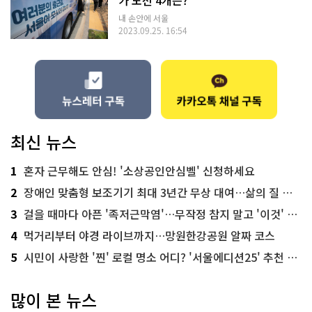
가 노선 4개는?
내 손안에 서울
2023.09.25. 16:54
최신 뉴스
1
혼자 근무해도 안심! '소상공인안심벨' 신청하세요
2
장애인 맞춤형 보조기기 최대 3년간 무상 대여…삶의 질 높인다
3
걸을 때마다 아픈 '족저근막염'…무작정 참지 말고 '이것' 해보세요!
4
먹거리부터 야경 라이브까지…망원한강공원 알짜 코스
5
시민이 사랑한 '찐' 로컬 명소 어디? '서울에디션25' 추천 코스
많이 본 뉴스