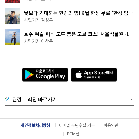
낮보다 기대되는 한강의 밤! 8월 한정 무료 '한강 밤
핑' 예약은?
시민기자 김성무
호수·예술·미식 모두 품은 도보 코스! 서울식물원~LG
아트센터~마곡테라스거리
시민기자 이상돈
다
A
운
p
로
p
드
S
하
t
기
o
관련 누리집 바로가기
G
r
o
e
o
에
g
서
l
다
개인정보처리방침
이메일 무단수집 거부
이용약관
e
운
P
로
PC버전
l
드