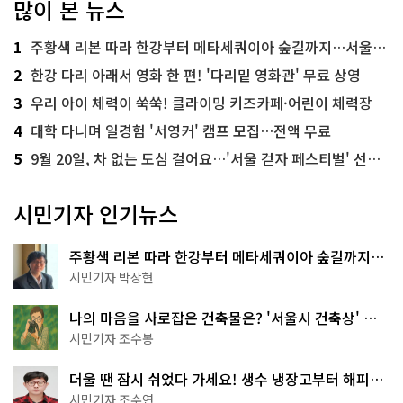
많이 본 뉴스
1
주황색 리본 따라 한강부터 메타세쿼이아 숲길까지…서울둘레길 15코스
2
한강 다리 아래서 영화 한 편! '다리밑 영화관' 무료 상영
3
우리 아이 체력이 쑥쑥! 클라이밍 키즈카페·어린이 체력장
4
대학 다니며 일경험 '서영커' 캠프 모집…전액 무료
5
9월 20일, 차 없는 도심 걸어요…'서울 걷자 페스티벌' 선착순 5천명
시민기자 인기뉴스
주황색 리본 따라 한강부터 메타세쿼이아 숲길까지…
서울둘레길 15코스
시민기자 박상현
나의 마음을 사로잡은 건축물은? '서울시 건축상' 수
상작 공개!
시민기자 조수봉
더울 땐 잠시 쉬었다 가세요! 생수 냉장고부터 해피소
·무더위쉼터까지
시민기자 조수연