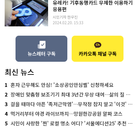
유레카! 기후동행카드 무제한 이용하기
응용편
시민기자 한우진
2024.02.20. 15:33
최신 뉴스
1
혼자 근무해도 안심! '소상공인안심벨' 신청하세요
2
장애인 맞춤형 보조기기 최대 3년간 무상 대여…삶의 질 높인다
3
걸을 때마다 아픈 '족저근막염'…무작정 참지 말고 '이것' 해보세요!
4
먹거리부터 야경 라이브까지…망원한강공원 알짜 코스
5
시민이 사랑한 '찐' 로컬 명소 어디? '서울에디션25' 추천 코스