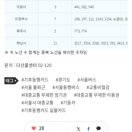
의왕시
3
441, 502, 540
의정부시
7
106, 107, 111, 1143, 1154, 노원02, 도봉
파주시
2
773, 774
하남시
11
3217, 3316, 3318, 3323, 333, 3413, 341,
※ 위 노선 수 합계는 중복 노선을 제외한 숫자임
문의 : 다산콜센터 02-120
기
태
#기후동행카드
#경기도
#서울버스
사
그
관
#서울 출퇴근
#서울동행버스
#교통비절감
련
#대중교통 무제한 정기권
#대중교통 무제한 이용권
태
그
#서울시 대중교통
#기동카
#기후동행카드 실물카드
좋
28
카
트
페