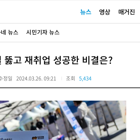
주
뉴스
영상
매거진
요
서
비
스
바
네 뉴스
시민기자 뉴스
로
가
기"
절 뚫고 재취업 성공한 비결은?
수정일
2024.03.26. 09:21
조회
5,434