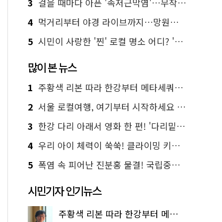
3
걸을 때마다 아픈 '족저근막염'…무작정 참지 말고 '이것' 해보세요!
4
먹거리부터 야경 라이브까지…망원한강공원 알짜 코스
5
시민이 사랑한 '찐' 로컬 명소 어디? '서울에디션25' 추천 코스
많이 본 뉴스
1
주황색 리본 따라 한강부터 메타세쿼이아 숲길까지…서울둘레길 15코스
2
서울 로컬여행, 여기부터 시작하세요 '서울에디션25'
3
한강 다리 아래서 영화 한 편! '다리밑 영화관' 무료 상영
4
우리 아이 체력이 쑥쑥! 클라이밍 키즈카페·어린이 체력장
5
폭염 속 피어난 진분홍 물결! 국립중앙박물관 배롱나무 명소
시민기자 인기뉴스
주황색 리본 따라 한강부터 메타세쿼이아 숲길까지…서울둘레길 15코스