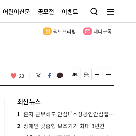
어린이신문
공모전
이벤트
검
메
색
뉴
창
전
열
체
팩트브리핑
레터구독
기
보
기
카
좋
트
페
22
페
인
글
글
카
위
이
아
이
쇄
자
자
오
터
스
요
지
하
크
크
톡
북
U
기
기
기
R
새
크
작
L
창
게
게
최신 뉴스
복
열
변
변
사
림
경
경
하
하
1
혼자 근무해도 안심! '소상공인안심벨' 신청하세요
기
기
2
장애인 맞춤형 보조기기 최대 3년간 무상 대여…삶의 질 높인다