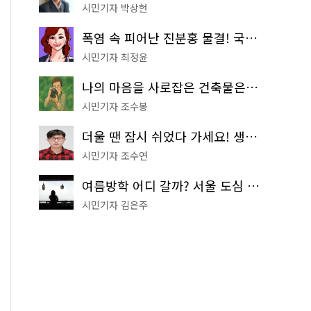
시민기자 박상현
폭염 속 피어난 진분홍 물결! 국립중앙박물관 배롱나무 명소
시민기자 최정윤
나의 마음을 사로잡은 건축물은? '서울시 건축상' 수상작 공개!
시민기자 조수봉
더울 땐 잠시 쉬었다 가세요! 생수 냉장고부터 해피소·무더위쉼터까지
시민기자 조수연
여름방학 어디 갈까? 서울 도심 무료 실내 여행 코스 추천
시민기자 김은주