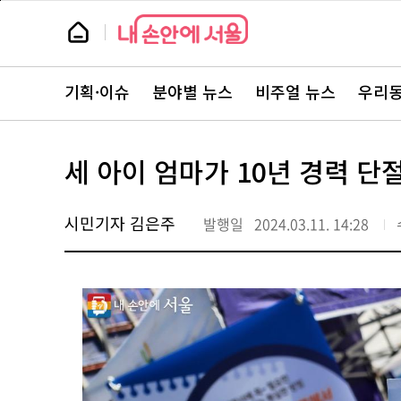
본
페
문
이
뉴
바
지
스
로
상
룸
가
단
뉴
기
으
스
로
기획·이슈
분야별 뉴스
비주얼 뉴스
우리동
주
이
요
동
서
비
스
세 아이 엄마가 10년 경력 단
바
로
가
기
시민기자 김은주
발행일
2024.03.11. 14:28