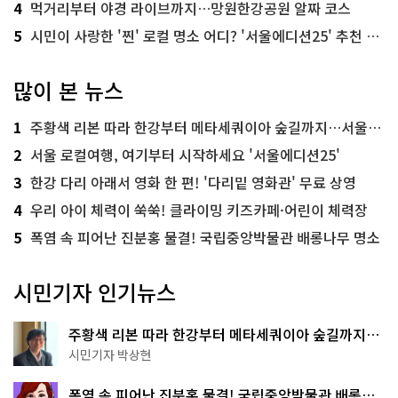
4
먹거리부터 야경 라이브까지…망원한강공원 알짜 코스
5
시민이 사랑한 '찐' 로컬 명소 어디? '서울에디션25' 추천 코스
많이 본 뉴스
1
주황색 리본 따라 한강부터 메타세쿼이아 숲길까지…서울둘레길 15코스
2
서울 로컬여행, 여기부터 시작하세요 '서울에디션25'
3
한강 다리 아래서 영화 한 편! '다리밑 영화관' 무료 상영
4
우리 아이 체력이 쑥쑥! 클라이밍 키즈카페·어린이 체력장
5
폭염 속 피어난 진분홍 물결! 국립중앙박물관 배롱나무 명소
시민기자 인기뉴스
주황색 리본 따라 한강부터 메타세쿼이아 숲길까지…
서울둘레길 15코스
시민기자 박상현
폭염 속 피어난 진분홍 물결! 국립중앙박물관 배롱나