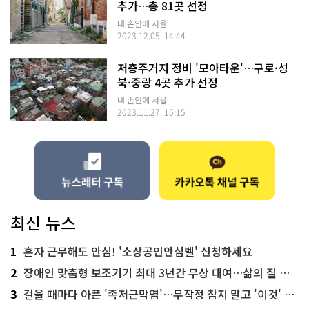
추가…총 81곳 선정
내 손안에 서울
2023.12.05. 14:44
저층주거지 정비 '모아타운'…구로·성
북·중랑 4곳 추가 선정
내 손안에 서울
2023.11.27. 15:15
최신 뉴스
1
혼자 근무해도 안심! '소상공인안심벨' 신청하세요
2
장애인 맞춤형 보조기기 최대 3년간 무상 대여…삶의 질 높인다
3
걸을 때마다 아픈 '족저근막염'…무작정 참지 말고 '이것' 해보세요!