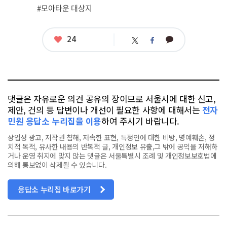
#모아타운 대상지
좋
24
카
트
페
아
카
위
이
요
오
터
스
톡
북
댓글은 자유로운 의견 공유의 장이므로 서울시에 대한 신고,
제안, 건의 등 답변이나 개선이 필요한 사항에 대해서는
전자
민원 응답소 누리집을 이용
하여 주시기 바랍니다.
상업성 광고, 저작권 침해, 저속한 표현, 특정인에 대한 비방, 명예훼손, 정
치적 목적, 유사한 내용의 반복적 글, 개인정보 유출,그 밖에 공익을 저해하
거나 운영 취지에 맞지 않는 댓글은 서울특별시 조례 및 개인정보보호법에
의해 통보없이 삭제될 수 있습니다.
응답소 누리집 바로가기