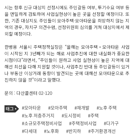
시는 향후 신규 대상지 선정시에도 주민갈등 여부, 투기수요 여부 등
을 면밀하게 검토하여 사업실현성이 높은 곳을 선정할 예정이다. 또
한, 기존 대상지도 주민들이 모아주택·모아타운을 희망하지 않는 지
역의 경우, 자치구 의견수렴, 선정위원회 심의를 거쳐 대상지에서 제
외할 예정이다.
한병용 서울시 주택정책실장은 “올해는 모아주택‧모아타운 사업
이 시작된 지 3년째가 되는 해로 사업추진에 대한 내실화가 중요한
시점이다”라면서, “주민들이 원하고 사업 실현성이 높은 지역에 대
해선 최선을 다해 지원할 것이나, 사업추진 반대 등 주민갈등이 있거
나 부동산 이상거래 동향이 발견되는 곳에 대해선 모아타운으로 추
진하지 않을 것”이라고 말했다.
문의 : 다산콜센터 02-120
기
태
#모아타운
#모아주택
#재개발
#노후 주택
사
그
관
#노후 저층주거지
#도시정비
#주택
련
#소규모주택정비사업
#주택정비사업
#다가구
태
그
#다세대
#노후화
#반지하
#주거환경개선