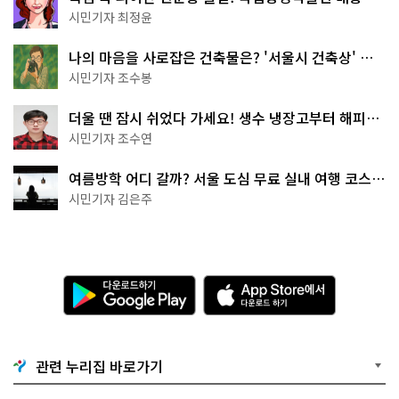
무 명소
시민기자 최정윤
나의 마음을 사로잡은 건축물은? '서울시 건축상' 수
상작 공개!
시민기자 조수봉
더울 땐 잠시 쉬었다 가세요! 생수 냉장고부터 해피소
·무더위쉼터까지
시민기자 조수연
여름방학 어디 갈까? 서울 도심 무료 실내 여행 코스
추천
시민기자 김은주
다
A
운
p
로
p
드
S
하
t
기
o
관련 누리집 바로가기
G
r
o
e