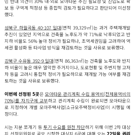
민 반대 의견이 30% 내·외로 모아타운 추진 필요성 및 진입도로 확
보 등 구역계 적정성 등 종합적 검토가 필요하다고 판단되어 미선정
했다.
성북구 하월곡동 40-107 일대
(면적 39,329㎡)는 과거 주택재개발
추진이 있었던 지역으로 건축물 노후도가 약 71%로 낙후되었고 반
지하 비율도 56% 높아 정비가 필요하나, 초역세권임을 고려하여 역
세권 활성화 등 타사업 방식을 재검토하는 것을 사유로 보류했다.
강북구 수유동 392-9 일대
(면적 86,363㎡)는 건축물 노후도와 반지
하 비율이 높은 매우 열악한 주거지이나, 도로현황 및 주변지형 고저
차 등을 고려시 통합적 정비가 필요하므로 재개발 가능 여부를 재검
토하는 것을 사유로 보류했다.
이번에 선정된 5곳
은
모아타운 관리계획 수립 용역비(전체용역비의
70%)를 자치구에 교부
하고 관리계획 수립이 완료되면 모아타운으
로 지정하여 개별 모아주택사업(소규모주택정비사업)이 시행될 예
정이다.
시는 지분 쪼개기 등
투기 수요를 원천 차단
하기 위해 이번 2차 대상
지 선정위원회로 공모 신청한 대상지 6곳에 대해 오는
22일을 권리