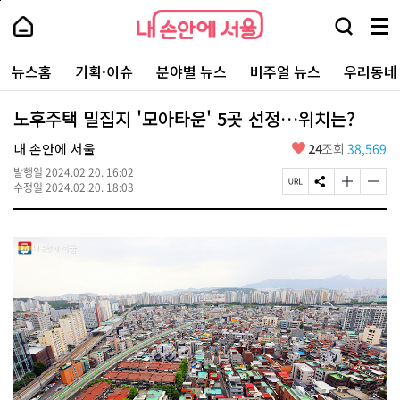
본
페
내
문
이
내
손
검
메
바
지
손
안
색
뉴
로
상
안
주
에
창
전
가
단
에
뉴스홈
기획·이슈
분야별 뉴스
비주얼 뉴스
우리동네
요
서
열
체
기
으
서
서
울
기
보
로
울
비
기
이
-
노후주택 밀집지 '모아타운' 5곳 선정…위치는?
스
동
서
바
울
좋
내 손안에 서울
24
조회
38,569
로
시
아
가
대
발행일
2024.02.20. 16:02
요
기
페
S
글
글
표
수정일
2024.02.20. 18:03
이
N
자
자
소
지
S
크
크
통
U
공
기
기
포
R
유
크
작
털
L
하
게
게
복
기
변
변
사
경
경
하
하
기
기