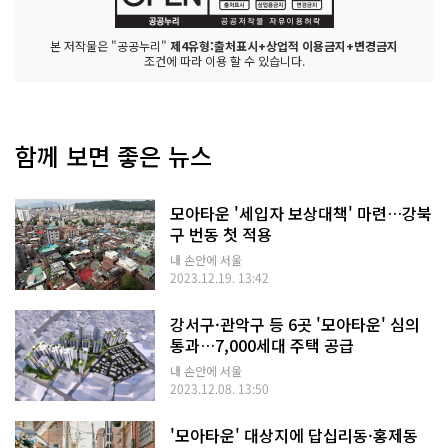
본 저작물은 "공공누리"
제4유형:출처표시+상업적 이용금지+변경금지
조건에 따라 이용 할 수 있습니다.
함께 보면 좋은 뉴스
모아타운 '세입자 보상대책' 마련…강북
구 번동 첫 적용
내 손안에 서울
2023.12.19. 13:42
강서구·관악구 등 6곳 '모아타운' 심의
통과…7,000세대 주택 공급
내 손안에 서울
2023.12.08. 13:50
'모아타운' 대상지에 답십리동·홍제동