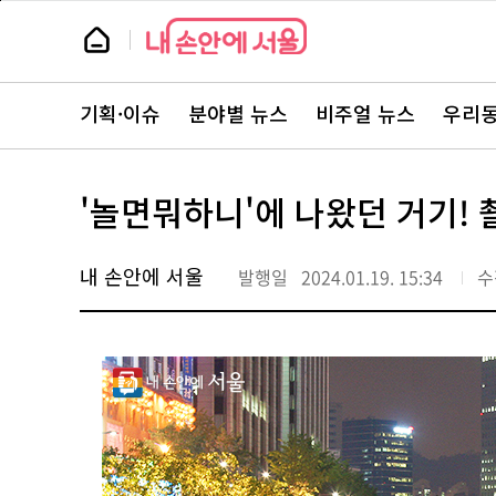
본
페
문
이
뉴
바
지
스
로
상
룸
가
단
뉴
기
으
스
로
기획·이슈
분야별 뉴스
비주얼 뉴스
우리동
주
이
요
동
서
비
스
'놀면뭐하니'에 나왔던 거기! 
바
로
가
기
내 손안에 서울
발행일
2024.01.19. 15:34
수