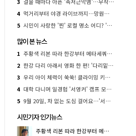
3
걸을 때마다 아픈 '족저근막염'…무작정 참지 말고 '이것' 해보세요!
4
먹거리부터 야경 라이브까지…망원한강공원 알짜 코스
5
시민이 사랑한 '찐' 로컬 명소 어디? '서울에디션25' 추천 코스
많이 본 뉴스
1
주황색 리본 따라 한강부터 메타세쿼이아 숲길까지…서울둘레길 15코스
2
한강 다리 아래서 영화 한 편! '다리밑 영화관' 무료 상영
3
우리 아이 체력이 쑥쑥! 클라이밍 키즈카페·어린이 체력장
4
대학 다니며 일경험 '서영커' 캠프 모집…전액 무료
5
9월 20일, 차 없는 도심 걸어요…'서울 걷자 페스티벌' 선착순 5천명
시민기자 인기뉴스
주황색 리본 따라 한강부터 메타세쿼이아 숲길까지…서울둘레길 15코스