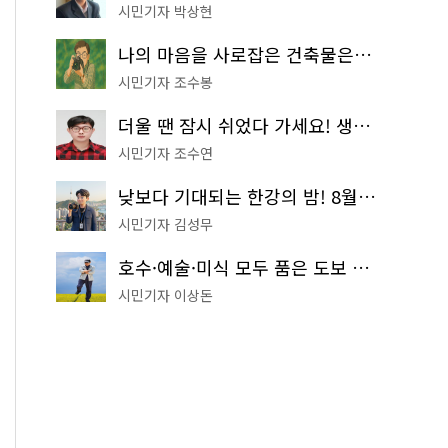
시민기자 박상현
나의 마음을 사로잡은 건축물은? '서울시 건축상' 수상작 공개!
시민기자 조수봉
더울 땐 잠시 쉬었다 가세요! 생수 냉장고부터 해피소·무더위쉼터까지
시민기자 조수연
낮보다 기대되는 한강의 밤! 8월 한정 무료 '한강 밤핑' 예약은?
시민기자 김성무
호수·예술·미식 모두 품은 도보 코스! 서울식물원~LG아트센터~마곡테라스거리
시민기자 이상돈