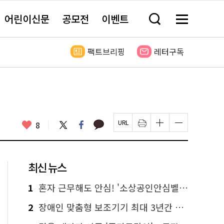
어린이신문
공모전
이벤트
검
메
색
뉴
창
전
열
체
팩트브리핑
레터구독
기
보
기
카
좋
트
페
8
페
인
글
글
카
위
이
아
이
쇄
자
자
오
터
스
요
지
하
크
크
톡
북
U
기
기
기
R
새
크
작
L
창
게
게
최신 뉴스
복
열
변
변
사
림
경
경
하
하
1
혼자 근무해도 안심! '소상공인안심벨' 신청하세요
기
기
2
장애인 맞춤형 보조기기 최대 3년간 무상 대여…삶의 질 높인다