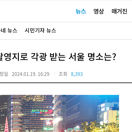
주
뉴스
영상
매거진
요
서
비
스
바
네 뉴스
시민기자 뉴스
로
가
기"
촬영지로 각광 받는 서울 명소는?
정일
2024.01.19. 16:29
조회
8,393