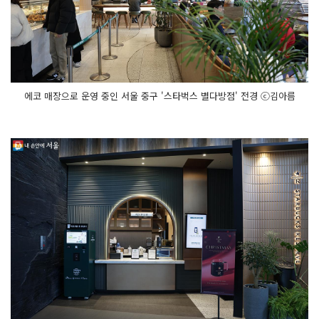
에코 매장으로 운영 중인 서울 중구 '스타벅스 별다방점' 전경 ⓒ김아름