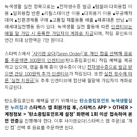
녹색생활 실천 항목으로는 ▴전자영수증 발급 ▴텀블러·다회용컵 이
용 ▴일회용컵 반환 ▴리필스테이션 이용 ▴다회용기 이용 ▴무공해차
대여 ▴친환경제품 구매 ▴고품질 재활용품 배출 ▴폐휴대폰 반납 ▴미
래세대실천행동 등이 있다. 녹색생활 실천 활동에 따른
인센티브는
매월 말 가입 시 등록한 가입자의 계좌로 지급
되며, 적립 포인트의
연간 최대 상한액은 7만 원이다.
스타벅스에서
'사이렌 오더(Siren Order)'로 개인 컵을 선택해 음료
를 주문하면 300원의 인센티브
(탄소중립포인트) 적립 혜택을 제공
하고 있으며, 앱을 통해 종이 영수증이 아닌
전자영수증으로 발급 받
으면 건당 100원씩 추가 인센티브
가 적립된다. 또한
실천 횟수에 따
른 ‘실천 지원금’
도 추후 인센티브에 합산돼 월말에 가입자의 계좌로
지급된다.
탄소중립포인트 혜택을 받기 위해서는
탄소중립포인트 녹색생활실
천 누리집
과
스타벅스 앱 회원가입 후, 스타벅스 APP > OTHER >
계정정보 > ’탄소중립포인트제 설정’ 화면에 1회 이상 접속하여 본
인 인증
을 진행해야 한다. 이후 사이렌오더(스타벅스 앱 주문)로 ‘개
인 컵’ 선택 후 음료를 주문하면 된다.