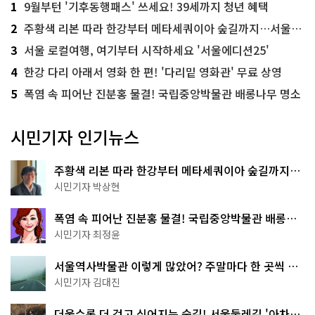
1
9월부턴 '기후동행패스' 쓰세요! 39세까지 청년 혜택
2
주황색 리본 따라 한강부터 메타세쿼이아 숲길까지…서울둘레길 15코스
3
서울 로컬여행, 여기부터 시작하세요 '서울에디션25'
4
한강 다리 아래서 영화 한 편! '다리밑 영화관' 무료 상영
5
폭염 속 피어난 진분홍 물결! 국립중앙박물관 배롱나무 명소
시민기자 인기뉴스
주황색 리본 따라 한강부터 메타세쿼이아 숲길까지…
서울둘레길 15코스
시민기자 박상현
폭염 속 피어난 진분홍 물결! 국립중앙박물관 배롱나
무 명소
시민기자 최정윤
서울역사박물관 이렇게 많았어? 주말마다 한 곳씩 떠
나는 역사 산책
시민기자 김대진
더울수록 더 걷고 싶어지는 숲길! 서울둘레길 '아차산