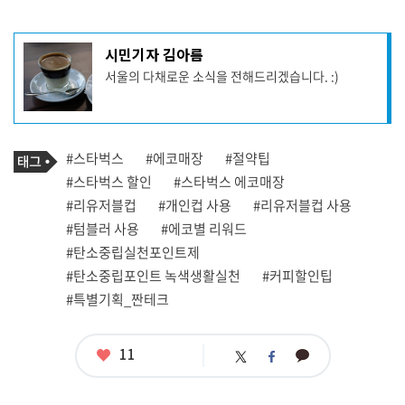
기
시민기자 김아름
사
서울의 다채로운 소식을 전해드리겠습니다. :)
작
성
자
프
로
기
필
태
#스타벅스
#에코매장
#절약팁
사
그
관
#스타벅스 할인
#스타벅스 에코매장
련
#리유저블컵
#개인컵 사용
#리유저블컵 사용
태
그
#텀블러 사용
#에코별 리워드
#탄소중립실천포인트제
#탄소중립포인트 녹색생활실천
#커피할인팁
#특별기획_짠테크
좋
11
카
트
페
아
카
위
이
요
오
터
스
톡
북