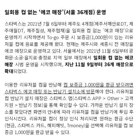
일회용 컵 없는 ‘에코 매장’(서울 36개점) 운영
스타벅스는 2021년 7월 6일부터 제주도 4개점(제주서해안로DT, 제
주애월DT, 제주칠성, 제주협재)을 일회용 컵 없는 '에코 매장'으로
운영하기 시작하면서 To-go 주문 시 보증금(1,000원)이 있는 리유
저블 컵에 음료를 제공해 왔다. 현재는 제주시와 세종시 전 매장을
에코 매장으로 운영하고 있다. 서울에서는 2021년 11월 6일부터 광
화문·소공·을지로·충정로 지역 일부 매장에서
일회용 컵 없는 에코
매장
시범 운영을 시작했으며,
지난 11월 9일부터 36개 매장으로
확대
되었다.
이용한 리유저블 컵을 반납해
컵 보증금 1,000원을 환급 받으려면
스타벅스 에코 매장 또는 반납기 설치소에 방문
해야 한다. 리유저블
컵 반납기 설치 매장은 스타벅스 앱(스타벅스 APP > Other > 고객
지원 > 반납기 정보)을 통해 확인할 수 있다. 가까운 반납기 설치 장
소를 찾았다면 화면의 안내에 따라 리유저블 컵을 반납기에 투입 후
인식시킨다. 리유저블 컵이 정상 인식 처리되면 원하는 환급 수단
(현금, 스타벅스 카드, 해피해빗, Tmoney)을 선택해 리유저블 컵 보
증금 1,000원을 환급 받을 수 있다.