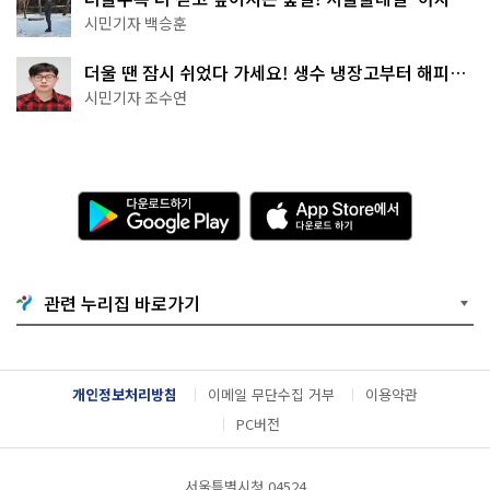
코스'
시민기자 백승훈
더울 땐 잠시 쉬었다 가세요! 생수 냉장고부터 해피소
·무더위쉼터까지
시민기자 조수연
다
A
운
p
로
p
드
S
하
t
기
o
관련 누리집 바로가기
G
r
o
e
o
에
g
서
l
다
개인정보처리방침
이메일 무단수집 거부
이용약관
e
운
P
로
PC버전
l
드
a
하
y
기
서울특별시청 04524