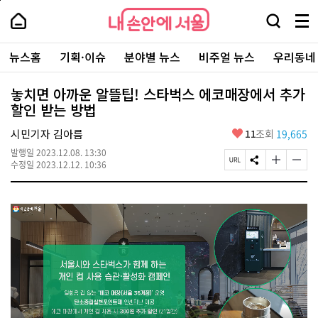
본
페
내
문
이
내
손
검
메
바
지
손
안
색
뉴
로
상
안
주
에
창
전
가
단
에
뉴스홈
기획·이슈
분야별 뉴스
비주얼 뉴스
우리동네
요
서
열
체
기
으
서
서
울
기
보
로
울
비
기
이
-
놓치면 아까운 알뜰팁! 스타벅스 에코매장에서 추가
스
동
서
할인 받는 방법
바
울
로
시
가
좋
시민기자 김아름
11
조회
19,665
대
기
아
표
발행일
2023.12.08. 13:30
요
소
페
S
글
글
수정일
2023.12.12. 10:36
통
이
N
자
자
포
지
S
크
크
털
U
공
기
기
R
유
크
작
L
하
게
게
복
기
변
변
사
경
경
하
하
기
기