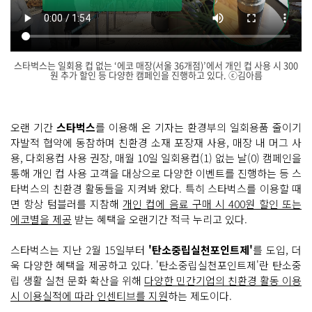
스타벅스는 일회용 컵 없는 ‘에코 매장(서울 36개점)’에서 개인 컵 사용 시 300
원 추가 할인 등 다양한 캠페인을 진행하고 있다. ⓒ김아름
닫
기
오랜 기간
스타벅스
를 이용해 온 기자는 환경부의 일회용품 줄이기
자발적 협약에 동참하며 친환경 소재 포장재 사용, 매장 내 머그 사
용, 다회용컵 사용 권장, 매월 10일 일회용컵(1) 없는 날(0) 캠페인을
통해 개인 컵 사용 고객을 대상으로 다양한 이벤트를 진행하는 등 스
타벅스의 친환경 활동들을 지켜봐 왔다. 특히 스타벅스를 이용할 때
면 항상 텀블러를 지참해
개인 컵에 음료 구매 시 400원 할인 또는
에코별을 제공
받는 혜택을 오랜기간 적극 누리고 있다.
스타벅스는 지난 2월 15일부터
'탄소중립실천포인트제'
를 도입, 더
욱 다양한 혜택을 제공하고 있다. '탄소중립실천포인트제'란 탄소중
립 생활 실천 문화 확산을 위해
다양한 민간기업의 친환경 활동 이용
시 이용실적에 따라 인센티브를 지원
하는 제도이다.