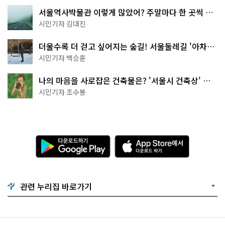
서울역사박물관 이렇게 많았어? 주말마다 한 곳씩 떠
나는 역사 산책
시민기자 김대진
더울수록 더 걷고 싶어지는 숲길! 서울둘레길 '아차산
코스'
시민기자 백승훈
나의 마음을 사로잡은 건축물은? '서울시 건축상' 수
상작 공개!
시민기자 조수봉
다
A
운
p
로
p
드
S
하
t
기
o
관련 누리집 바로가기
G
r
o
e
o
에
g
서
l
다