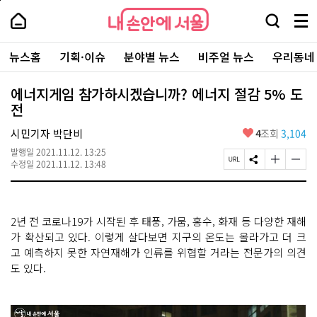
본
페
내
문
이
내
손
검
메
바
지
손
안
색
뉴
로
상
안
주
에
창
전
가
단
에
뉴스홈
기획·이슈
분야별 뉴스
비주얼 뉴스
우리동네
요
서
열
체
기
으
서
서
울
기
보
로
울
비
기
이
-
에너지게임 참가하시겠습니까? 에너지 절감 5% 도
스
동
서
전
바
울
로
시
가
좋
시민기자 박단비
4
조회
3,104
대
기
아
표
발행일
2021.11.12. 13:25
요
소
페
S
글
글
수정일
2021.11.12. 13:48
통
이
N
자
자
포
지
S
크
크
털
U
공
기
기
R
유
크
작
2년 전 코로나19가 시작된 후 태풍, 가뭄, 홍수, 화재 등 다양한 재해
L
하
게
게
복
기
변
변
가 확산되고 있다. 이렇게 살다보면 지구의 온도는 올라가고 더 크
사
경
경
고 예측하지 못한 자연재해가 인류를 위협할 거라는 전문가의 의견
하
하
도 있다.
기
기