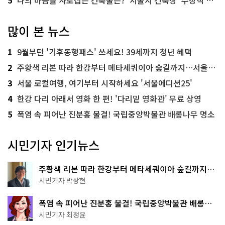
많이 본 뉴스
1
9월부턴 '기후동행패스' 쓰세요! 39세까지 청년 혜택
2
주황색 리본 따라 한강부터 메타세쿼이아 숲길까지…서울둘레길 15코스
3
서울 로컬여행, 여기부터 시작하세요 '서울에디션25'
4
한강 다리 아래서 영화 한 편! '다리밑 영화관' 무료 상영
5
폭염 속 피어난 진분홍 물결! 국립중앙박물관 배롱나무 명소
시민기자 인기뉴스
주황색 리본 따라 한강부터 메타세쿼이아 숲길까지…
서울둘레길 15코스
시민기자 박상현
폭염 속 피어난 진분홍 물결! 국립중앙박물관 배롱나
무 명소
시민기자 최정윤