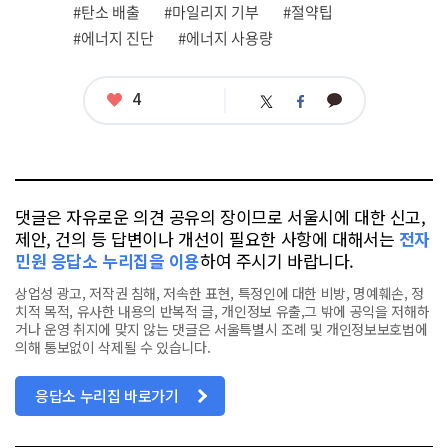
련
#탄소 배출
#마일리지 기부
#절약팁
태
그
#에너지 진단
#에너지 사용량
좋
4
카
트
페
아
카
위
이
요
오
터
스
톡
북
댓글은 자유로운 의견 공유의 장이므로 서울시에 대한 신고,
제안, 건의 등 답변이나 개선이 필요한 사항에 대해서는
전자
민원 응답소 누리집을 이용
하여 주시기 바랍니다.
상업성 광고, 저작권 침해, 저속한 표현, 특정인에 대한 비방, 명예훼손, 정
치적 목적, 유사한 내용의 반복적 글, 개인정보 유출,그 밖에 공익을 저해하
거나 운영 취지에 맞지 않는 댓글은 서울특별시 조례 및 개인정보보호법에
의해 통보없이 삭제될 수 있습니다.
응답소 누리집 바로가기