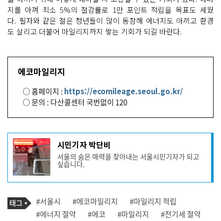
지를 아껴 최소 5%의 절감률로 1만 포인트 적립을 목표도 세웠
다. 필자와 같은 젊은 청년들이 많이 동참해 에너지도 아끼고 환경
도 살리고 더불어 마일리지까지 쌓는 기회가 되길 바란다.
에코마일리지
○ 홈페이지 :
https://ecomileage.seoul.go.kr/
○ 문의 : 다산콜센터 국번없이 120
기
시민기자 박단비
사
서울의 숨은 매력을 찾아내는 서울시민기자가 되고
작
싶습니다.
성
자
프
로
기
필
태
#서울시
#에코마일리지
#마일리지 적립
사
그
관
#에너지 절약
#에코
#마일리지
#전기세 절약