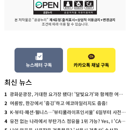
본 저작물은 "공공누리"
제4유형:출처표시+상업적 이용금지+변경금지
조건에 따라 이용 할 수 있습니다.
최신 뉴스
1
광화문광장, 거대한 요가장 됐다! '달빛요가'와 함께한 여름밤 힐링
2
여름밤, 한강에서 '줍깅'하고 에코마일리지도 줍줍!
3
K-뷰티·패션·웰니스…'뷰티풀라이프인서울' 6일부터 사전 예약
4
유전 없는 나라에서 부탄가스 점유율 1위 가능? Yes, I 'CAN'
5
나의 마음을 사로잡은 건축물은? '서울시 건축상' 수상작 공개!