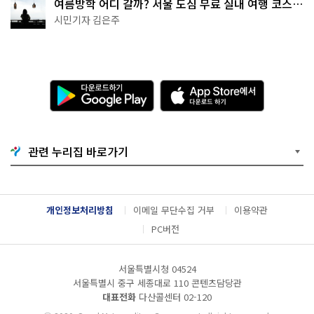
여름방학 어디 갈까? 서울 도심 무료 실내 여행 코스
추천
시민기자 김은주
다
A
운
p
로
p
드
S
하
t
기
o
관련 누리집 바로가기
G
r
o
e
o
에
g
서
l
다
개인정보처리방침
이메일 무단수집 거부
이용약관
e
운
P
로
PC버전
l
드
a
하
y
기
서울특별시청 04524
서울특별시 중구 세종대로 110 콘텐츠담당관
대표전화
다산콜센터
02-120