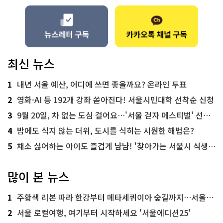
최신 뉴스
1
내년 서울 예산, 어디에 쓰면 좋을까요? 온라인 투표
2
영화·AI 등 192개 강좌 쏟아진다! 서울시민대학 선착순 신청
3
9월 20일, 차 없는 도심 걸어요…'서울 걷자 페스티벌' 선착순 5천명
4
밤에도 식지 않는 더위, 도시를 식히는 시원한 해법은?
5
채소 싫어하는 아이도 즐겁게 냠냠! '찾아가는 서울시 식생활 교육' 현장
많이 본 뉴스
1
주황색 리본 따라 한강부터 메타세쿼이아 숲길까지…서울둘레길 15코스
2
서울 로컬여행, 여기부터 시작하세요 '서울에디션25'