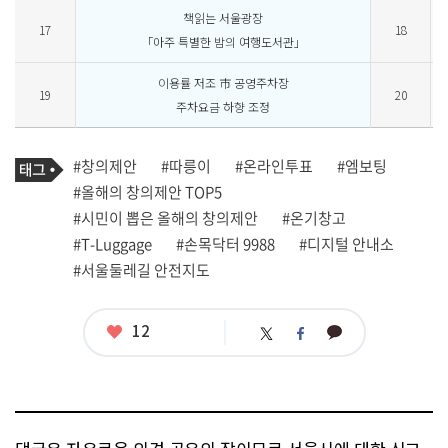
책읽는 서울광장
17
18
「아주 특별한 밤의 여행도서관」
이용률 저조 市 공영주차장
19
20
주차요금 하향 조정
기
태
#창의제안
#따릉이
#온라인투표
#엠보팅
사
그
관
#올해의 창의제안 TOP5
련
#시민이 뽑은 올해의 창의제안
#온기창고
태
그
#T-Luggage
#손목닥터 9988
#디지털 안내소
#서울둘레길 안전지도
좋
12
카
트
페
아
카
위
이
요
오
터
스
톡
북