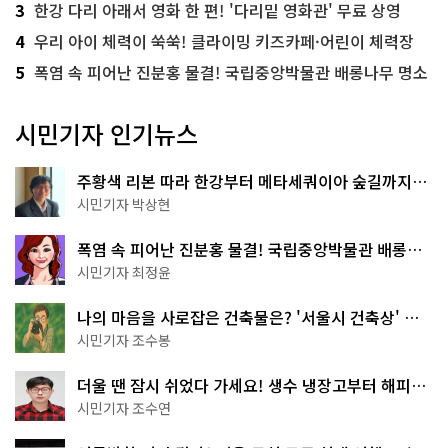
3
한강 다리 아래서 영화 한 편! '다리밑 영화관' 무료 상영
4
우리 아이 체력이 쑥쑥! 클라이밍 키즈카페·어린이 체력장
5
폭염 속 피어난 진분홍 물결! 국립중앙박물관 배롱나무 명소
시민기자 인기뉴스
주황색 리본 따라 한강부터 메타세쿼이아 숲길까지…
서울둘레길 15코스
시민기자 박상현
폭염 속 피어난 진분홍 물결! 국립중앙박물관 배롱나
무 명소
시민기자 최정윤
나의 마음을 사로잡은 건축물은? '서울시 건축상' 수
상작 공개!
시민기자 조수봉
더울 땐 잠시 쉬었다 가세요! 생수 냉장고부터 해피소
·무더위쉼터까지
시민기자 조수연