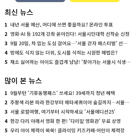
최신 뉴스
1
내년 서울 예산, 어디에 쓰면 좋을까요? 온라인 투표
2
영화·AI 등 192개 강좌 쏟아진다! 서울시민대학 선착순 신청
3
9월 20일, 차 없는 도심 걸어요…'서울 걷자 페스티벌' 선착순 5천명
4
밤에도 식지 않는 더위, 도시를 식히는 시원한 해법은?
5
채소 싫어하는 아이도 즐겁게 냠냠! '찾아가는 서울시 식생활 교육' 현장
많이 본 뉴스
1
9월부턴 '기후동행패스' 쓰세요! 39세까지 청년 혜택
2
주황색 리본 따라 한강부터 메타세쿼이아 숲길까지…서울둘레길 15코스
3
서울 로컬여행, 여기부터 시작하세요 '서울에디션25'
4
한강 다리 아래서 영화 한 편! '다리밑 영화관' 무료 상영
5
우리 아이 체력이 쑥쑥! 클라이밍 키즈카페·어린이 체력장