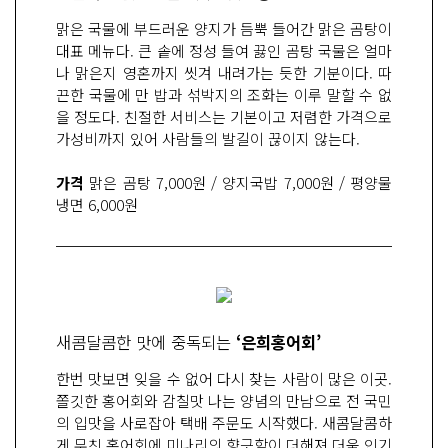
맑은 국물에 부드러운 양지가 듬뿍 들어간 맑은 곰탕이
대표 메뉴다. 큰 솥에 정성 들여 끓인 곰탕 국물은 얼마
나 맑은지 영혼까지 씻겨 내려가는 듯한 기분이다. 따
끈한 국물에 만 밥과 섞박지의 조화는 이루 말할 수 없
을 정도다. 친절한 서비스는 기본이고 저렴한 가격으로
가성비까지 있어 사람들의 발길이 끊이지 않는다.
가격
맑은 곰탕 7,000원 / 양지국밥 7,000원 / 평양물
냉면 6,000원
새콤달콤한 맛에 중독되는
‘은희홍어회’
한번 맛보면 잊을 수 없어 다시 찾는 사람이 많은 이곳.
쫄깃한 홍어회와 감칠맛 나는 양념의 만남으로 전 국민
의 입맛을 사로잡아 택배 주문도 시작했다. 새콤달콤하
게 무친 홍어회에 미나리의 향긋함이 더해져 더욱 인기