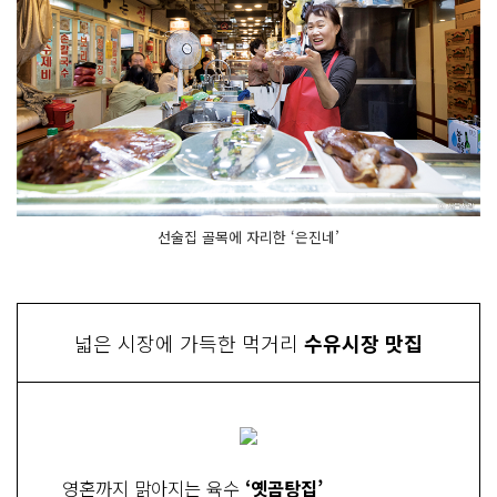
선술집 골목에 자리한 ‘은진네’
넓은 시장에 가득한 먹거리
수유시장 맛집
영혼까지 맑아지는 육수
‘옛곰탕집’