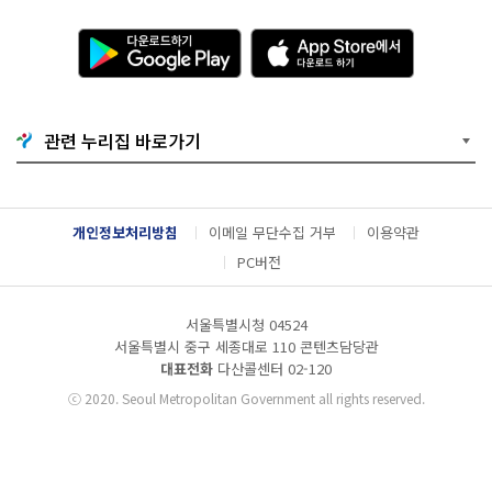
다
A
운
p
로
p
드
S
하
t
기
o
관련 누리집 바로가기
G
r
o
e
o
에
g
서
l
다
개인정보처리방침
이메일 무단수집 거부
이용약관
e
운
P
로
PC버전
l
드
a
하
y
기
서울특별시청 04524
서울특별시 중구 세종대로 110 콘텐츠담당관
대표전화
다산콜센터
02-120
ⓒ
2020. Seoul Metropolitan Government all rights reserved.