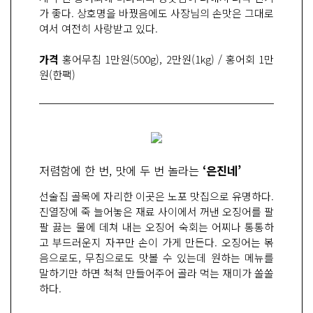
가 좋다. 상호명을 바꿨음에도 사장님의 손맛은 그대로
여서 여전히 사랑받고 있다.
가격
홍어무침 1만원(500g), 2만원(1kg) / 홍어회 1만
원(한팩)
저렴함에 한 번, 맛에 두 번 놀라는
‘은진네’
선술집 골목에 자리한 이곳은 노포 맛집으로 유명하다.
진열장에 죽 늘어놓은 재료 사이에서 꺼낸 오징어를 팔
팔 끓는 물에 데쳐 내는 오징어 숙회는 어찌나 통통하
고 부드러운지 자꾸만 손이 가게 만든다. 오징어는 볶
음으로도, 무침으로도 맛볼 수 있는데 원하는 메뉴를
말하기만 하면 척척 만들어주어 골라 먹는 재미가 쏠쏠
하다.