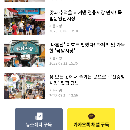
맛과 추억을 지켜낸 전통시장 만세! 독
립문영천시장
서울사랑
2023.10.06. 13:10
'나혼산' 지효도 반했다! 화제의 맛 가득
한 '금남시장'
서울사랑
2023.08.22. 15:35
장 보는 곳에서 즐기는 곳으로…'신중앙
시장' 맛집 탐방
서울사랑
2023.07.31. 13:59