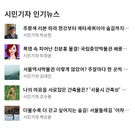
시민기자 인기뉴스
주황색 리본 따라 한강부터 메타세쿼이아 숲길까지…
서울둘레길 15코스
시민기자 박상현
폭염 속 피어난 진분홍 물결! 국립중앙박물관 배롱나
무 명소
시민기자 최정윤
서울역사박물관 이렇게 많았어? 주말마다 한 곳씩 떠
나는 역사 산책
시민기자 김대진
나의 마음을 사로잡은 건축물은? '서울시 건축상' 수
상작 공개!
시민기자 조수봉
더울수록 더 걷고 싶어지는 숲길! 서울둘레길 '아차산
코스'
시민기자 백승훈