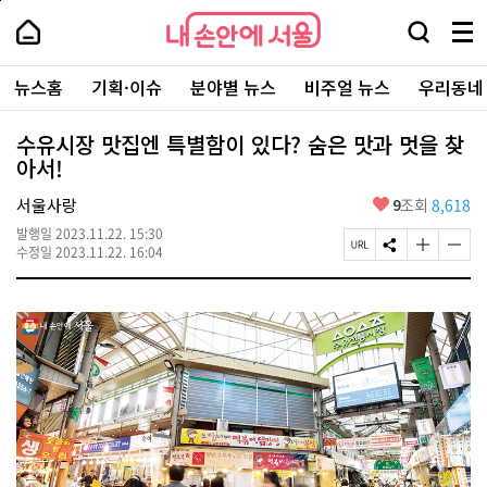
본
페
내
문
이
내
손
검
메
바
지
손
안
색
뉴
로
상
안
주
에
창
전
가
단
에
뉴스홈
기획·이슈
분야별 뉴스
비주얼 뉴스
우리동네
요
서
열
체
기
으
서
서
울
기
보
로
울
비
기
이
-
수유시장 맛집엔 특별함이 있다? 숨은 맛과 멋을 찾
스
동
서
아서!
바
울
로
시
가
좋
서울사랑
9
조회
8,618
대
기
아
표
발행일
2023.11.22. 15:30
요
소
페
S
글
글
수정일
2023.11.22. 16:04
통
이
N
자
자
포
지
S
크
크
털
U
공
기
기
R
유
크
작
L
하
게
게
복
기
변
변
사
경
경
하
하
기
기