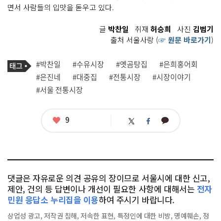
면서 사람들의 입맛을 돋우고 있다.
글
박찬일
취재
허승희
사진
김범기
출처 서울사랑 (
☞ 원문 바로가기
)
기
태
#박찬일
#수유시장
#옛곰탕집
#은희홍어회
사
그
관
#은진네
#대중집
#전통시장
#시장이야기
련
#서울 전통시장
태
그
좋
9
카
트
페
아
카
위
이
요
오
터
스
톡
북
댓글은 자유로운 의견 공유의 장이므로 서울시에 대한 신고,
제안, 건의 등 답변이나 개선이 필요한 사항에 대해서는
전자
민원 응답소 누리집을 이용
하여 주시기 바랍니다.
상업성 광고, 저작권 침해, 저속한 표현, 특정인에 대한 비방, 명예훼손, 정