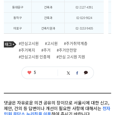
동대문구
건축과
02-2127-4391
동작구
건축과
02-820-9824
마포구
건축지원과
02-3153-9405
기
태
#안심고시원
#고시원
#주거취약계층
사
그
관
#주거복지
#주거
#주거안전망
련
#안심고시원 인증제
#안심 고시원 지원
태
그
좋
5
카
트
페
아
카
위
이
요
오
터
스
톡
북
댓글은 자유로운 의견 공유의 장이므로 서울시에 대한 신고,
제안, 건의 등 답변이나 개선이 필요한 사항에 대해서는
전자
민원 응답소 누리집을 이용
하여 주시기 바랍니다.