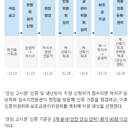
인증
금
최종
위원
보조
사업
현장
위원
관리
인증
회
금
공고
점검
회
위원
등록·
심의
지급
심의
회
관리
신청
심의
➜
➜
➜
➜
➜
➜
市
건축기
市 →
운영자
자치구,
市
市
획과,
市건축
자치구
→
관련
건축기
건축기
주택정
기획과
→
자치구
전문가
획과
획과
책과
운영자
(안심사
업팀)
~11.13.
~11.13.
~11.20.
~11.29.
~12.6.
~12.13.
~12.20.
‘안심 고시원’ 인증 및 냉난방비 지원 신청서가 접수되면 자치구 담
당자와 집수리전문관이 현장을 방문해 인증 기준을 점검하고, 이후
인증위원회와 보조금관리위원회를 개최해 지원 대상을 선정한다.
‘안심 고시원’ 인증 기준은
3개 분야(안전·안심·안락) 평가 90점 이상
이다.