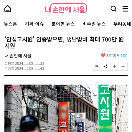
본
페
내
문
이
내
손
검
메
바
지
손
안
색
뉴
로
상
안
주
에
창
전
가
단
에
뉴스홈
기획·이슈
분야별 뉴스
비주얼 뉴스
우리동네
요
서
열
체
기
으
서
서
울
기
보
로
울
비
기
이
-
'안심고시원' 인증받으면, 냉난방비 최대 700만 원
스
동
서
지원
바
울
로
시
가
좋
내 손안에 서울
5
조회
5,100
대
기
아
표
발행일
2024.11.08. 11:33
요
소
페
S
글
글
수정일
2024.11.08. 11:43
통
이
N
자
자
포
지
S
크
크
털
U
공
기
기
R
유
크
작
L
하
게
게
복
기
변
변
사
경
경
하
하
기
기