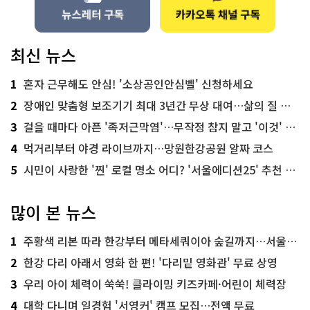
최신 뉴스
1
혼자 근무해도 안심! '소상공인안심벨' 신청하세요
2
장애인 맞춤형 보조기기 최대 3년간 무상 대여…삶의 질 높인다
3
걸을 때마다 아픈 '족저근막염'…무작정 참지 말고 '이것' 해보세요!
4
먹거리부터 야경 라이브까지…망원한강공원 알짜 코스
5
시민이 사랑한 '찐' 로컬 명소 어디? '서울에디션25' 추천 코스
많이 본 뉴스
1
주황색 리본 따라 한강부터 메타세쿼이아 숲길까지…서울둘레길 15코스
2
한강 다리 아래서 영화 한 편! '다리밑 영화관' 무료 상영
3
우리 아이 체력이 쑥쑥! 클라이밍 키즈카페·어린이 체력장
4
대학 다니며 일경험 '서영커' 캠프 모집…전액 무료