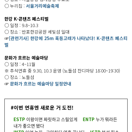
○ 누리집 :
서울거리예술축제
한강 K-콘텐츠 페스티벌
○ 일정 : 9.8~10.3
○ 장소 : 반포한강공원 세빛섬 일대
☞
[관련기사] 한강에 25m 혹등고래가 나타났다! K-콘텐츠 페스티
벌
문화가 흐르는 예술마당
○ 일정 : 4~11월
※ 추석연휴 중 9.30, 10.3 운영 (노들섬 잔디마당 18:00~19:30)
○ 장소 : 노들섬
☞
문화가 흐르는 예술마당 일정안내
#이번 연휴엔 새로운 거 도전!
ESTP
이왕이면 짜릿하고 스릴있게
ENTP
누가 뭐라든
내가 좋으면 됐다