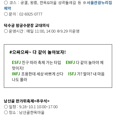
○ 코스 : 궁궐, 왕릉, 한옥&마을 성곽둘레길 등 ※
서울관광누리집
예약
○ 문의 : 02-6925-0777
덕수궁 왕궁수문장 교대의식
○ 운영시간 : 매일 11:00, 14:00 ※9.29 미운영
#으쌰으쌰~ 다 같이 놀아보자!
ESFJ
친구 따라 축제 가는 타입
ENFJ
다 같이 놀아야 제
맛이지!
INFJ
조용한데 세상 바쁘게 산다
ISFJ
가? 말아? 내 마음
나도 몰라
남산골 한가위축제<추우석>
○ 일정 : 9.28~10.1 10:00~17:00
○ 장소 : 남산골한옥마을