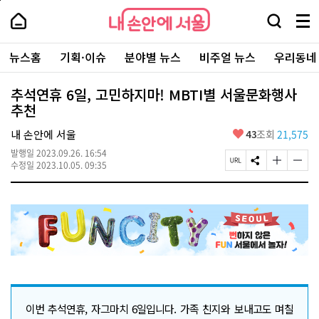
본
페
내
문
이
내
손
검
메
바
지
손
안
색
뉴
로
상
안
주
에
창
전
가
단
에
뉴스홈
기획·이슈
분야별 뉴스
비주얼 뉴스
우리동네
요
서
열
체
기
으
서
서
울
기
보
로
울
비
기
이
-
추석연휴 6일, 고민하지마! MBTI별 서울문화행사
스
동
서
추천
바
울
로
시
가
좋
내 손안에 서울
43
조회
21,575
대
기
아
표
발행일
2023.09.26. 16:54
요
소
페
S
글
글
수정일
2023.10.05. 09:35
통
이
N
자
자
포
지
S
크
크
털
U
공
기
기
R
유
크
작
L
하
게
게
복
기
변
변
사
경
경
하
하
기
기
이번 추석연휴, 자그마치 6일입니다. 가족 친지와 보내고도 며칠