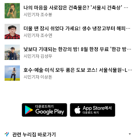
나의 마음을 사로잡은 건축물은? '서울시 건축상' 수
상작 공개!
시민기자 조수봉
더울 땐 잠시 쉬었다 가세요! 생수 냉장고부터 해피소
·무더위쉼터까지
시민기자 조수연
낮보다 기대되는 한강의 밤! 8월 한정 무료 '한강 밤
핑' 예약은?
시민기자 김성무
호수·예술·미식 모두 품은 도보 코스! 서울식물원~LG
아트센터~마곡테라스거리
시민기자 이상돈
다
A
운
p
로
p
드
S
하
t
기
o
관련 누리집 바로가기
G
r