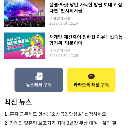
설렘·짜릿·낭만 가득한 밤을 보내고 싶
다면 '펀시티서울'
내 손안에 서울
2023.08.14. 15:14
재개발·재건축이 빨라진 이유! '신속통
합기획' 덕분이야
내 손안에 서울
2023.07.27. 17:20
최신 뉴스
1
혼자 근무해도 안심! '소상공인안심벨' 신청하세요
2
장애인 맞춤형 보조기기 최대 3년간 무상 대여…삶의 질 높인다