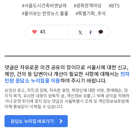
#서울도시건축비엔날레
#광화문책마당
#BTS
#훑어보는 한컷뉴스 훑훑
#특별기획_추석
좋
43
카
트
페
아
카
위
이
요
오
터
스
톡
북
댓글은 자유로운 의견 공유의 장이므로 서울시에 대한 신고,
제안, 건의 등 답변이나 개선이 필요한 사항에 대해서는
전자
민원 응답소 누리집을 이용
하여 주시기 바랍니다.
상업성 광고, 저작권 침해, 저속한 표현, 특정인에 대한 비방, 명예훼손, 정
치적 목적, 유사한 내용의 반복적 글, 개인정보 유출,그 밖에 공익을 저해하
거나 운영 취지에 맞지 않는 댓글은 서울특별시 조례 및 개인정보보호법에
의해 통보없이 삭제될 수 있습니다.
응답소 누리집 바로가기