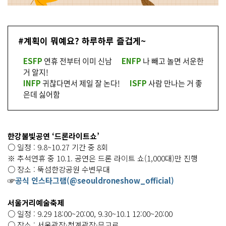
#계획이 뭐예요? 하루하루 즐겁게~
ESFP
연휴 전부터 이미 신남
ENFP
나 빼고 놀면 서운한
거 알지!
INFP
귀찮다면서 제일 잘 논다!
ISFP
사람 만나는 거 좋
은데 싫어함
한강불빛공연 ‘드론라이트쇼’
○ 일정 : 9.8~10.27 기간 중 8회
※ 추석연휴 중 10.1. 공연은 드론 라이트 쇼(1,000대)만 진행
○ 장소 : 뚝섬한강공원 수변무대
☞
공식 인스타그램(@seouldroneshow_official)
서울거리예술축제
○ 일정 : 9.29 18:00~20:00, 9.30~10.1 12:00~20:00
○ 장소 : 서울광장·청계광장·무교로