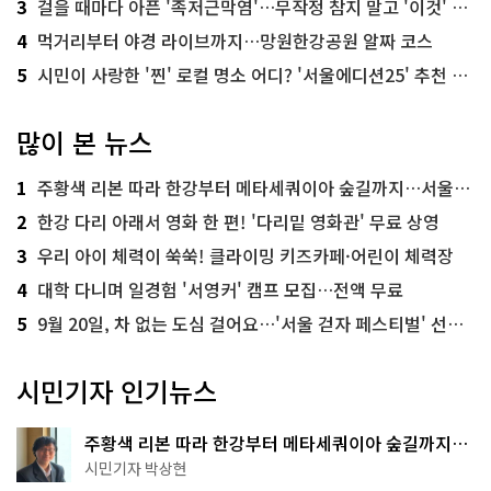
3
걸을 때마다 아픈 '족저근막염'…무작정 참지 말고 '이것' 해보세요!
4
먹거리부터 야경 라이브까지…망원한강공원 알짜 코스
5
시민이 사랑한 '찐' 로컬 명소 어디? '서울에디션25' 추천 코스
많이 본 뉴스
1
주황색 리본 따라 한강부터 메타세쿼이아 숲길까지…서울둘레길 15코스
2
한강 다리 아래서 영화 한 편! '다리밑 영화관' 무료 상영
3
우리 아이 체력이 쑥쑥! 클라이밍 키즈카페·어린이 체력장
4
대학 다니며 일경험 '서영커' 캠프 모집…전액 무료
5
9월 20일, 차 없는 도심 걸어요…'서울 걷자 페스티벌' 선착순 5천명
시민기자 인기뉴스
주황색 리본 따라 한강부터 메타세쿼이아 숲길까지…
서울둘레길 15코스
시민기자 박상현