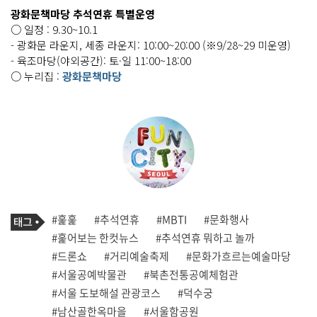
광화문책마당 추석연휴 특별운영
○ 일정 : 9.30~10.1
- 광화문 라운지, 세종 라운지: 10:00~20:00 (※9/28~29 미운영)
- 육조마당(야외공간): 토·일 11:00~18:00
○ 누리집 :
광화문책마당
기
태
#훑훑
#추석연휴
#MBTI
#문화행사
사
그
관
#훑어보는 한컷뉴스
#추석연휴 뭐하고 놀까
련
#드론쇼
#거리예술축제
#문화가흐르는예술마당
태
그
#서울공예박물관
#북촌전통공예체험관
#서울 도보해설 관광코스
#덕수궁
#남산골한옥마을
#서울함공원