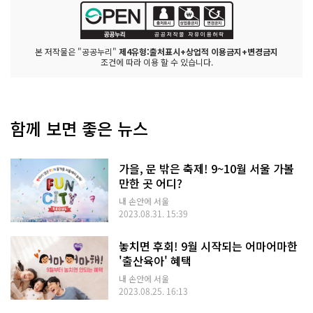
본 저작물은 "공공누리"
제4유형:출처표시+상업적 이용금지+변경금지
조건에 따라 이용 할 수 있습니다.
함께 보면 좋은 뉴스
가을, 문 밖은 축제! 9~10월 서울 가볼
만한 곳 어디?
내 손안에 서울
2023.08.31. 15:39
놓치면 후회! 9월 시작되는 어마어마한
'출산육아' 혜택
내 손안에 서울
2023.08.25. 16:13