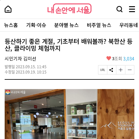
본
페
내
문
이
내
손
검
메
바
지
손
안
색
뉴
로
상
안
주
에
창
전
가
단
에
뉴스홈
기획·이슈
분야별 뉴스
비주얼 뉴스
우리동네
요
서
열
체
기
으
서
서
울
기
보
로
울
비
기
이
-
등산하기 좋은 계절, 기초부터 배워볼까? 북한산 등
스
동
서
산, 클라이밍 체험까지
바
울
로
시
가
좋
시민기자 김미선
3
조회
3,034
대
기
아
표
발행일
2023.09.15. 11:45
요
소
페
S
글
글
수정일
2023.09.19. 10:15
통
이
N
자
자
포
지
S
크
크
털
U
공
기
기
R
유
크
작
L
하
게
게
복
기
변
변
사
경
경
하
하
기
기