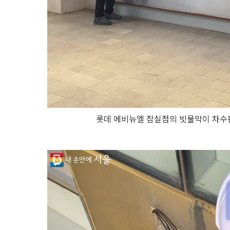
롯데 에비뉴엘 잠실점의 빗물막이 차수판