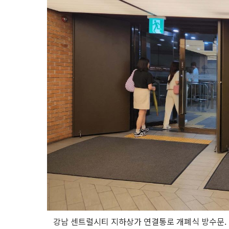
강남 센트럴시티 지하상가 연결통로 개폐식 방수문. 