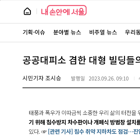
본
페
문
이
뉴
바
지
스
로
상
룸
가
단
뉴
기
으
스
로
기획·이슈
분야별 뉴스
비주얼 뉴스
우리동
주
이
요
동
서
비
스
공공대피소 겸한 대형 빌딩들의
바
로
가
기
시민기자 조시승
발행일
2023.09.26. 09:10
태풍과 폭우가 이따금씩 소중한 우리 삶의 터전을
기 위해 침수방지 차수판이나 개폐식 방범창 설치
있다. ☞
[관련 기사] 침수 취약 지하차도 점검…진