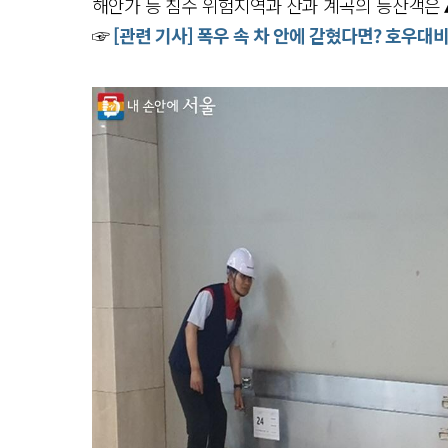
해안가 등 침수 위험지역과 산과 계곡의 등산객은
☞
[관련 기사] 폭우 속 차 안에 갇혔다면? 호우대