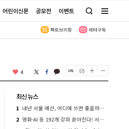
어린이신문
공모전
이벤트
검
메
색
뉴
창
전
열
체
팩트브리핑
레터구독
기
보
기
카
좋
트
페
4
페
인
글
글
카
위
이
아
이
쇄
자
자
오
터
스
요
지
하
크
크
톡
북
U
기
기
기
R
새
크
작
L
창
게
게
최신 뉴스
복
열
변
변
사
림
경
경
하
하
1
내년 서울 예산, 어디에 쓰면 좋을까요? 온라인 투표
기
기
2
영화·AI 등 192개 강좌 쏟아진다! 서울시민대학 선착순 신청