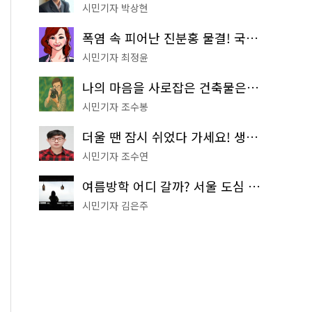
시민기자 박상현
폭염 속 피어난 진분홍 물결! 국립중앙박물관 배롱나무 명소
시민기자 최정윤
나의 마음을 사로잡은 건축물은? '서울시 건축상' 수상작 공개!
시민기자 조수봉
더울 땐 잠시 쉬었다 가세요! 생수 냉장고부터 해피소·무더위쉼터까지
시민기자 조수연
여름방학 어디 갈까? 서울 도심 무료 실내 여행 코스 추천
시민기자 김은주