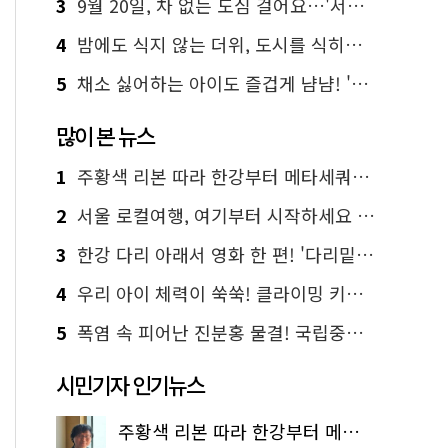
3
9월 20일, 차 없는 도심 걸어요…'서울 걷자 페스티벌' 선착순 5천명
4
밤에도 식지 않는 더위, 도시를 식히는 시원한 해법은?
5
채소 싫어하는 아이도 즐겁게 냠냠! '찾아가는 서울시 식생활 교육' 현장
많이 본 뉴스
1
주황색 리본 따라 한강부터 메타세쿼이아 숲길까지…서울둘레길 15코스
2
서울 로컬여행, 여기부터 시작하세요 '서울에디션25'
3
한강 다리 아래서 영화 한 편! '다리밑 영화관' 무료 상영
4
우리 아이 체력이 쑥쑥! 클라이밍 키즈카페·어린이 체력장
5
폭염 속 피어난 진분홍 물결! 국립중앙박물관 배롱나무 명소
시민기자 인기뉴스
주황색 리본 따라 한강부터 메타세쿼이아 숲길까지…서울둘레길 15코스