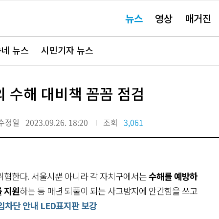
주
뉴스
영상
매거진
요
서
비
스
바
네 뉴스
시민기자 뉴스
로
가
기"
 수해 대비책 꼼꼼 점검
수정일
2023.09.26. 18:20
조회
3,061
 위협한다. 서울시뿐 아니라 각 자치구에서는
수해를 예방하
를 지원
하는 등 매년 되풀이 되는 사고방지에 안간힘을 쓰고
입차단 안내 LED표지판 보강