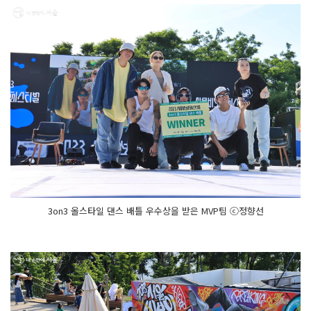
3on3 올스타일 댄스 배틀 우수상을 받은 MVP팀 ⓒ정향선