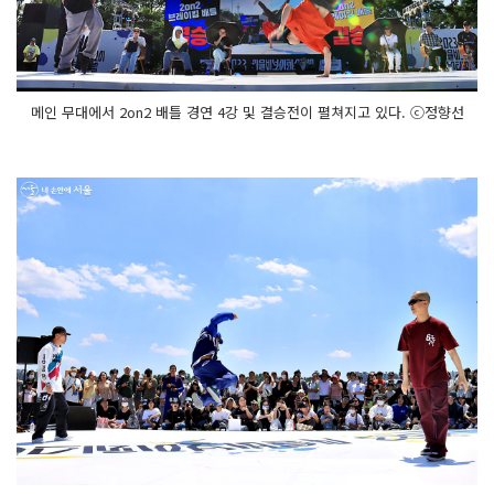
메인 무대에서 2on2 배틀 경연 4강 및 결승전이 펼쳐지고 있다. ⓒ정향선