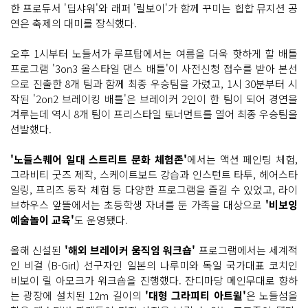
한 프로듀서 '딥샤워'와 래퍼 '릴보이'가 함께 꾸미는 힙합 뮤지션 공
연은 축제의 대미를 장식했다.
오후 1시부터 노들서가 루프탑에서는 여름을 더욱 핫하게 할 배틀
프로그램 '3on3 올스타일 댄스 배틀'이 사전신청 접수를 받아 본선
으로 진출한 8개 팀과 함께 최종 우승팀을 가렸고, 1시 30분부터 시
작된 '2on2 브레이킹 배틀'은 브레이커 2인이 한 팀이 되어 경연을
겨루는데 역시 8개 팀이 프리스타일 토너먼트를 열어 최종 우승팀을
선발했다.
'노들스퀘어 일대 스트리트 문화 체험존'
에서는 액션 페인팅 체험,
그라비티 굿즈 제작, 스케이트보드 강습과 인스턴트 타투, 헤어스타
일링, 프리즈 동작 체험 등 다양한 프로그램을 즐길 수 있었고, 라이
브하우스 앞뜰에서는 초등학생 자녀를 둔 가족을 대상으로
'비보잉
예술놀이 교육'
도 운영됐다.
올해 신설된
'해외 브레이커 움직임 워크숍'
프로그램에서는 세계적
인 비걸 (B-Girl) 선구자인 일본의 나루미와 독일 국가대표 코치인
비보이 릴 아모크가 워크숍을 진행했다. 잔디마당 메인무대로 향하
는 광장에 설치된 12m 길이의
'대형 그라피티 아트윌'
은 노들섬을