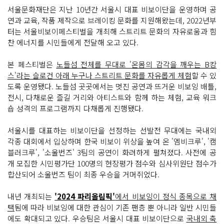
서울문화재단은 지난 10년간 서울시 대표 비보이단을 운영하며 공
연과 교육, 작품 제작으로 브레이킹 문화를 지원해왔는데, 2022년부
터는 서울비보이페스티벌을 개최해 스트리트 문화의 자유로움과 힘
찬 에너지를 시민들에게 전달해 오고 있다.
본 페스티벌은
노들섬 전체를 무대로 '온몸의 감각을 깨우는 B캉
스'라는 슬로건 아래 누구나 스트리트 문화를 자유롭게 체험
할 수 있
도록 운영됐다. 노들섬 곳곳에서는 멋진 공연과 뜨거운 비보잉 배틀,
전시, 다채로운 즐길 거리와 아티스트와 함께 하는 체험, 교육 워크
숍 성격의 프로그램까지 다채롭게 진행됐다.
서울시를 대표하는 비보이단을 선정하는 선발전 무대에는 국내외
각종 대회에서 입상하며 한국 비보이 위상을 높여 온 '엠비크루', '캠
블러크루', '소울번즈' 3팀의 공연이 화려하게 펼쳐졌다. 사전에 공
개 모집한 시민평가단 100명의 현장평가 점수와 심사위원단 점수가
합산되어 소울번즈 팀이 최종 우승을 거머쥐었다.
내년 개최되는
'2024 파리올림픽'
에서 비보잉이 정식 종목으로 채
택
됨에 따라 비보잉에 대한 관심이 기존 팬층 뿐 아니라 일반 시민들
에도 확대되고 있다. 우승팀은 서울시 대표 비보이단으로
국내외 축