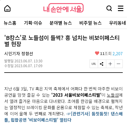
본
페
내
문
이
내
손
검
메
바
지
손
안
색
뉴
로
상
안
주
에
창
전
가
단
에
뉴스홈
기획·이슈
분야별 뉴스
비주얼 뉴스
우리동네
요
서
열
체
기
으
서
서
울
기
보
로
울
비
기
이
-
'B캉스'로 노들섬이 들썩? 흥 넘치는 비보이페스티
스
동
서
벌 현장
바
울
로
시
가
좋
시민기자 정향선
11
조회
2,207
대
기
아
표
발행일
2023.06.07. 13:30
요
소
페
S
글
글
수정일
2023.06.07. 17:09
통
이
N
자
자
포
지
S
크
크
털
U
공
기
기
R
유
크
작
지난 6월 3일, TV 혹은 지역 축제에서 어쩌다 한 번씩 마주한 비보이
L
하
게
게
복
기
변
변
공연을 맘껏 즐길 수 있는
'2023 서울비보이페스티벌'
이
노들섬
에
사
경
경
서 열려 즐거운 마음으로 다녀왔다. 초여름 한강을 배경으로 펼쳐지
하
하
는 열정적인 브레이킹 문화를 온몸으로 체험할 수 있는 축제로, 작년
기
기
에 이어 올해 두 번째로 개최됐다.
☞[관련기사] 둠칫둠칫! 댄스배
틀, 힙합공연 '비보이페스티벌' 열린다