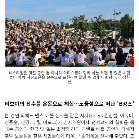
페스티벌은 멋진 공연 뿐 아니라 아티스트와 함께 하는 체험 등 많은 시민
들이 함께 자유로움을 온몸으로 표현하며 즐길 수 있게 마련됐다. ⓒ정향
선
비보이의 진수를 온몸으로 체험…노들섬으로 떠난 'B캉스'
본 경연 외에도 댄스 배틀 심사를 맡은 저지(judge; 김진설, 아유미,
신종훈, 천경배, 릴 아모크)가 심사위원이자 댄서로서의 실력을 뽐
내는 공연과 한국 및 일본 초청팀 간의 이벤트 배틀 공연이 더해져
주말 노들섬을 찾은 시민들에게 더욱 큰 즐거움을 선사해 주었다. 또