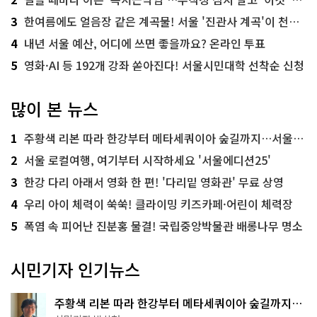
3
한여름에도 얼음장 같은 계곡물! 서울 '진관사 계곡'이 천국이네~
4
내년 서울 예산, 어디에 쓰면 좋을까요? 온라인 투표
5
영화·AI 등 192개 강좌 쏟아진다! 서울시민대학 선착순 신청
많이 본 뉴스
1
주황색 리본 따라 한강부터 메타세쿼이아 숲길까지…서울둘레길 15코스
2
서울 로컬여행, 여기부터 시작하세요 '서울에디션25'
3
한강 다리 아래서 영화 한 편! '다리밑 영화관' 무료 상영
4
우리 아이 체력이 쑥쑥! 클라이밍 키즈카페·어린이 체력장
5
폭염 속 피어난 진분홍 물결! 국립중앙박물관 배롱나무 명소
시민기자 인기뉴스
주황색 리본 따라 한강부터 메타세쿼이아 숲길까지…
서울둘레길 15코스