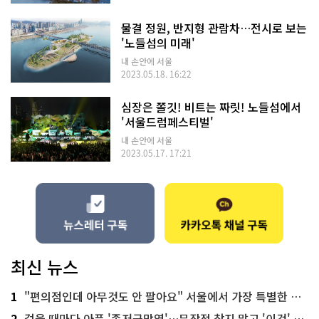
물결 정원, 반지형 관람차…전시로 보는
'노들섬의 미래'
내 손안에 서울
2023.05.18. 16:22
심장은 쫄깃! 비트는 짜릿! 노들섬에서
'서울드럼페스티벌'
내 손안에 서울
2023.05.17. 17:21
최신 뉴스
1
"편의점인데 아무것도 안 팔아요" 서울에서 가장 특별한 편의점의 정체
2
걸을 때마다 아픈 '족저근막염'…무작정 참지 말고 '이것' 해보세요!