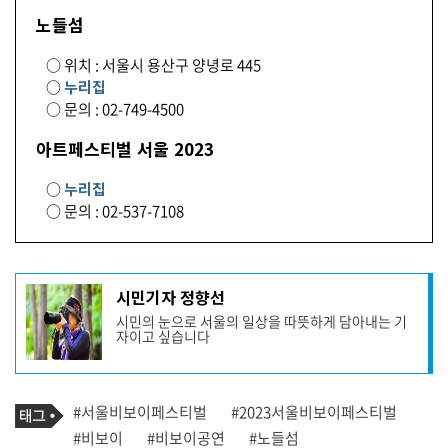
노들섬
○ 위치 : 서울시 용산구 양녕로 445
○
누리집
○ 문의 : 02-749-4500
아트페스티벌 서울 2023
○
누리집
○ 문의 : 02-537-7108
기
시민기자 정향선
사
시민의 눈으로 서울의 일상을 따뜻하게 담아내는 기
작
자이고 싶습니다
성
자
프
로
기
필
태
#서울비보이페스티벌
#2023서울비보이페스티벌
사
그
관
#비보이
#비보이공연
#노들섬