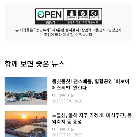
본 저작물은 "공공누리"
제4유형:출처표시+상업적 이용금지+변경금지
조건에 따라 이용 할 수 있습니다.
함께 보면 좋은 뉴스
둠칫둠칫! 댄스배틀, 힙합공연 '비보이
페스티벌' 열린다
내 손안에 서울
2023.05.30. 16:10
노들섬, 올해 자주 가겠네! 미식주간, 음
악축제 등 풍성
내 손안에 서울
2023.03.22. 15:22