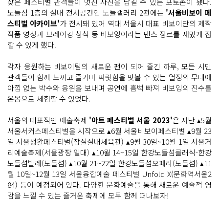
찾은 페스티벌 관객들이 멋진 사진을 남길 수 있는 포토존이 됐다.
노들섬 1층의 실내 전시공간인 노들갤러리 2관에는
'서울비보이 페
스티벌 아카이브'
가 전시돼 있어 역대 서울시 대표 비보이단의 제작
작품 영상과 브레이킹 상식 등 비보잉이라는 댄스 장르를 재밌게 접
할 수 있게 했다.
각자 응원하는 비보이팀의 새로운 팬이 되어 즐긴 하루, 모든 시민
관객들이 함께 느끼고 즐기며 짜릿함을 맛볼 수 있는 열정의 무대에
아낌 없는 박수와 응원을 보내며 공연에 흠뻑 빠져 비보잉의 진수를
온몸으로 체험할 수 있었다.
서울의 대표적인 예술축제
'아트 페스티벌 서울 2023'
은 지난 ▴5월
서울서커스페스티벌을 시작으로 ▴6월 서울비보이페스티벌 ▴9월 23
일 서울생활페스티벌(잠실실내체육관) ▴9월 30일~10월 1일 서울거
리예술축제(서울광장 일대) ▴10월 14~15일 한강노들섬클래식-한강
노들섬발레(노들섬) ▴10월 21~22일 한강노들섬오페라(노들섬) ▴11
월 10일~12월 13일 서울융합예술 페스티벌 Unfold X(문화역서울2
84) 등이 예정되어 있다. 다양한 문화예술을 통해 새로운 예술적 영
감을 느낄 수 있는 즐거운 축제에 모두 함께 떠나보자!