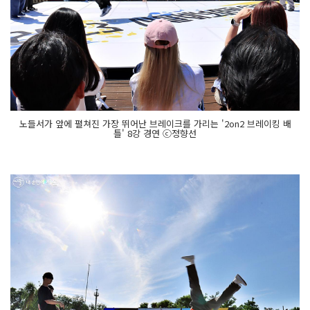
노들서가 앞에 펼쳐진 가장 뛰어난 브레이크를 가리는 '2on2 브레이킹 배
틀' 8강 경연 ⓒ정향선