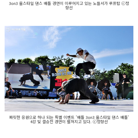
3on3 올스타일 댄스 배틀 경연이 이루어지고 있는 노들서가 루프탑 ⓒ정
향선
짜릿한 응원으로 하나 되는 특별 이벤트 '배틀 3on3 올스타일 댄스 배틀'
4강 및 결승전 경연이 펼쳐지고 있다. ⓒ정향선