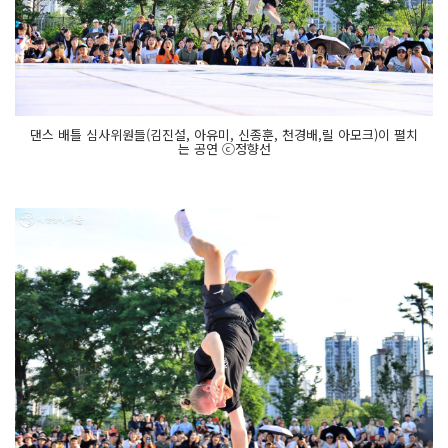
댄스 배틀 심사위원들(김진설, 아유미, 신종훈, 천경배,릴 아모크)이 펼치
는 공연 ⓒ정향선