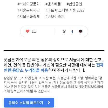
련
#브레이킹문화
#댄스배틀
#힙합공연
태
그
#서울문화재단
#아트 페스티벌 서울 2023
#서울문화축제
#비보이축제
좋
11
카
트
페
아
카
위
이
요
오
터
스
톡
북
댓글은 자유로운 의견 공유의 장이므로 서울시에 대한 신고,
제안, 건의 등 답변이나 개선이 필요한 사항에 대해서는
전자
민원 응답소 누리집을 이용
하여 주시기 바랍니다.
상업성 광고, 저작권 침해, 저속한 표현, 특정인에 대한 비방, 명예훼손, 정
치적 목적, 유사한 내용의 반복적 글, 개인정보 유출,그 밖에 공익을 저해하
거나 운영 취지에 맞지 않는 댓글은 서울특별시 조례 및 개인정보보호법에
의해 통보없이 삭제될 수 있습니다.
응답소 누리집 바로가기