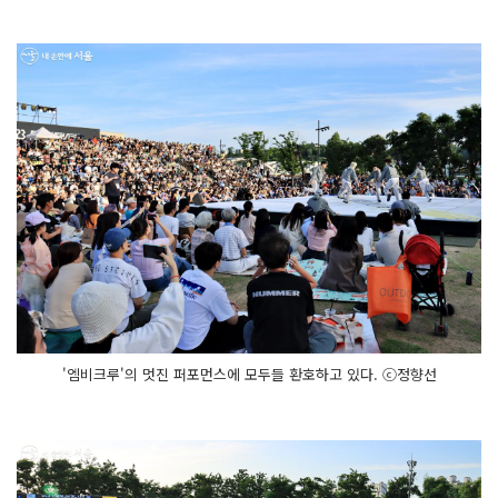
'엠비크루'의 멋진 퍼포먼스에 모두들 환호하고 있다. ⓒ정향선