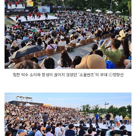
힘찬 박수 소리와 함성이 끊이지 않았던 '소울번즈'의 무대 ⓒ정향선