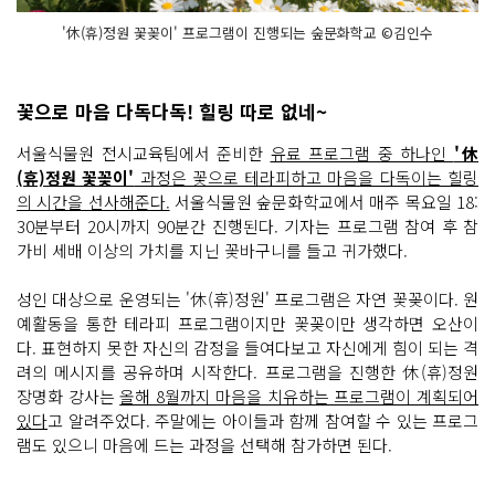
'休(휴)정원 꽃꽂이' 프로그램이 진행되는 숲문화학교 ©김인수
꽃으로 마음 다독다독! 힐링 따로 없네~
서울식물원 전시교육팀에서 준비한
유료 프로그램 중 하나인
'休
(휴)정원 꽃꽂이'
과정은 꽃으로 테라피하고 마음을 다독이는 힐링
의 시간을 선사해준다.
서울식물원 숲문화학교에서 매주 목요일 18:
30분부터 20시까지 90분간 진행된다. 기자는 프로그램 참여 후 참
가비 세배 이상의 가치를 지닌 꽃바구니를 들고 귀가했다.
성인 대상으로 운영되는 '休(휴)정원' 프로그램은 자연 꽃꽂이다. 원
예활동을 통한 테라피 프로그램이지만 꽃꽂이만 생각하면 오산이
다. 표현하지 못한 자신의 감정을 들여다보고 자신에게 힘이 되는 격
려의 메시지를 공유하며 시작한다. 프로그램을 진행한 休(휴)정원
장명화 강사는
올해 8월까지 마음을 치유하는 프로그램이 계획되어
있다
고 알려주었다. 주말에는 아이들과 함께 참여할 수 있는 프로그
램도 있으니 마음에 드는 과정을 선택해 참가하면 된다.