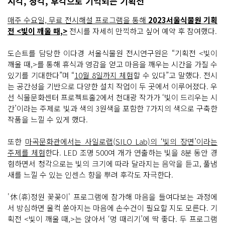
시각, 청각, 후각으로 기억되는 기획전
매주 수요일, 무료 전시해설 프로그램을 통해
2023서울식물원 기획
전 <빛이 깨울 때,>
전시를 자세히 만끽하고 싶어 예약 후 참여했다.
도슨트를 담당한 이다경 서울식물원 전시연구원은 “기획전 <빛이
깨울 때,>를 통해 휴식과 영감을 얻고 마음을 깨우는 시간을 가질 수
있기를 기대한다”며 “
10월 8일까지 체험
할 수 있다”고 말했다. 전시
는 공간성을 기반으로 다양한 설치 작업이 두 곳에서 이루어졌다. 우
선 식물문화센터 프로젝트홀2에서 천대광 작가가 ‘빛이 드리우는 시
간’이라는 주제로 빛과 색의 3원색을 포함한 7가지의 색으로 구축한
작품을 느낄 수 있게 했다.
또한
마곡문화관에서는 사일로랩(SILO Lab)의 ‘빛의 장면’이라는
주제를 체험
한다. LED 조명 500여 개가 연출하는 빛을 8분 동안 경
험하면서 청각으로는 빛의 크기에 따라 달라지는 음악을 듣고, 풀냄
새를 느낄 수 있는 인센스 향을 뿌려 후각도 자극한다.
'休(휴)정원 꽃꽂이' 프로그램에 참가해 마음을 들여다보는 과정에
서 방심하면 울컥 쏟아지는 마음에 손수건이 필요할 지도 모른다. 기
획전 <빛이 깨울 때,>는 앉아서 ‘멍 때리기’에 딱 좋다. 두 프로그램