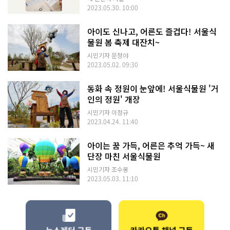
2023.05.30. 10:00
아이도 신나고, 어른도 즐겁다! 서울식
물원 봄 축제 대잔치~
시민기자 문청야
2023.05.02. 09:30
동화 속 정원이 눈앞에! 서울식물원 '거
인의 정원' 개장
시민기자 이정규
2023.04.24. 11:40
아이는 꿈 가득, 어른은 추억 가득~ 새
단장 마친 서울식물원
시민기자 조수봉
2023.05.03. 11:10