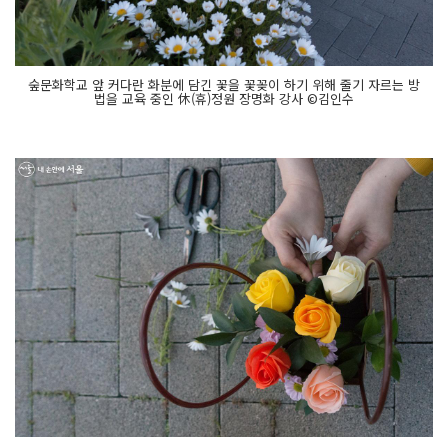
숲문화학교 앞 커다란 화분에 담긴 꽃을 꽃꽂이 하기 위해 줄기 자르는 방
법을 교육 중인 休(휴)정원 장명화 강사 ©김인수