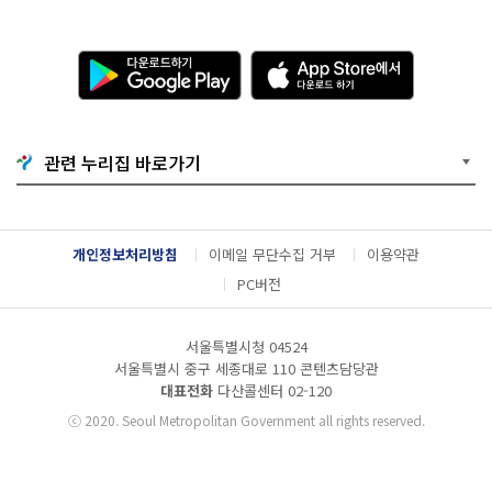
다
A
운
p
로
p
드
S
하
t
기
o
관련 누리집 바로가기
G
r
o
e
o
에
g
서
l
다
개인정보처리방침
이메일 무단수집 거부
이용약관
e
운
P
로
PC버전
l
드
a
하
y
기
서울특별시청 04524
서울특별시 중구 세종대로 110 콘텐츠담당관
대표전화
다산콜센터
02-120
ⓒ
2020. Seoul Metropolitan Government all rights reserved.