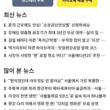
최신 뉴스
1
혼자 근무해도 안심! '소상공인안심벨' 신청하세요
2
장애인 맞춤형 보조기기 최대 3년간 무상 대여…삶의 질 높인다
3
걸을 때마다 아픈 '족저근막염'…무작정 참지 말고 '이것' 해보세요!
4
먹거리부터 야경 라이브까지…망원한강공원 알짜 코스
5
시민이 사랑한 '찐' 로컬 명소 어디? '서울에디션25' 추천 코스
많이 본 뉴스
1
"편의점인데 아무것도 안 팔아요" 서울에서 가장 특별한 편의점의 정체
2
주황색 리본 따라 한강부터 메타세쿼이아 숲길까지…서울둘레길 15코스
3
이것이 천연 냉방! '서울둘레길 9코스'로 숲속 피서 떠나볼까
4
한강 다리 아래서 영화 한 편! '다리밑 영화관' 무료 상영