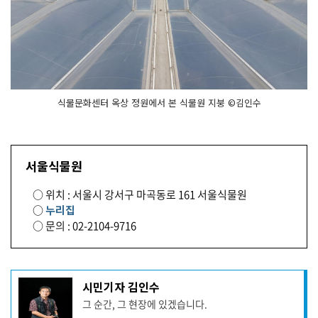
식물문화센터 옥상 정원에서 본 식물원 지붕 ©김인수
서울식물원
○ 위치 : 서울시 강서구 마곡동로 161 서울식물원
○
누리집
○ 문의 : 02-2104-9716
기
시민기자 김인수
사
그 순간, 그 현장에 있겠습니다.
작