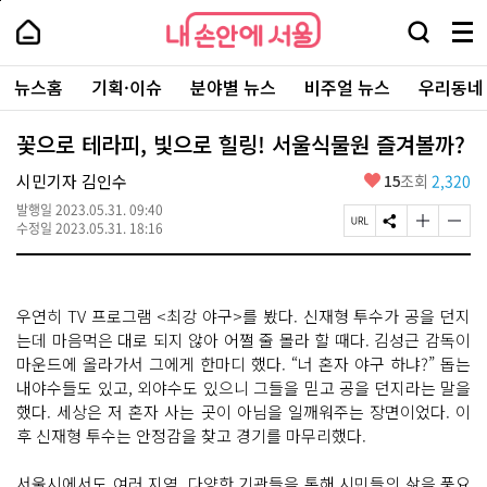
본
페
내
문
이
내
손
검
메
바
지
손
안
색
뉴
로
상
안
주
에
창
전
가
단
에
뉴스홈
기획·이슈
분야별 뉴스
비주얼 뉴스
우리동네
요
서
열
체
기
으
서
서
울
기
보
로
울
비
기
이
-
꽃으로 테라피, 빛으로 힐링! 서울식물원 즐겨볼까?
스
동
서
바
울
좋
시민기자 김인수
15
조회
2,320
로
시
아
가
대
발행일
2023.05.31. 09:40
요
기
페
S
글
글
표
수정일
2023.05.31. 18:16
이
N
자
자
소
지
S
크
크
통
U
공
기
기
포
R
유
크
작
털
우연히 TV 프로그램 <최강 야구>를 봤다. 신재형 투수가 공을 던지
L
하
게
게
복
기
변
변
는데 마음먹은 대로 되지 않아 어쩔 줄 몰라 할 때다. 김성근 감독이
사
경
경
마운드에 올라가서 그에게 한마디 했다. “너 혼자 야구 하냐?” 돕는
하
하
내야수들도 있고, 외야수도 있으니 그들을 믿고 공을 던지라는 말을
기
기
했다. 세상은 저 혼자 사는 곳이 아님을 일깨워주는 장면이었다. 이
후 신재형 투수는 안정감을 찾고 경기를 마무리했다.
서울시에서도 여러 지역, 다양한 기관들을 통해 시민들의 삶을 풍요