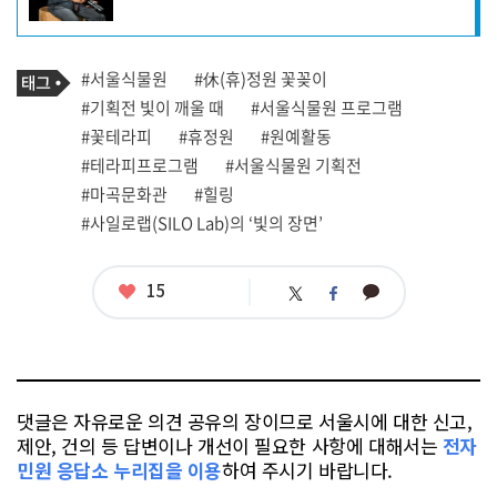
성
자
프
로
기
필
태
#서울식물원
#休(휴)정원 꽃꽂이
사
그
관
#기획전 빛이 깨울 때
#서울식물원 프로그램
련
#꽃테라피
#휴정원
#원예활동
태
그
#테라피프로그램
#서울식물원 기획전
#마곡문화관
#힐링
#사일로랩(SILO Lab)의 ‘빛의 장면’
좋
15
카
트
페
아
카
위
이
요
오
터
스
톡
북
댓글은 자유로운 의견 공유의 장이므로 서울시에 대한 신고,
제안, 건의 등 답변이나 개선이 필요한 사항에 대해서는
전자
민원 응답소 누리집을 이용
하여 주시기 바랍니다.