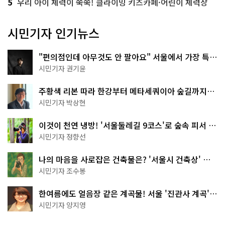
5
우리 아이 체력이 쑥쑥! 클라이밍 키즈카페·어린이 체력장
시민기자 인기뉴스
"편의점인데 아무것도 안 팔아요" 서울에서 가장 특별
한 편의점의 정체
시민기자 권기윤
주황색 리본 따라 한강부터 메타세쿼이아 숲길까지…
서울둘레길 15코스
시민기자 박상현
이것이 천연 냉방! '서울둘레길 9코스'로 숲속 피서 떠
나볼까
시민기자 정향선
나의 마음을 사로잡은 건축물은? '서울시 건축상' 수
상작 공개!
시민기자 조수봉
한여름에도 얼음장 같은 계곡물! 서울 '진관사 계곡'이
천국이네~
시민기자 양지영