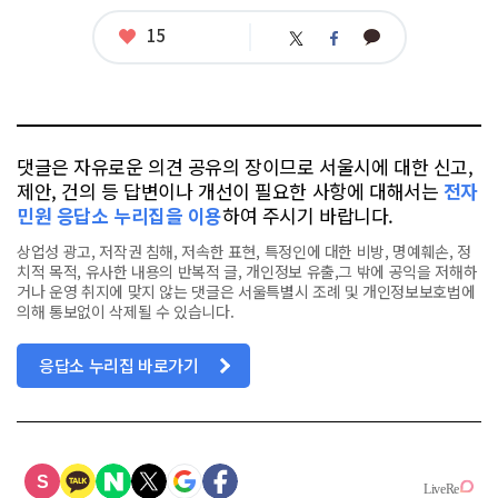
좋
15
카
트
페
아
카
위
이
요
오
터
스
톡
북
댓글은 자유로운 의견 공유의 장이므로 서울시에 대한 신고,
제안, 건의 등 답변이나 개선이 필요한 사항에 대해서는
전자
민원 응답소 누리집을 이용
하여 주시기 바랍니다.
상업성 광고, 저작권 침해, 저속한 표현, 특정인에 대한 비방, 명예훼손, 정
치적 목적, 유사한 내용의 반복적 글, 개인정보 유출,그 밖에 공익을 저해하
거나 운영 취지에 맞지 않는 댓글은 서울특별시 조례 및 개인정보보호법에
의해 통보없이 삭제될 수 있습니다.
응답소 누리집 바로가기