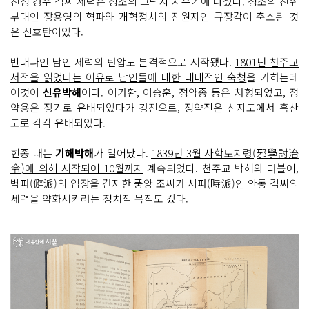
친정 경주 김씨 세력은 정조의 그림자 지우기에 나섰다. 정조의 친위
부대인 장용영의 혁파와 개혁정치의 진원지인 규장각이 축소된 것
은 신호탄이었다.
반대파인 남인 세력의 탄압도 본격적으로 시작됐다.
1801년 천주교
서적을 읽었다는 이유로 남인들에 대한 대대적인 숙청
을 가하는데
이것이
신유박해
이다. 이가환, 이승훈, 정약종 등은 처형되었고, 정
약용은 장기로 유배되었다가 강진으로, 정약전은 신지도에서 흑산
도로 각각 유배되었다.
헌종 때는
기해박해
가 일어났다.
1839년 3월 사학토치령(邪學討治
令)에 의해 시작되어 10월까지
계속되었다. 천주교 박해와 더불어,
벽파(僻派)의 입장을 견지한 풍양 조씨가 시파(時派)인 안동 김씨의
세력을 약화시키려는 정치적 목적도 컸다.