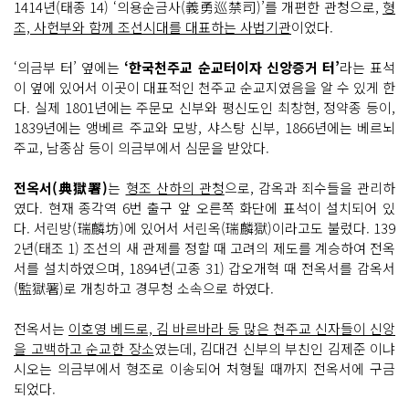
1414년(태종 14) ‘의용순금사(義勇巡禁司)’를 개편한 관청으로,
형
조, 사헌부와 함께 조선시대를 대표하는 사법기관
이었다.
‘의금부 터’ 옆에는
‘한국천주교 순교터이자 신앙증거 터’
라는 표석
이 옆에 있어서 이곳이 대표적인 천주교 순교지였음을 알 수 있게 한
다. 실제 1801년에는 주문모 신부와 평신도인 최창현, 정약종 등이,
1839년에는 앵베르 주교와 모방, 샤스탕 신부, 1866년에는 베르뇌
주교, 남종삼 등이 의금부에서 심문을 받았다.
전옥서(典獄署)
는
형조 산하의 관청
으로, 감옥과 죄수들을 관리하
였다. 현재 종각역 6번 출구 앞 오른쪽 화단에 표석이 설치되어 있
다. 서린방(瑞麟坊)에 있어서 서린옥(瑞麟獄)이라고도 불렀다. 139
2년(태조 1) 조선의 새 관제를 정할 때 고려의 제도를 계승하여 전옥
서를 설치하였으며, 1894년(고종 31) 갑오개혁 때 전옥서를 감옥서
(監獄署)로 개칭하고 경무청 소속으로 하였다.
전옥서는
이호영 베드로, 김 바르바라 등 많은 천주교 신자들이 신앙
을 고백하고 순교한 장소
였는데, 김대건 신부의 부친인 김제준 이냐
시오는 의금부에서 형조로 이송되어 처형될 때까지 전옥서에 구금
되었다.