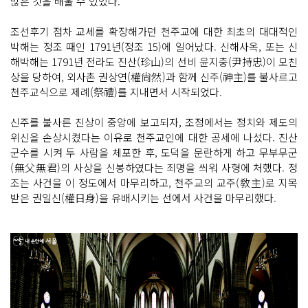
많은 것을 배울 수 있었다.
조선후기 점차 교세를 확장해가던 천주교에 대한 최초의 대대적인
박해는 정조 때인 1791년(정조 15)에 일어났다. 신해사옥, 또는 신
해박해는 1791년 전라도 진산(珍山)의 선비 윤지충(尹持忠)이 모친
상을 당하여, 외사촌 권상연(權尙然)과 함께 신주(神主)를 불사르고
천주교식으로 제례(祭禮)를 지내면서 시작되었다.
신주를 불사른 진상이 중앙에 보고되자, 조정에서는 정치와 제도의
위신을 손상시켰다는 이유로 천주교인에 대한 공세에 나섰다. 진산
군수를 시켜 두 사람을 체포한 후, 도덕을 문란하게 하고 무부무군
(無父無君)의 사상을 신봉하였다는 죄명을 씌워 사형에 처했다. 정
조는 사건을 이 정도에서 마무리하고, 천주교의 교주(敎主)로 지목
받은 권일신(權日身)을 유배시키는 선에서 사건을 마무리했다.