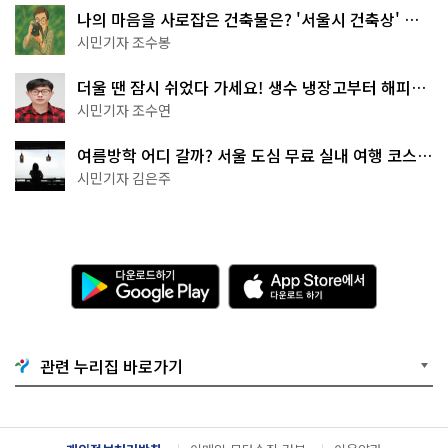
나의 마음을 사로잡은 건축물은? '서울시 건축상' 수
상작 공개!
시민기자 조수봉
더울 땐 잠시 쉬었다 가세요! 생수 냉장고부터 해피소
·무더위쉼터까지
시민기자 조수연
여름방학 어디 갈까? 서울 도심 무료 실내 여행 코스
추천
시민기자 김은주
다
A
운
p
로
p
드
S
하
t
기
o
관련 누리집 바로가기
G
r
o
e
o
에
g
서
l
다