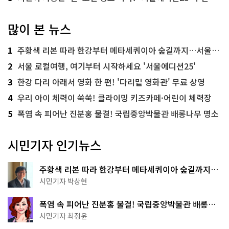
많이 본 뉴스
1
주황색 리본 따라 한강부터 메타세쿼이아 숲길까지…서울둘레길 15코스
2
서울 로컬여행, 여기부터 시작하세요 '서울에디션25'
3
한강 다리 아래서 영화 한 편! '다리밑 영화관' 무료 상영
4
우리 아이 체력이 쑥쑥! 클라이밍 키즈카페·어린이 체력장
5
폭염 속 피어난 진분홍 물결! 국립중앙박물관 배롱나무 명소
시민기자 인기뉴스
주황색 리본 따라 한강부터 메타세쿼이아 숲길까지…
서울둘레길 15코스
시민기자 박상현
폭염 속 피어난 진분홍 물결! 국립중앙박물관 배롱나
무 명소
시민기자 최정윤