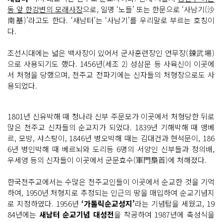
동 앞 한강변의 모래사장
으로, 일명 ‘노들’ 또는 한문으로 ‘사남기(沙
南基)’라고도 한다. ‘새남터’는 ‘사남기’를 우리말로 부르는 호칭이
다.
조선시대에는 넓은 백사장이 있어서 군사훈련장인 연무장(鍊武場)
으로 사용되기도 했다. 1456년(세조 2) 성삼문 등 사육신이 이곳에
서 처형을 당했으며, 천주교 전파기에는 신자들의 처형장으로도 사
용되었다.
1801년 신유박해 때 청나라 신부 주문모가 이곳에서 처형당한 뒤로
많은 천주교 신자들의 순교지가 되었다. 1839년 기해박해 때 앵베
르, 모방, 샤스탕이, 1846년 병오박해 때는 김대건과 현석문이, 186
6년 병인박해 때 베르뇌와 도리등 6명의 서양인 신부들과 정의배,
우세영 등의 신자들이 이곳에서 군문효수(軍門梟首)에 처해졌다.
한국천주교에서는 수많은 천주교인들이 이곳에서 순교한 것을 기억
하여, 1950년 처형지로 추정되는 인근의 땅을 매입하여 순교기념지
로 지정하였다. 1956년
‘가톨릭순교성지’
라는 기념탑을 세웠고, 19
84년에는
새남터 순교기념 대성전
을 착공하여 1987년에 축성식을