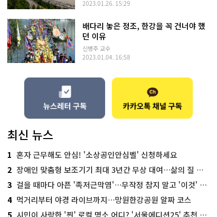
2023.01.26. 15:29
배다리 놓은 정조, 한강을 꼭 건너야 했
던 이유
신병주 교수
2023.01.04. 16:58
최신 뉴스
1
혼자 근무해도 안심! '소상공인안심벨' 신청하세요
2
장애인 맞춤형 보조기기 최대 3년간 무상 대여…삶의 질 높인다
3
걸을 때마다 아픈 '족저근막염'…무작정 참지 말고 '이것' 해보세요!
4
먹거리부터 야경 라이브까지…망원한강공원 알짜 코스
5
시민이 사랑한 '찐' 로컬 명소 어디? '서울에디션25' 추천 코스