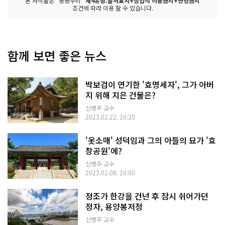
본 저작물은 "공공누리"
제4유형:출처표시+상업적 이용금지+변경금지
조건에 따라 이용 할 수 있습니다.
함께 보면 좋은 뉴스
박보검이 연기한 '효명세자', 그가 아버
지 위해 지은 건물은?
신병주 교수
2023.02.22. 16:20
'옷소매' 성덕임과 그의 아들의 묘가 '효
창공원'에?
신병주 교수
2023.02.08. 16:00
정조가 한강을 건넌 후 잠시 쉬어가던
정자, 용양봉저정
신병주 교수