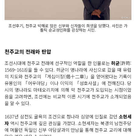
조선후기, 천주교 박해로 많은 신부와 신자들이 희생을 당했다. 사진은 가
톨릭 순교성인화를 감상하는 시민.
천주교의 전래와 탄압
조선시대에 천주교 전래에 선구적인 역할을 한 인물로는
허균
(許筠:
1569~1618)을 들 수 있다. 허균이 명나라에 사신으로 갔을 때 유럽
의 지도와 천주교의 「게십이장(偈十二章)」을 얻어왔다는 기록이
유몽인의 「어우야담」이나 이익의 「성호사설」에 전해진다. 당
시의 명나라도 마테오리치에 의해 막 천주교가 도입되는 시점이었
음을 고려하면, 조선에는 비교적 이른 시기에 천주교가 소개되었음
을 알 수 있다.
1637년 삼전도 굴욕의 조건으로 청나라 심양에 인질로 갔던
소현세
자
역시 천주교에 깊은 관심을 가졌다. 소현세자는 북경의 남천주당
에 머물던 독일인 신부 아담샬과의 만남을 통해 천주교 교리에 대해