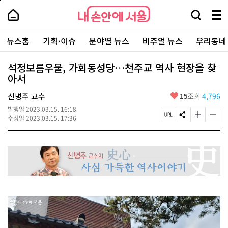
본
페
내
문
이
내
손
검
메
바
지
손
안
색
뉴
로
상
안
주
에
창
전
가
단
에
뉴스홈
기획·이슈
분야별 뉴스
비주얼 뉴스
우리동네
요
서
열
체
기
으
서
서
울
기
보
로
울
비
기
이
-
석정보름우물, 가회동성당…천주교 역사 현장을 찾
스
동
서
아서
바
울
로
시
가
좋
신병주 교수
15
조회
4,796
대
기
아
표
발행일
2023.03.15. 16:18
요
소
페
S
글
글
수정일
2023.03.15. 17:36
통
이
N
자
자
포
지
S
크
크
털
U
공
기
기
R
유
크
작
L
하
게
게
복
기
변
변
사
경
경
하
하
기
기