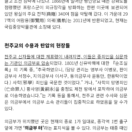
끌고 조선 침략에 나섰다. 1866년에 일어난 병인양요 때는 강화도를
점령했던 프랑스군이 외규장각을 방화하는 한편 이곳에 보관되어
있던 왕실의 주요 전적(典籍) 340여 점을 약탈해 갔다. 이 가운데 29
7책의 어람용(御覽用) 의궤(儀軌)는 2011년에 반환되었고, 현재는
국립중앙박물관에 소장돼 있다.
천주교의 수용과 탄압의 현장들
천주교 신자들에 대한 체포령이 내려지면, 이들은 중죄인을 심문하
는 기관인 의금부로 압송
되었다. 1801년 신유박해에 대한 『순조실
록』의 기록 중, “추국하였으니, (담당 관리는 영부사 이병모, 판이
금부사 서정수, 지의금부사 이서구, 동의금무사 윤동만, 한용탁이었
다.) 사학(邪學) 죄인을 국문한 것이었다.” 거나, “사학의 망명죄인
(亡命罪人) 황사영(黃嗣永)을 충청도 제천 땅에서 포착하여 의금부
로 이송하였습니다.”는 기록 등을 통해서, 천주교 관련 수사와 심문
은 의금부에서 의금부 소속 관리들이 집중적으로 하였음을 알 수가
있다.
의금부가 위치했던 곳은 현재의 종로 1가 일대로, 종각역 1번 출구
앞에 가면
‘의금부 터’
라는 표지석을 볼 수 있다. 의금부는 태종 때인