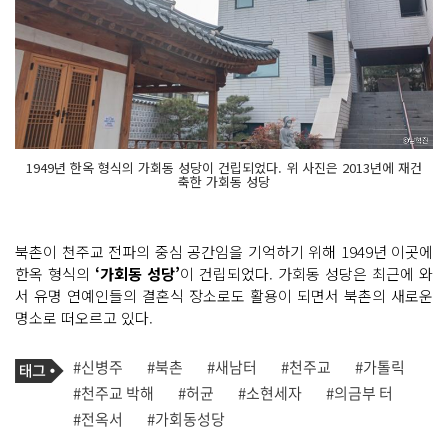
1949년 한옥 형식의 가회동 성당이 건립되었다. 위 사진은 2013년에 재건
축한 가회동 성당
북촌이 천주교 전파의 중심 공간임을 기억하기 위해 1949년 이곳에
한옥 형식의
‘가회동 성당’
이 건립되었다. 가회동 성당은 최근에 와
서 유명 연예인들의 결혼식 장소로도 활용이 되면서 북촌의 새로운
명소로 떠오르고 있다.
기
태
#신병주
#북촌
#새남터
#천주교
#가톨릭
사
그
관
#천주교 박해
#허균
#소현세자
#의금부 터
련
#전옥서
#가회동성당
태
그