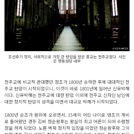
조선후기 정치, 사회적으로 가장 큰 탄압을 받은 종교는 천주교였다. 사진
은 명동성당 내부
천주교에 비교적 관대했던 정조가 1800년 승하한 후에 대대적인 천
주교 탄압이 시작되었으니, 이것이 바로 1801년에 일어난 신유박해
이다. 신유박해는 천주교에 대한 탄압 이외에 천주교 신자인 남인에
대한 정치적 탄압의 성격을 띠면서 대규모 박해가 시작되었다.
1800년 순조가 왕위에 오르면서, 15세의 어린 나이로 영조의 계비
로 들어왔던 경주 김씨 정순왕후는 왕실의 최고 어른이 되어 수렴청
정을 하게 되었다. 노론 벽파 정치적 입장을 띠었던 정순왕후와 그의