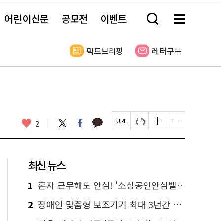
어린이신문
공모전
이벤트
검
메
색
뉴
창
전
열
체
팩트브리핑
레터구독
기
보
기
카
좋
트
페
2
페
인
글
글
카
위
이
아
이
쇄
자
자
오
터
스
요
지
하
크
크
톡
북
U
기
기
기
R
새
크
작
L
창
게
게
최신 뉴스
복
열
변
변
사
림
경
경
하
하
1
혼자 근무해도 안심! '소상공인안심벨' 신청하세요
기
기
2
장애인 맞춤형 보조기기 최대 3년간 무상 대여…삶의 질 높인다