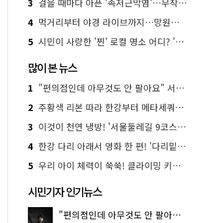
3
걸을 때마다 아픈 '족저근막염'…무작정 참지 말고 '이것' 해보세요!
4
먹거리부터 야경 라이브까지…망원한강공원 알짜 코스
5
시민이 사랑한 '찐' 로컬 명소 어디? '서울에디션25' 추천 코스
많이 본 뉴스
1
"편의점인데 아무것도 안 팔아요" 서울에서 가장 특별한 편의점의 정체
2
주황색 리본 따라 한강부터 메타세쿼이아 숲길까지…서울둘레길 15코스
3
이것이 천연 냉방! '서울둘레길 9코스'로 숲속 피서 떠나볼까
4
한강 다리 아래서 영화 한 편! '다리밑 영화관' 무료 상영
5
우리 아이 체력이 쑥쑥! 클라이밍 키즈카페·어린이 체력장
시민기자 인기뉴스
"편의점인데 아무것도 안 팔아요" 서울에서 가장 특별한 편의점의 정체