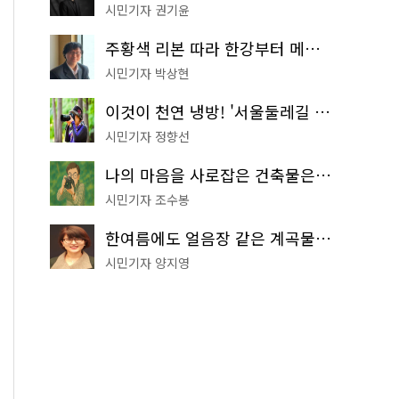
시민기자 권기윤
주황색 리본 따라 한강부터 메타세쿼이아 숲길까지…서울둘레길 15코스
시민기자 박상현
이것이 천연 냉방! '서울둘레길 9코스'로 숲속 피서 떠나볼까
시민기자 정향선
나의 마음을 사로잡은 건축물은? '서울시 건축상' 수상작 공개!
시민기자 조수봉
한여름에도 얼음장 같은 계곡물! 서울 '진관사 계곡'이 천국이네~
시민기자 양지영