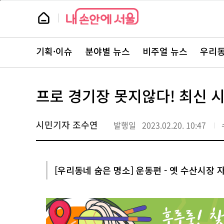
본
페
문
이
뉴
바
지
스
로
상
룸
가
단
뉴
기
으
스
로
기획·이슈
분야별 뉴스
비주얼 뉴스
우리동
주
이
요
동
서
비
스
프로 경기장 못지않다! 최신 
바
로
가
기
시민기자 조수연
발행일
2023.02.20. 10:47
[우리동네 숨은 명소] 운동편 - 옛 수산시장