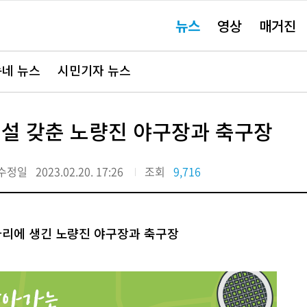
주
뉴스
영상
매거진
요
서
비
스
바
네 뉴스
시민기자 뉴스
로
가
기"
시설 갖춘 노량진 야구장과 축구장
수정일
2023.02.20. 17:26
조회
9,716
 자리에 생긴 노량진 야구장과 축구장