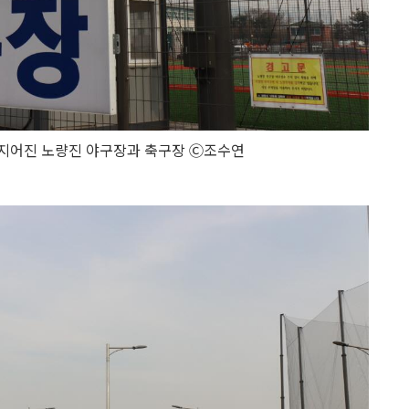
 지어진 노량진 야구장과 축구장 Ⓒ조수연