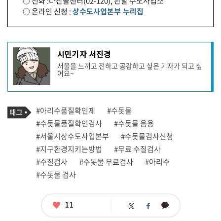
○ 전화 :다산콜센터(02-120), 관할 수도사업소
○ 온라인 신청 :
상수도사업본부 누리집
기
시민기자 서진경
사
서울을 느끼고 전하고 공감하고 싶은 기자가 되고 싶
작
어요~
성
자
프
로
기
필
태
#아리수품질확인제
#수돗물
사
그
관
#수돗물품질확인검사
#수돗물 음용
련
#서울시상수도사업본부
#수돗물검사신청
태
그
#지구환경지키는방법
#무료 수질검사
#수질검사
#수돗물 무료검사
#아리수
#수돗물 검사
좋
11
카
트
페
아
카
위
이
요