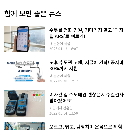
함께 보면 좋은 뉴스
수돗물 전화 민원, 기다리지 말고 '디지
털 ARS'로 빠르게!
내 손안에 서울
2023.01.13. 16:07
노후 수도관 교체, 지금이 기회! 공사비
80%까지 지원
내 손안에 서울
2022.09.20. 17:12
이사간 집 수도배관 괜찮은지 수질검사
받아봤어요!
시민기자 김윤경
2022.03.14. 13:50
오르고, 뛰고, 탐험하며 온몸으로 체험