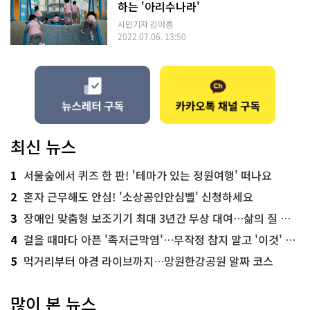
하는 '아리수나라'
시민기자 김아름
2022.07.06. 13:50
최신 뉴스
1
서울숲에서 퀴즈 한 판! '테마가 있는 정원여행' 떠나요
2
혼자 근무해도 안심! '소상공인안심벨' 신청하세요
3
장애인 맞춤형 보조기기 최대 3년간 무상 대여…삶의 질 높인다
4
걸을 때마다 아픈 '족저근막염'…무작정 참지 말고 '이것' 해보세요!
5
먹거리부터 야경 라이브까지…망원한강공원 알짜 코스
많이 본 뉴스