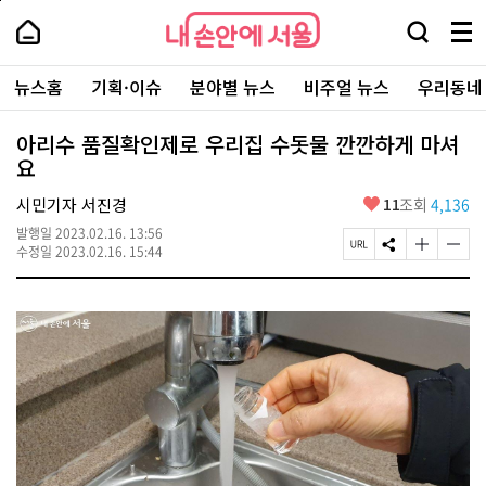
본
페
내
문
이
내
손
검
메
바
지
손
안
색
뉴
로
상
안
주
에
창
전
가
단
에
뉴스홈
기획·이슈
분야별 뉴스
비주얼 뉴스
우리동네
요
서
열
체
기
으
서
서
울
기
보
로
울
비
기
이
-
아리수 품질확인제로 우리집 수돗물 깐깐하게 마셔
스
동
서
요
바
울
로
시
가
좋
시민기자 서진경
11
조회
4,136
대
기
아
표
발행일
2023.02.16. 13:56
요
소
페
S
글
글
수정일
2023.02.16. 15:44
통
이
N
자
자
포
지
S
크
크
털
U
공
기
기
R
유
크
작
L
하
게
게
복
기
변
변
사
경
경
하
하
기
기